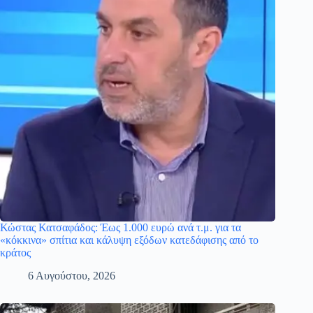
Κώστας Κατσαφάδος: Έως 1.000 ευρώ ανά τ.μ. για τα
«κόκκινα» σπίτια και κάλυψη εξόδων κατεδάφισης από το
κράτος
6 Αυγούστου, 2026