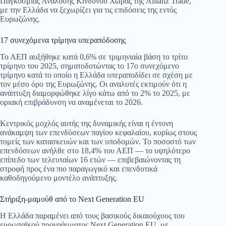
Παγκόσμιας Ανάλυσης Κινδύνου Χώρας της Allianz Trade,
ok
A
a
ge
α
με την Ελλάδα να ξεχωρίζει για τις επιδόσεις της εντός
Ευρωζώνης.
pp
m
στ
εί
17 συνεχόμενα τρίμηνα υπεραπόδοσης
τε
Το ΑΕΠ αυξήθηκε κατά 0,6% σε τριμηνιαία βάση το τρίτο
τρίμηνο του 2025, σηματοδοτώντας το 17ο συνεχόμενο
τρίμηνο κατά το οποίο η Ελλάδα υπεραποδίδει σε σχέση με
τον μέσο όρο της Ευρωζώνης. Οι αναλυτές εκτιμούν ότι η
ανάπτυξη διαμορφώθηκε λίγο κάτω από το 2% το 2025, με
οριακή επιβράδυνση να αναμένεται το 2026.
Κεντρικός μοχλός αυτής της δυναμικής είναι η έντονη
ανάκαμψη των επενδύσεων παγίου κεφαλαίου, κυρίως στους
τομείς των κατασκευών και των υποδομών. Το ποσοστό των
επενδύσεων ανήλθε στο 18,4% του ΑΕΠ — το υψηλότερο
επίπεδο των τελευταίων 16 ετών — επιβεβαιώνοντας τη
στροφή προς ένα πιο παραγωγικό και επενδυτικά
καθοδηγούμενο μοντέλο ανάπτυξης.
Στήριξη-μαμούθ από το Next Generation EU
Η Ελλάδα παραμένει από τους βασικούς δικαιούχους του
ευρωπαϊκού προγράμματος Next Generation EU, με