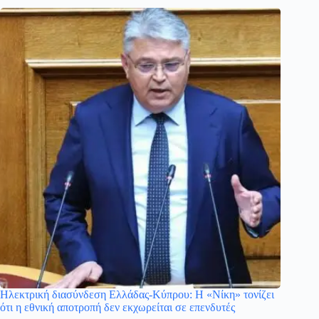
Ηλεκτρική διασύνδεση Ελλάδας-Κύπρου: Η «Νίκη» τονίζει
ότι η εθνική αποτροπή δεν εκχωρείται σε επενδυτές