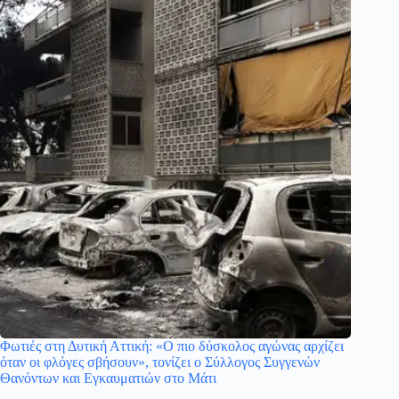
Φωτιές στη Δυτική Αττική: «Ο πιο δύσκολος αγώνας αρχίζει
όταν οι φλόγες σβήσουν», τονίζει ο Σύλλογος Συγγενών
Θανόντων και Εγκαυματιών στο Μάτι