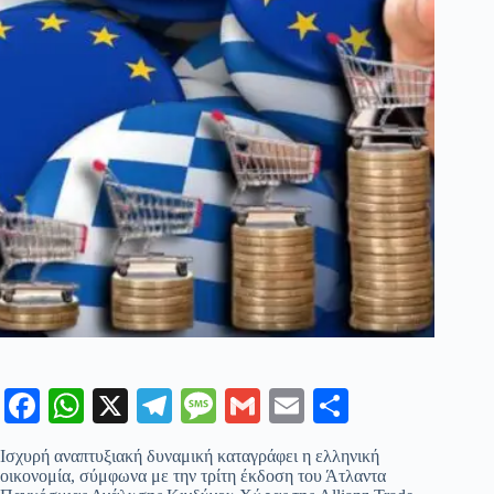
Fa
W
X
Te
M
G
E
Μ
ce
ha
le
es
m
m
οι
Ισχυρή αναπτυξιακή δυναμική καταγράφει η ελληνική
bo
ts
gr
sa
ail
ail
ρ
οικονομία, σύμφωνα με την τρίτη έκδοση του Άτλαντα