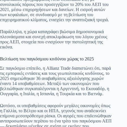
συνολικούς πόρους που προσεγγίζουν το 20% του ΑΕΠ του
2021, μέσω επιχορηγήσεων και δανείων. Η εισροή αυτών
των κεφαλαίων, σε συνδυασμό με τη βελτίωση του
επιχειρηματικού κλίματος, ενισχύει την αναπτυξιακή τροχιά.
Παράλληλα, η χώρα καταγράφει βιώσιμα δημοσιονομικά
πλεονάσματα και συνεχή αποκλιμάκωση του λόγου χρέους
προς ΑΕΠ, στοιχεία που ενισχύουν την πιστοληπτική της
εικόνα.
Βελτίωση του παγκόσμιου κινδύνου χώρας το 2025
Σε παγκόσμιο επίπεδο, η Allianz Trade διαπιστώνει ότι, παρά
τις εμπορικές εντάσεις και τους γεωπολιτικούς κινδύνους, το
2025 σημειώθηκαν 36 αναβαθμίσεις αξιολόγησης χωρών
έναντι 14 υποβαθμίσεων. Μεταξύ των οικονομιών που
βελτιώθηκαν συγκαταλέγονται η Αργεντινή, το Εκουαδόρ, η
Ουγγαρία, η Ιταλία, η Ισπανία, η Τουρκία και το Βιετνάμ.
Ωστόσο, οι υποβαθμίσεις αφορούν μεγάλες οικονομίες όπως
η Γαλλία, το Βέλγιο και οι ΗΠΑ, γεγονός που αναδεικνύει
επίμονα μεσοπρόθεσμα ρίσκα. Οι αγορές που επιδεινώθηκαν
αντιπροσωπεύουν περίπου το ένα τρίτο του παγκόσμιου ΑΕΠ
— δεκαπλάσιο μέγεθος σε σχέση με εκείνες που