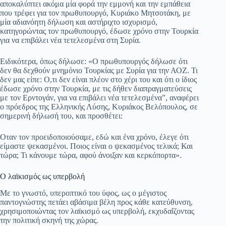
αποκαλύπτει ακόμα μία φορά την εμμονή και την εμπάθεια
pp
m
στ
που τρέφει για τον πρωθυπουργό, Κυριάκο Μητσοτάκη, με
μία αδιανόητη δήλωση και αστήριχτο ισχυρισμό,
εί
κατηγορώντας τον πρωθυπουργό, έδωσε χρόνο στην Τουρκία
για να επιβάλει νέα τετελεσμένα στη Συρία.
τε
Ειδικότερα, όπως δήλωσε: «Ο πρωθυπουργός δήλωσε ότι
δεν θα δεχθούν μνημόνιο Τουρκίας με Συρία για την ΑΟΖ. Τι
δεν μας είπε: Ο,τι δεν είναι πλέον στο χέρι του και ότι ο ίδιος
έδωσε χρόνο στην Τουρκία, με τις δήθεν διαπραγματεύσεις
με τον Ερντογάν, για να επιβάλει νέα τετελεσμένα”, αναφέρει
ο πρόεδρος της Ελληνικής Λύσης, Κυριάκος Βελόπουλος, σε
σημερινή δήλωσή του, και προσθέτει:
Οταν τον προειδοποιούσαμε, εδώ και ένα χρόνο, έλεγε ότι
είμαστε ψεκασμένοι. Ποιος είναι ο ψεκασμένος τελικά; Και
τώρα; Τι κάνουμε τώρα, αφού άνοιξαν και κερκόπορτα».
Ο λαϊκισμός ως υπερβολή
Με το γνωστό, υπεροπτικό του ύφος, ως ο μέγιστος
παντογνώστης πετάει αβάσιμα βέλη προς κάθε κατεύθυνση,
χρησιμοποιώντας τον λαϊκισμό ως υπερβολή, εκχυδαΐζοντας
την πολιτική σκηνή της χώρας.