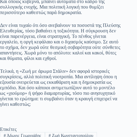
Και όποιος κυβερνά, μπαίνει αυτόματα στο κάδρο της
συλλογικής ενοχής. Μια πολιτική λογική που θυμίζει
περισσότερο καθεστώς παρά δημοκρατία.
Δεν είναι τυχαίο ότι όσο ανεβαίνουν τα ποσοστά της Πλεύσης
Ελευθερίας, τόσο βαθαίνει η τοξικότητα. Η σύγκρουση δεν
είναι παρενέργεια, είναι στρατηγική. Το πένθος γίνεται
εργαλείο, η οργή κεφάλαιο και ο διχασμός καύσιμο. Σε αυτό
το σχήμα, δεν χωρά ούτε θεσμική σοβαρότητα ούτε σύνθετες
απαντήσεις. Χωρά μόνο το απόλυτο: καλοί και κακοί, θύτες
και θύματα, φίλοι και εχθροί.
Τελικά, η «Ζωή με άρωμα Στάλιν» δεν αφορά ιστορικές
συγκρίσεις, αλλά πολιτική νοοτροπία. Μια αντίληψη όπου η
εξουσία ονειρεύεται ως εκκαθάριση και η δημοκρατία ως
εμπόδιο. Και όσο κάποιοι αντιμετωπίζουν αυτό το μοντέλο
ως «χιούμορ» ή ψήφο διαμαρτυρίας, τόσο πιο ανησυχητικό
γίνεται το ερώτημα: τι συμβαίνει όταν η κραυγή επιχειρεί να
γίνει καθεστώς;
Ετικέτες
#
Άδωνις Γεωργιάδης
#
Ζωή Κωνσταντοπούλου