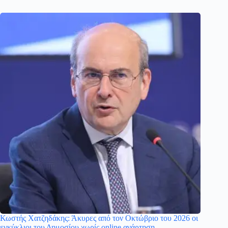
Κωστής Χατζηδάκης: Άκυρες από τον Οκτώβριο του 2026 οι
εγκύκλιοι του Δημοσίου χωρίς online ανάρτηση