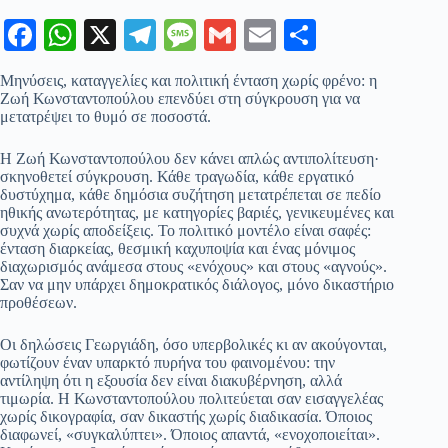
Fa
W
X
Te
M
G
E
Μ
ce
ha
le
es
m
m
οι
Μηνύσεις, καταγγελίες και πολιτική ένταση χωρίς φρένο: η
bo
ts
gr
sa
ail
ail
ρ
Ζωή Κωνσταντοπούλου επενδύει στη σύγκρουση για να
μετατρέψει το θυμό σε ποσοστά.
ok
A
a
ge
α
pp
m
στ
Η Ζωή Κωνσταντοπούλου δεν κάνει απλώς αντιπολίτευση·
σκηνοθετεί σύγκρουση. Κάθε τραγωδία, κάθε εργατικό
εί
δυστύχημα, κάθε δημόσια συζήτηση μετατρέπεται σε πεδίο
ηθικής ανωτερότητας, με κατηγορίες βαριές, γενικευμένες και
τε
συχνά χωρίς αποδείξεις. Το πολιτικό μοντέλο είναι σαφές:
ένταση διαρκείας, θεσμική καχυποψία και ένας μόνιμος
διαχωρισμός ανάμεσα στους «ενόχους» και στους «αγνούς».
Σαν να μην υπάρχει δημοκρατικός διάλογος, μόνο δικαστήριο
προθέσεων.
Οι δηλώσεις Γεωργιάδη, όσο υπερβολικές κι αν ακούγονται,
φωτίζουν έναν υπαρκτό πυρήνα του φαινομένου: την
αντίληψη ότι η εξουσία δεν είναι διακυβέρνηση, αλλά
τιμωρία. Η Κωνσταντοπούλου πολιτεύεται σαν εισαγγελέας
χωρίς δικογραφία, σαν δικαστής χωρίς διαδικασία. Όποιος
διαφωνεί, «συγκαλύπτει». Όποιος απαντά, «ενοχοποιείται».