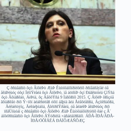
Ç ðñüåäñïò ôçò ÂïõëÞò ÆùÞ Êùíóôáíôïðïëõëïõ ðñïåäñåýåé óå
åêäÞëùóç óôçí ÏëïìÝëåéá ôçò ÂïõëÞò, ìå áöïñìÞ ôçí Ðáãêüóìéá ÇìÝñá
ôçò Ãõíáßêáò, ÁèÞíá, ôç ÄåõôÝñá 9 Ìáñôßïõ 2015. Ç ÂïõëÞ ôßìçóå
ãõíáßêåò ðïõ Ý÷ïõí äéáêñéèåß óôïí áãþíá ãéá Åëåõèåñßá, Äçìïêñáôßá,
Äéêáéïóýíç, Äéêáéþìáôá, ÁîéïðñÝðåéá, óå åéäéêÞ åêäÞëùóç ðïõ
ïñãÜíùóáí ç ðñüåäñïò ôçò ÂïõëÞò ÆùÞ Êùíóôáíôïðïýëïõ êáé ç Ã´
áíôéðñüåäñïò ôçò ÂïõëÞò ÄÝóðïéíá ×áñáëáìðßäïõ. ÁÐÅ-ÌÐÅ/ÁÐÅ-
ÌÐÅ/ÓÕÌÅËÁ ÐÁÍÔÆÁÑÔÆÇ