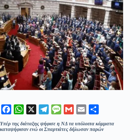
Fa
W
X
Te
M
G
E
Μ
ce
ha
le
es
m
m
οι
Υπέρ της διάταξης ψήφισε η ΝΔ τα υπόλοιπα κόμματα
bo
ts
gr
sa
ail
ail
ρ
καταψήφισαν ενώ οι Σπαρτιάτες δήλωσαν παρών
ok
A
a
ge
α