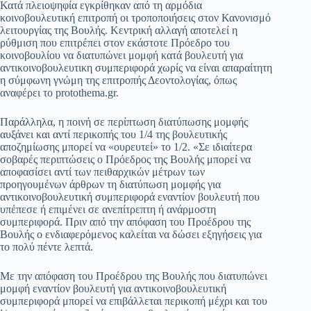
Κατά πλειοψηφία εγκρίθηκαν από τη αρμόδια
pp
m
στ
κοινοβουλευτική επιτροπή οι τροποποιήσεις στον Κανονισμό
λειτουργίας της Βουλής. Κεντρική αλλαγή αποτελεί η
εί
ρύθμιση που επιτρέπει στον εκάστοτε Πρόεδρο του
κοινοβουλίου να διατυπώνει μομφή κατά βουλευτή για
τε
αντικοινοβουλευτικη συμπεριφορά χωρίς να είναι απαραίτητη
η σύμφωνη γνώμη της επιτροπής Δεοντολογίας, όπως
αναφέρει το protothema.gr.
Παράλληλα, η ποινή σε περίπτωση διατύπωσης μομφής
αυξάνει και αντί περικοπής του 1/4 της βουλευτικής
αποζημίωσης μπορεί να «ουρευτεί» το 1/2. «Σε ιδιαίτερα
σοβαρές περιπτώσεις ο Πρόεδρος της Βουλής μπορεί να
αποφασίσει αντί των πειθαρχικών μέτρων των
προηγουμένων άρθρων τη διατύπωση μομφής για
αντικοινοβουλευτική συμπεριφορά εναντίον βουλευτή που
υπέπεσε ή επιμένει σε ανεπίτρεπτη ή ανάρμοστη
συμπεριφορά. Πριν από την απόφαση του Προέδρου της
Βουλής ο ενδιαφερόμενος καλείται να δώσει εξηγήσεις για
το πολύ πέντε λεπτά.
Με την απόφαση του Προέδρου της Βουλής που διατυπώνει
μομφή εναντίον βουλευτή για αντικοινοβουλευτική
συμπεριφορά μπορεί να επιβάλλεται περικοπή μέχρι και του