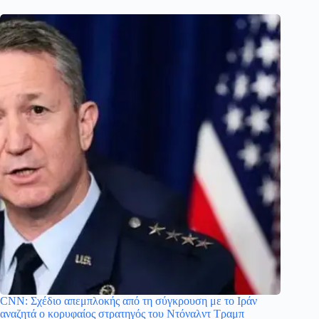
CNN: Σχέδιο απεμπλοκής από τη σύγκρουση με το Ιράν
αναζητά ο κορυφαίος στρατηγός του Ντόναλντ Τραμπ