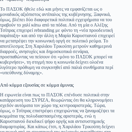
Το ΠΑΣΟΚ ήθελε εδώ και μήνες να εμφανίζεται ως ο
μοναδικός αξιόπιστος αντίπαλος της κυβέρνησης. Ξαφνικά,
όμως, βλέπει δύο διαφορετικά πολιτικά εγχειρήματα να του
τραβούν το χαλί κάτω από τα πόδια. Από τη μία ο Αλέξης
Τσίπρας επιχειρεί rebranding με φόντο τη «νέα προοδευτική
παράταξη» και από την άλλη η Μαρία Καρυστιανού επιχειρεί
να μετατρέψει την κοινωνική οργή σε πολιτικό ρεύμα. Το
αποτέλεσμα; Στη Χαριλάου Τρικούπη μετρούν καθημερινά
διαρροές, ανησυχίες και δημοσκοπικά σενάρια,
προσπαθώντας να πείσουν ότι «μόνο το ΠΑΣΟΚ μπορεί να
κυβερνήσει», τη στιγμή που η κοινωνία δείχνει ολοένα
λιγότερο πρόθυμη να συγκινηθεί από παλιά συνθήματα περί
«υπεύθυνης δύναμης».
Από κόμμα εξουσίας σε κόμμα άμυνας
Η ειρωνεία είναι πως το ΠΑΣΟΚ επένδυσε πολιτικά στην
κατάρρευση του ΣΥΡΙΖΑ, θεωρώντας ότι θα κληρονομήσει
σχεδόν αυτόματα τον χώρο της κεντροαριστεράς. Τώρα,
όμως, ο Τσίπρας επιστρέφει επιχειρώντας να ξαναμαζέψει τα
κομμάτια της πολυδιασπασμένης αριστεράς, ενώ η
Καρυστιανού διεκδικεί ψήφο οργής και αντισυστημικής
διαμαρτυρίας. Και κάπως έτσι, η Χαριλάου Τρικούπη δείχνει
να περνά από τη στρατηγική της πολιτικής αντεπίθεσης στη