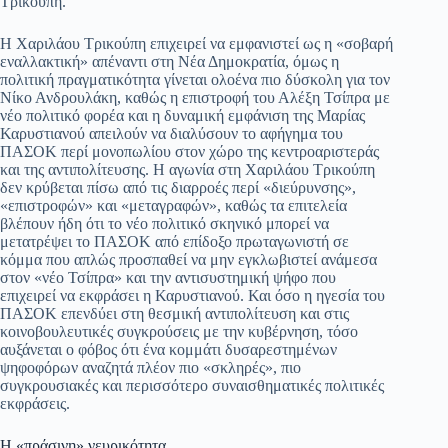
Τρικούπη.
pp
m
στ
Η Χαριλάου Τρικούπη επιχειρεί να εμφανιστεί ως η «σοβαρή
εί
εναλλακτική» απέναντι στη Νέα Δημοκρατία, όμως η
πολιτική πραγματικότητα γίνεται ολοένα πιο δύσκολη για τον
τε
Νίκο Ανδρουλάκη, καθώς η επιστροφή του Αλέξη Τσίπρα με
νέο πολιτικό φορέα και η δυναμική εμφάνιση της Μαρίας
Καρυστιανού απειλούν να διαλύσουν το αφήγημα του
ΠΑΣΟΚ περί μονοπωλίου στον χώρο της κεντροαριστεράς
και της αντιπολίτευσης. Η αγωνία στη Χαριλάου Τρικούπη
δεν κρύβεται πίσω από τις διαρροές περί «διεύρυνσης»,
«επιστροφών» και «μεταγραφών», καθώς τα επιτελεία
βλέπουν ήδη ότι το νέο πολιτικό σκηνικό μπορεί να
μετατρέψει το ΠΑΣΟΚ από επίδοξο πρωταγωνιστή σε
κόμμα που απλώς προσπαθεί να μην εγκλωβιστεί ανάμεσα
στον «νέο Τσίπρα» και την αντισυστημική ψήφο που
επιχειρεί να εκφράσει η Καρυστιανού. Και όσο η ηγεσία του
ΠΑΣΟΚ επενδύει στη θεσμική αντιπολίτευση και στις
κοινοβουλευτικές συγκρούσεις με την κυβέρνηση, τόσο
αυξάνεται ο φόβος ότι ένα κομμάτι δυσαρεστημένων
ψηφοφόρων αναζητά πλέον πιο «σκληρές», πιο
συγκρουσιακές και περισσότερο συναισθηματικές πολιτικές
εκφράσεις.
Η «πράσινη» νευρικότητα