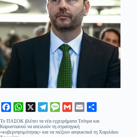
Fa
W
X
Te
M
G
E
Μ
ce
ha
le
es
m
m
οι
Το ΠΑΣΟΚ βλέπει τα νέα εγχειρήματα Τσίπρα και
bo
ts
gr
sa
ail
ail
ρ
Καρυστιανού να απειλούν τη στρατηγική
«κυβερνησιμότητας» και να πιέζουν ασφυκτικά τη Χαριλάου
ok
A
a
ge
α