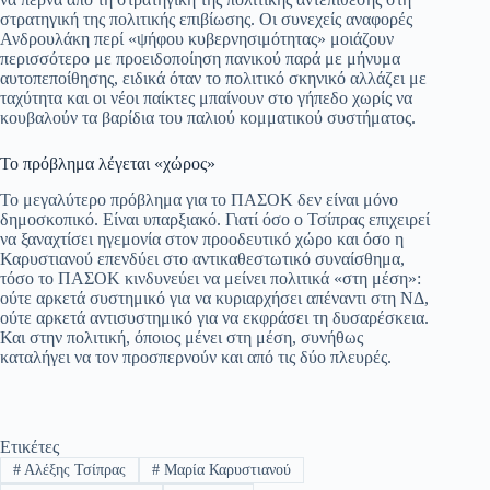
στρατηγική της πολιτικής επιβίωσης. Οι συνεχείς αναφορές
Ανδρουλάκη περί «ψήφου κυβερνησιμότητας» μοιάζουν
περισσότερο με προειδοποίηση πανικού παρά με μήνυμα
αυτοπεποίθησης, ειδικά όταν το πολιτικό σκηνικό αλλάζει με
ταχύτητα και οι νέοι παίκτες μπαίνουν στο γήπεδο χωρίς να
κουβαλούν τα βαρίδια του παλιού κομματικού συστήματος.
Το πρόβλημα λέγεται «χώρος»
Το μεγαλύτερο πρόβλημα για το ΠΑΣΟΚ δεν είναι μόνο
δημοσκοπικό. Είναι υπαρξιακό. Γιατί όσο ο Τσίπρας επιχειρεί
να ξαναχτίσει ηγεμονία στον προοδευτικό χώρο και όσο η
Καρυστιανού επενδύει στο αντικαθεστωτικό συναίσθημα,
τόσο το ΠΑΣΟΚ κινδυνεύει να μείνει πολιτικά «στη μέση»:
ούτε αρκετά συστημικό για να κυριαρχήσει απέναντι στη ΝΔ,
ούτε αρκετά αντισυστημικό για να εκφράσει τη δυσαρέσκεια.
Και στην πολιτική, όποιος μένει στη μέση, συνήθως
καταλήγει να τον προσπερνούν και από τις δύο πλευρές.
Ετικέτες
#
Αλέξης Τσίπρας
#
Μαρία Καρυστιανού