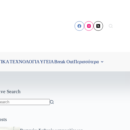
ΤΙΚΑ
ΤΕΧΝΟΛΟΓΙΑ
ΥΓΕΙΑ
Break Out
Περισσότερα
ive Search
o
sults
osts