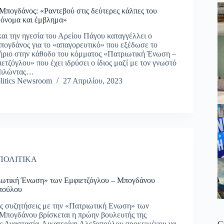
Μπογδάνος: «Ραντεβού στις δεύτερες κάλπες του
 όνομα και έμβλημα»
αι την ηγεσία του Αρείου Πάγου καταγγέλλει ο
ογδάνος για το «απαγορευτικό» που εξέδωσε το
ήριο στην κάθοδο του κόμματος «Πατριωτική Ένωση –
τζόγλου» που έχει ιδρύσει ο ίδιος μαζί με τον γνωστό
 Μιλώντας…
litics Newsroom
27 Απριλίου, 2023
ΠΟΛΙΤΙΚΑ
ιωτική Ένωση» των Εμφιετζόγλου – Μπογδάνου
οπούλου
ς συζητήσεις με την «Πατριωτική Ενωση» των
Μπογδάνου βρίσκεται η πρώην βουλευτής της
C
ς Αναστασία-Αικατερίνη Αλεξοπούλου προκειμένου να