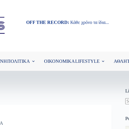
OFF THE RECORD:
Κάθε χρόνο τα ίδια...
ΘΝΗ
ΠΟΛΙΤΙΚΑ
ΟΙΚΟΝΟΜΙΚΑ
LIFESTYLE
ΑΘΛΗ
L
N
re
P
ΚΑ