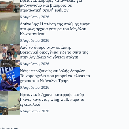
Βρετανία: Σοβαρές καταγγελίες για
μισογυνισμό και βιασμούς σε
στρατιωτική σχολή εφήβων
6 Αυγούστου, 2026
Δούναβης: Η πτώση της στάθμης έφερε
στο φως αρχαία γέφυρα του Μεγάλου
Κωνσταντίνου
6 Αυγούστου, 2026
Από το όνειρο στον εφιάλτη:
Βρετανική οικογένεια είδε το σπίτι της
στην Αιγιάλεια να γίνεται στάχτη
6 Αυγούστου, 2026
Νέες υπερεξουσίες επιβολής δασμών:
Το νομοσχέδιο που μπορεί να «λύσει τα
χέρια» του Ντόναλντ Τραμπ
6 Αυγούστου, 2026
Βρετανία: 97χρονη κατέρριψε ρεκόρ
Γκίνες κάνοντας wing walk παρά το
εγκεφαλικό
6 Αυγούστου, 2026
ategories