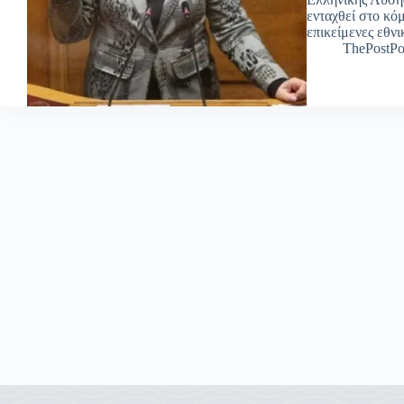
ενταχθεί στο κό
επικείμενες εθν
ThePostPo