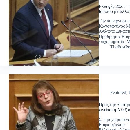
Εκλογές 2023 – 
Ιουλίου με άλλο
Την κυβέρνηση κ
Κωνσταντίνος Μπ
Ανώτατο Δικαστ
Πρόδρομος Εμφιε
επιχειρηματία.
ThePostPo
Featured
,
Προς την «Πατρ
κινείται η Αλεξ
Σε προχωρημένε
Εμφιετζόγλου – 
Ελληνικής Λύση