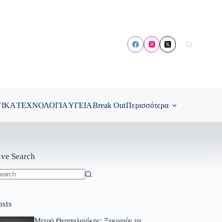
ΤΙΚΑ
ΤΕΧΝΟΛΟΓΙΑ
ΥΓΕΙΑ
Break Out
Περισσότερα
ive Search
o
sults
osts
Μετρό Θεσσαλονίκης: Ξεκινούν τα