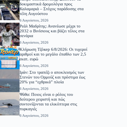
δοκιμαστικά δρομολόγια προς
Καλαμαριά – Στόχος παράδοσης στα
τέλη Αυγούστου
6 Αυγούστου, 2026
Ρεάλ Μαδρίτης: Ανανέωσε μέχρι το
2032 ο Βινίσιους και βάζει τέλος στα
σενάρια
6 Αυγούστου, 2026
Κλήρωση Τζόкер 6/8/2026: Οι τυχεροί
αριθμοί και το μεγάλο έπαθλο των 2,5
εκατ. ευρώ
6 Αυγούστου, 2026
Ιράν: Στο τραπέζι ο αποκλεισμός των
Στενών του Ορμούζ και πρόστιμα έως
20% για “εχθρικά” πλοία
6 Αυγούστου, 2026
Ψάθα: Ποιος είναι ο ρόλος του
δεύτερου χειριστή και πώς
συντονίζονται τα ελικόπτερα στις
πυρκαγιές
6 Αυγούστου, 2026