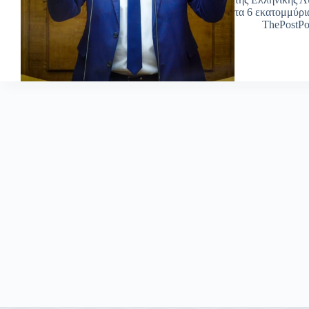
τα 6 εκατομμύρι
ThePostPo