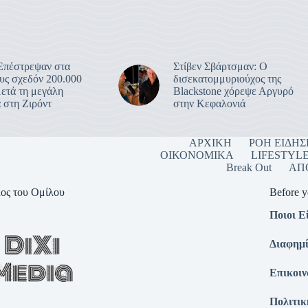
 Επέστρεψαν στα
Στίβεν Σβάρτσμαν: Ο
ους σχεδόν 200.000
δισεκατομμυριούχος της
μετά τη μεγάλη
Blackstone χόρεψε Αργυρό
 στη Ζιρόντ
στην Κεφαλονιά
ΑΡΧΙΚΗ
ΡΟΗ ΕΙΔΗ
ΟΙΚΟΝΟΜΙΚΑ
LIFESTYL
Break Out
ΑΠ
ος του Ομίλου
Before 
Ποιοι Ε
Διαφημί
Επικοιν
Πολιτι