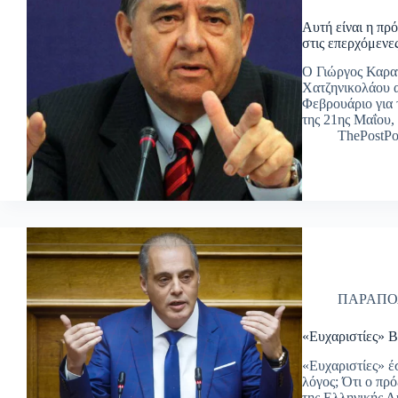
Αυτή είναι η π
στις επερχόμενε
Ο Γιώργος Καρα
Χατζηνικολάου α
Φεβρουάριο για 
της 21ης Μαΐου,
ThePostPo
ΠΑΡΑΠΟ
«Ευχαριστίες» 
«Ευχαριστίες» έ
λόγος; Ότι ο πρ
της Ελληνικής 