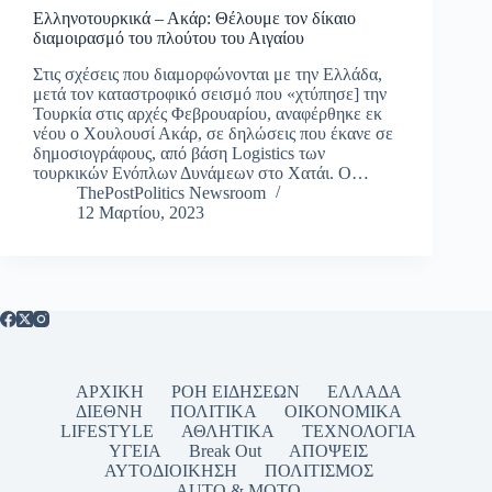
Ελληνοτουρκικά – Ακάρ: Θέλουμε τον δίκαιο
διαμοιρασμό του πλούτου του Αιγαίου
Στις σχέσεις που διαμορφώνονται με την Ελλάδα,
μετά τον καταστροφικό σεισμό που «χτύπησε] την
Τουρκία στις αρχές Φεβρουαρίου, αναφέρθηκε εκ
νέου ο Χουλουσί Ακάρ, σε δηλώσεις που έκανε σε
δημοσιογράφους, από βάση Logistics των
τουρκικών Ενόπλων Δυνάμεων στο Χατάι. Ο…
ThePostPolitics Newsroom
12 Μαρτίου, 2023
ΑΡΧΙΚΗ
ΡΟΗ ΕΙΔΗΣΕΩΝ
ΕΛΛΑΔΑ
ΔΙΕΘΝΗ
ΠΟΛΙΤΙΚΑ
ΟΙΚΟΝΟΜΙΚΑ
LIFESTYLE
ΑΘΛΗΤΙΚΑ
ΤΕΧΝΟΛΟΓΙΑ
ΥΓΕΙΑ
Break Out
ΑΠΟΨΕΙΣ
ΑΥΤΟΔΙΟΙΚΗΣΗ
ΠΟΛΙΤΙΣΜΟΣ
AUTO & MOTO