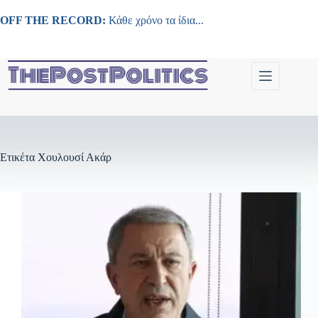
Μετάβαση
στο
OFF THE RECORD:
Κάθε χρόνο τα ίδια...
περιεχόμενο
Ετικέτα
Χουλουσί Ακάρ