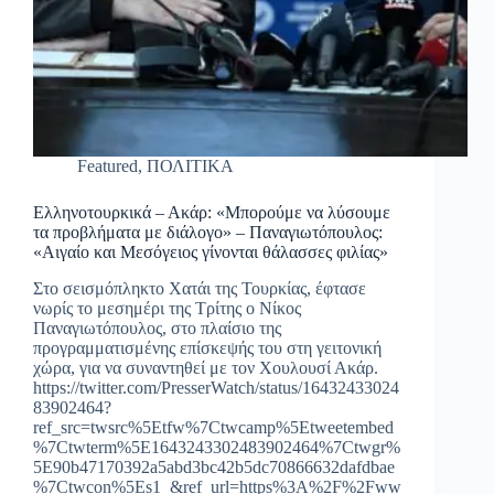
Featured
,
ΠΟΛΙΤΙΚΑ
Ελληνοτουρκικά – Ακάρ: «Μπορούμε να λύσουμε
τα προβλήματα με διάλογο» – Παναγιωτόπουλος:
«Αιγαίο και Μεσόγειος γίνονται θάλασσες φιλίας»
Στο σεισμόπληκτο Χατάι της Τουρκίας, έφτασε
νωρίς το μεσημέρι της Τρίτης ο Νίκος
Παναγιωτόπουλος, στο πλαίσιο της
προγραμματισμένης επίσκεψής του στη γειτονική
χώρα, για να συναντηθεί με τον Χουλουσί Ακάρ.
https://twitter.com/PresserWatch/status/16432433024
83902464?
ref_src=twsrc%5Etfw%7Ctwcamp%5Etweetembed
%7Ctwterm%5E1643243302483902464%7Ctwgr%
5E90b47170392a5abd3bc42b5dc70866632dafdbae
%7Ctwcon%5Es1_&ref_url=https%3A%2F%2Fww