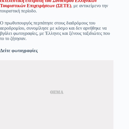
εκτελεστική επιτροπή του Συνδέσμου Ελληνικών
Τουριστικών Επιχειρήσεων (ΣΕΤΕ)
, με αντικείμενο την
pp
m
στ
τουριστική περίοδο.
εί
Ο πρωθυπουργός περπάτησε στους διαδρόμους του
τε
αεροδρομίου, συνομίλησε με κόσμο και δεν αρνήθηκε να
βγάλει φωτογραφίες, με Έλληνες και ξένους ταξιδιώτες που
το το ζήτησαν.
Δείτε φωτογραφίες