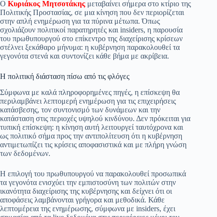
Ο
Κυριάκος Μητσοτάκης
μεταβαίνει σήμερα στο κτίριο της
pp
m
στ
Πολιτικής Προστασίας, σε μια κίνηση που δεν περιορίζεται
στην απλή ενημέρωση για τα πύρινα μέτωπα. Όπως
εί
σχολιάζουν πολιτικοί παρατηρητές και insiders, η παρουσία
του πρωθυπουργού στο επίκεντρο της διαχείρισης κρίσεων
τε
στέλνει ξεκάθαρο μήνυμα: η κυβέρνηση παρακολουθεί τα
γεγονότα στενά και συντονίζει κάθε βήμα με ακρίβεια.
Η πολιτική διάσταση πίσω από τις φλόγες
Σύμφωνα με καλά πληροφορημένες πηγές, η επίσκεψη θα
περιλαμβάνει λεπτομερή ενημέρωση για τις επιχειρήσεις
κατάσβεσης, τον συντονισμό των δυνάμεων και την
κατάσταση στις περιοχές υψηλού κινδύνου. Δεν πρόκειται για
τυπική επίσκεψη: η κίνηση αυτή λειτουργεί ταυτόχρονα και
ως πολιτικό σήμα προς την αντιπολίτευση ότι η κυβέρνηση
αντιμετωπίζει τις κρίσεις αποφασιστικά και με πλήρη γνώση
των δεδομένων.
Η επιλογή του πρωθυπουργού να παρακολουθεί προσωπικά
τα γεγονότα ενισχύει την εμπιστοσύνη των πολιτών στην
ικανότητα διαχείρισης της κυβέρνησης και δείχνει ότι οι
αποφάσεις λαμβάνονται γρήγορα και μεθοδικά. Κάθε
λεπτομέρεια της ενημέρωσης, σύμφωνα με insiders, έχει