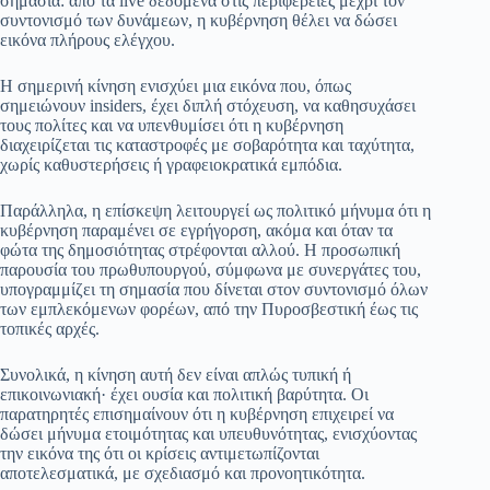
σημασία: από τα live δεδομένα στις περιφέρειες μέχρι τον
συντονισμό των δυνάμεων, η κυβέρνηση θέλει να δώσει
εικόνα πλήρους ελέγχου.
Η σημερινή κίνηση ενισχύει μια εικόνα που, όπως
σημειώνουν insiders, έχει διπλή στόχευση, να καθησυχάσει
τους πολίτες και να υπενθυμίσει ότι η κυβέρνηση
διαχειρίζεται τις καταστροφές με σοβαρότητα και ταχύτητα,
χωρίς καθυστερήσεις ή γραφειοκρατικά εμπόδια.
Παράλληλα, η επίσκεψη λειτουργεί ως πολιτικό μήνυμα ότι η
κυβέρνηση παραμένει σε εγρήγορση, ακόμα και όταν τα
φώτα της δημοσιότητας στρέφονται αλλού. Η προσωπική
παρουσία του πρωθυπουργού, σύμφωνα με συνεργάτες του,
υπογραμμίζει τη σημασία που δίνεται στον συντονισμό όλων
των εμπλεκόμενων φορέων, από την Πυροσβεστική έως τις
τοπικές αρχές.
Συνολικά, η κίνηση αυτή δεν είναι απλώς τυπική ή
επικοινωνιακή· έχει ουσία και πολιτική βαρύτητα. Οι
παρατηρητές επισημαίνουν ότι η κυβέρνηση επιχειρεί να
δώσει μήνυμα ετοιμότητας και υπευθυνότητας, ενισχύοντας
την εικόνα της ότι οι κρίσεις αντιμετωπίζονται
αποτελεσματικά, με σχεδιασμό και προνοητικότητα.