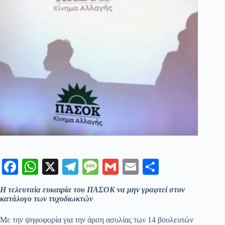
Fa
W
X
Te
M
G
E
Μ
ce
ha
le
es
m
m
οι
Η τελευταία ευκαιρία του ΠΑΣΟΚ να μην γραφτεί στον
bo
ts
gr
sa
ail
ail
ρ
κατάλογο των τυχοδιωκτών
ok
A
a
ge
α
Με την ψηφοφορία για την άρση ασυλίας των 14 βουλευτών