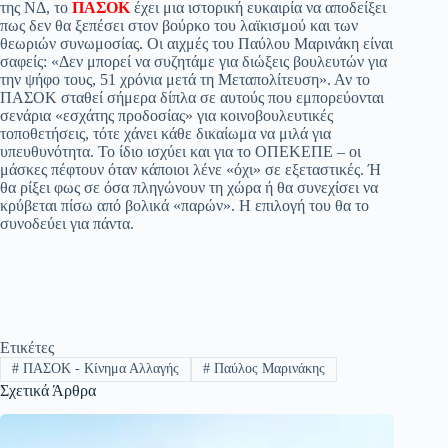
pp
m
στ
της ΝΔ, το
ΠΑΣΟΚ
έχει μια ιστορική ευκαιρία να αποδείξει
πως δεν θα ξεπέσει στον βούρκο του λαϊκισμού και των
εί
θεωριών συνωμοσίας. Οι αιχμές του Παύλου Μαρινάκη είναι
σαφείς: «Δεν μπορεί να συζητάμε για διώξεις βουλευτών για
τε
την ψήφο τους, 51 χρόνια μετά τη Μεταπολίτευση». Αν το
ΠΑΣΟΚ σταθεί σήμερα δίπλα σε αυτούς που εμπορεύονται
σενάρια «εσχάτης προδοσίας» για κοινοβουλευτικές
τοποθετήσεις, τότε χάνει κάθε δικαίωμα να μιλά για
υπευθυνότητα. Το ίδιο ισχύει και για το ΟΠΕΚΕΠΕ – οι
μάσκες πέφτουν όταν κάποιοι λένε «όχι» σε εξεταστικές. Ή
θα ρίξει φως σε όσα πληγώνουν τη χώρα ή θα συνεχίσει να
κρύβεται πίσω από βολικά «παρών». Η επιλογή του θα το
συνοδεύει για πάντα.
Ετικέτες
#
ΠΑΣΟΚ - Κίνημα Αλλαγής
#
Παύλος Μαρινάκης
Σχετικά Άρθρα