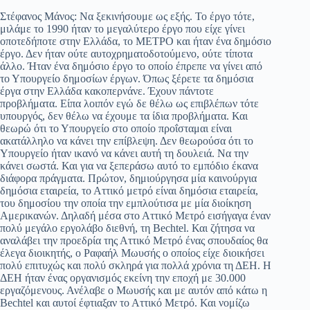
Στέφανος Μάνος: Να ξεκινήσουμε ως εξής. Το έργο τότε,
μιλάμε το 1990 ήταν το μεγαλύτερο έργο που είχε γίνει
οποτεδήποτε στην Ελλάδα, το ΜΕΤΡΟ και ήταν ένα δημόσιο
έργο. Δεν ήταν ούτε αυτοχρηματοδοτούμενο, ούτε τίποτα
άλλο. Ήταν ένα δημόσιο έργο το οποίο έπρεπε να γίνει από
το Υπουργείο δημοσίων έργων. Όπως ξέρετε τα δημόσια
έργα στην Ελλάδα κακοπερνάνε. Έχουν πάντοτε
προβλήματα. Είπα λοιπόν εγώ δε θέλω ως επιβλέπων τότε
υπουργός, δεν θέλω να έχουμε τα ίδια προβλήματα. Και
θεωρώ ότι το Υπουργείο στο οποίο προΐσταμαι είναι
ακατάλληλο να κάνει την επίβλεψη. Δεν θεωρούσα ότι το
Υπουργείο ήταν ικανό να κάνει αυτή τη δουλειά. Να την
κάνει σωστά. Και για να ξεπεράσω αυτό το εμπόδιο έκανα
διάφορα πράγματα. Πρώτον, δημιούργησα μία καινούργια
δημόσια εταιρεία, το Αττικό μετρό είναι δημόσια εταιρεία,
του δημοσίου την οποία την εμπλούτισα με μία διοίκηση
Αμερικανών. Δηλαδή μέσα στο Αττικό Μετρό εισήγαγα έναν
πολύ μεγάλο εργολάβο διεθνή, τη Bechtel. Και ζήτησα να
αναλάβει την προεδρία της Αττικό Μετρό ένας σπουδαίος θα
έλεγα διοικητής, ο Ραφαήλ Μωυσής ο οποίος είχε διοικήσει
πολύ επιτυχώς και πολύ σκληρά για πολλά χρόνια τη ΔΕΗ. Η
ΔΕΗ ήταν ένας οργανισμός εκείνη την εποχή με 30.000
εργαζόμενους. Ανέλαβε ο Μωυσής και με αυτόν από κάτω η
Bechtel και αυτοί έφτιαξαν το Αττικό Μετρό. Και νομίζω