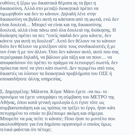
ευθύνες ή ξέρω γω δικαστικά θέματα ας τα βρει η
δικαιοσύνη. Αλλά στο μεταξύ διοικητικά πρέπει να
τιμωρηθούν και δεν το κάνουν. Δηλαδή λένε στην
δικαιοσύνη να βγάλει αυτή τα κάστανα από τη φωτιά, ενώ δεν
είναι δουλειά… Μπορεί να είναι και της δικαιοσύνης
δουλειά, αλλά είναι πάνω από όλα δουλειά της διοίκησης. Η
διοίκηση πρέπει να πει: “εσείς παιδιά δεν μου κάνετε, δεν
κάνετε για αυτή τη δουλειά”. Αυτό δεν θέλουν να το κάνουν
διότι δεν θέλουν να μπλέξουν ούτε τους συνδικαλιστές ή με
τον έναν ή με τον άλλον. Όσο δεν κάνουν αυτό, αυτό που σας
περιέγραφα δηλαδή, να βάλουν μία τάξη και να πουν… να
αποφασίσουν ότι πρέπει το πράγμα να λειτουργεί σωστά, δεν
πρόκειται ποτέ να γίνει κάτι σωστό. Δεν περιμένω από τους
δικαστές να λύσουν τα διοικητικά προβλήματα του ΟΣΕ ή
οποιασδήποτε άλλης υπηρεσίας.
Σ. Δημητρέλης: Μάλιστα. Κύριε Μάνο έχετε -να πω- το
προνόμιο να έχετε υπογράψει τη σύμβαση του ΜΕΤΡΟ της
Αθήνας, όπου κατά γενική ομολογία ό,τι έγινε τότε ως
συμβασιοποίηση και ως τρόπος να τρέξει το έργο, ήταν κάτι
πετυχημένο το οποίο το βλέπουμε ακόμη και σήμερα.
Μπορείτε να μας πείτε τι κάνατε; Ποιο ήταν το μοντέλο που
ακολουθήσατε για ένα δημόσιο οργανισμό ο οποίος όμως
τελικά φαίνεται ότι πέτυχε;