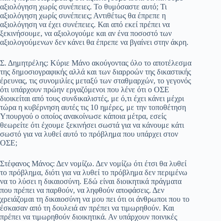
αξιολόγηση χωρίς συνέπειες. Το θυμόσαστε αυτό; Τι
αξιολόγηση χωρίς συνέπειες; Αντιθέτως θα έπρεπε η
αξιολόγηση να έχει συνέπειες. Και από εκεί πρέπει να
ξεκινήσουμε, να αξιολογούμε και αν ένα ποσοστό των
αξιολογούμενων δεν κάνει θα έπρεπε να βγαίνει στην άκρη.
Σ. Δημητρέλης: Κύριε Μάνο ακούγοντας όλο το αποτέλεσμα
της δημοσιογραφικής αλλά και των διαρροών της δικαστικής
έρευνας, τις συνομιλίες μεταξύ των σταθμαρχών, το γεγονός
ότι υπάρχουν πρώην εργαζόμενοι που λένε ότι ο ΟΣΕ
διοικείται από τους συνδικαλιστές, με ό,τι έχει κάνει μέχρι
τώρα η κυβέρνηση αυτές τις 10 ημέρες, με την τοποθέτηση
Υπουργού ο οποίος ανακοίνωσε κάποια μέτρα, εσείς
θεωρείτε ότι έχουμε ξεκινήσει σωστά για να κάνουμε κάτι
σωστό για να λυθεί αυτό το πρόβλημα που υπάρχει στον
ΟΣΕ;
Στέφανος Μάνος: Δεν νομίζω. Δεν νομίζω ότι έτσι θα λυθεί
το πρόβλημα, διότι για να λυθεί το πρόβλημα δεν περιμένω
να το λύσει η δικαιοσύνη. Εδώ είναι διοικητικά πράγματα
που πρέπει να παρθούν, να ληφθούν αποφάσεις. Δεν
χρειάζομαι τη δικαιοσύνη να μου πει ότι οι άνθρωποι που το
έσκασαν από τη δουλειά αν πρέπει να τιμωρηθούν. Και
πρέπει να τιμωρηθούν διοικητικά. Αν υπάρχουν ποινικές