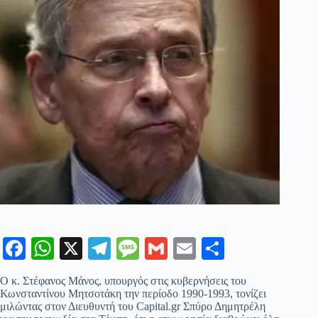
Fa
W
X
Te
M
G
E
Μ
ce
ha
le
es
m
m
οι
Ο κ. Στέφανος Μάνος, υπουργός στις κυβερνήσεις του
bo
ts
gr
sa
ail
ail
ρ
Κωνσταντίνου Μητσοτάκη την περίοδο 1990-1993, τονίζει
μιλώντας στον Διευθυντή του Capital.gr Σπύρο Δημητρέλη
ok
A
a
ge
α