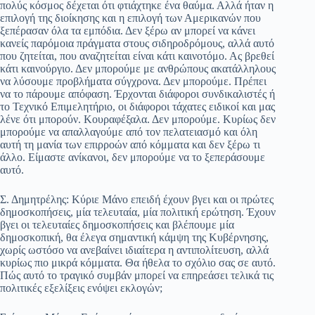
πολύς κόσμος δέχεται ότι φτιάχτηκε ένα θαύμα. Αλλά ήταν η
επιλογή της διοίκησης και η επιλογή των Αμερικανών που
ξεπέρασαν όλα τα εμπόδια. Δεν ξέρω αν μπορεί να κάνει
κανείς παρόμοια πράγματα στους σιδηροδρόμους, αλλά αυτό
που ζητείται, που αναζητείται είναι κάτι καινοτόμο. Ας βρεθεί
κάτι καινούργιο. Δεν μπορούμε με ανθρώπους ακατάλληλους
να λύσουμε προβλήματα σύγχρονα. Δεν μπορούμε. Πρέπει
να το πάρουμε απόφαση. Έρχονται διάφοροι συνδικαλιστές ή
το Τεχνικό Επιμελητήριο, οι διάφοροι τάχατες ειδικοί και μας
λένε ότι μπορούν. Κουραφέξαλα. Δεν μπορούμε. Κυρίως δεν
μπορούμε να απαλλαγούμε από τον πελατειασμό και όλη
αυτή τη μανία των επιρροών από κόμματα και δεν ξέρω τι
άλλο. Είμαστε ανίκανοι, δεν μπορούμε να το ξεπεράσουμε
αυτό.
Σ. Δημητρέλης: Κύριε Μάνο επειδή έχουν βγει και οι πρώτες
δημοσκοπήσεις, μία τελευταία, μία πολιτική ερώτηση. Έχουν
βγει οι τελευταίες δημοσκοπήσεις και βλέπουμε μία
δημοσκοπική, θα έλεγα σημαντική κάμψη της Κυβέρνησης,
χωρίς ωστόσο να ανεβαίνει ιδιαίτερα η αντιπολίτευση, αλλά
κυρίως πιο μικρά κόμματα. Θα ήθελα το σχόλιο σας σε αυτό.
Πώς αυτό το τραγικό συμβάν μπορεί να επηρεάσει τελικά τις
πολιτικές εξελίξεις ενόψει εκλογών;