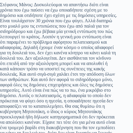
Στέφανος Μάνος: Δυσκολεύομαι να απαντήσω διότι είναι
χρόνια που έχω παύσει να έχω οποιαδήποτε σχέση με το
δημόσιο και οτιδήποτε έχει σχέση με τις δημόσιες υπηρεσίες.
Είναι τουλάχιστον 30 χρόνια που έχω φύγει. Αλλά διατηρώ
στο μυαλό μου τις εντυπώσεις που έχω από παλιά για τον
σιδηρόδρομο και έχω βέβαια μία γενική εντύπωση του πώς
λειτουργεί το κράτος. Λοιπόν η γενική μου εντύπωση είναι
ότι παραμένει το πρόβλημα αφόρητου πελατειασμού και
αδιαφορίας. Δηλαδή έχουμε έναν κόσμο ο οποίος αδιαφορεί
για τη δουλειά του, δεν έχει κανένα κίνητρο να κάνει καλά τη
δουλειά του. Δεν αξιολογείται. Δεν αισθάνεται τον κίνδυνο
ότι επειδή από την αξιολόγηση μπορεί και να απολυθεί ή
κατά κάποιον τρόπο να υποστεί τις συνέπειες της κακής
δουλειάς. Και αυτό σιγά-σιγά χαλάει έτσι την απόδοση όλων
των ανθρώπων. Και αυτό δεν αφορά το σιδηρόδρομο μόνο,
αφορά όλες τις δημόσιες επιχειρήσεις και όλες τις δημόσιες
υπηρεσίες. Αυτό είναι ένα πώς να το πω, ένα μικρόβιο στο
δημόσιο. Αυτός ο πελατειασμός, η αδιαφορία το οποίο δεν
πρόκειται να φύγει όσο η ηγεσία, η οποιαδήποτε ηγεσία δεν
αποφασίζει να το καταπολεμήσει. Θα σας θυμίσω ότι η
κυβέρνηση Μητσοτάκη, ο ίδιος ο κύριος Μητσοτάκης
προεκλογικά ήδη δήλωσε κατηγορηματικά ότι δεν πρόκειται
να απολύσει κανέναν. Είχανε πει τότε ότι για μένα αυτό είναι
ένα τρομερό βαρίδι στη διακυβέρνηση που θα τον εμποδίσει
να κάνει τη δουλειά του. Διότι δεν είναι δυνατόν να ξεκινάς