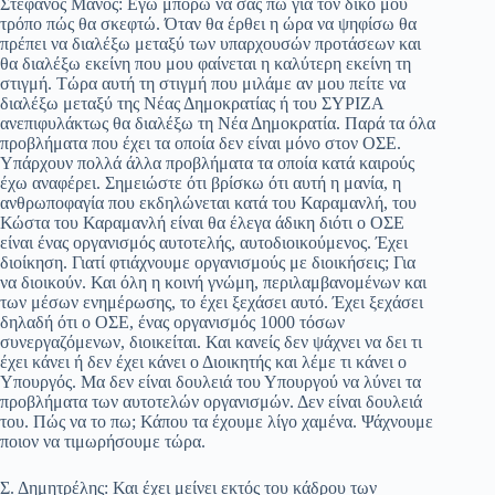
Στέφανος Μάνος: Εγώ μπορώ να σας πω για τον δικό μου
τρόπο πώς θα σκεφτώ. Όταν θα έρθει η ώρα να ψηφίσω θα
πρέπει να διαλέξω μεταξύ των υπαρχουσών προτάσεων και
θα διαλέξω εκείνη που μου φαίνεται η καλύτερη εκείνη τη
στιγμή. Τώρα αυτή τη στιγμή που μιλάμε αν μου πείτε να
διαλέξω μεταξύ της Νέας Δημοκρατίας ή του ΣΥΡΙΖΑ
ανεπιφυλάκτως θα διαλέξω τη Νέα Δημοκρατία. Παρά τα όλα
προβλήματα που έχει τα οποία δεν είναι μόνο στον ΟΣΕ.
Υπάρχουν πολλά άλλα προβλήματα τα οποία κατά καιρούς
έχω αναφέρει. Σημειώστε ότι βρίσκω ότι αυτή η μανία, η
ανθρωποφαγία που εκδηλώνεται κατά του Καραμανλή, του
Κώστα του Καραμανλή είναι θα έλεγα άδικη διότι ο ΟΣΕ
είναι ένας οργανισμός αυτοτελής, αυτοδιοικούμενος. Έχει
διοίκηση. Γιατί φτιάχνουμε οργανισμούς με διοικήσεις; Για
να διοικούν. Και όλη η κοινή γνώμη, περιλαμβανομένων και
των μέσων ενημέρωσης, το έχει ξεχάσει αυτό. Έχει ξεχάσει
δηλαδή ότι ο ΟΣΕ, ένας οργανισμός 1000 τόσων
συνεργαζόμενων, διοικείται. Και κανείς δεν ψάχνει να δει τι
έχει κάνει ή δεν έχει κάνει ο Διοικητής και λέμε τι κάνει ο
Υπουργός. Μα δεν είναι δουλειά του Υπουργού να λύνει τα
προβλήματα των αυτοτελών οργανισμών. Δεν είναι δουλειά
του. Πώς να το πω; Κάπου τα έχουμε λίγο χαμένα. Ψάχνουμε
ποιον να τιμωρήσουμε τώρα.
Σ. Δημητρέλης: Και έχει μείνει εκτός του κάδρου των