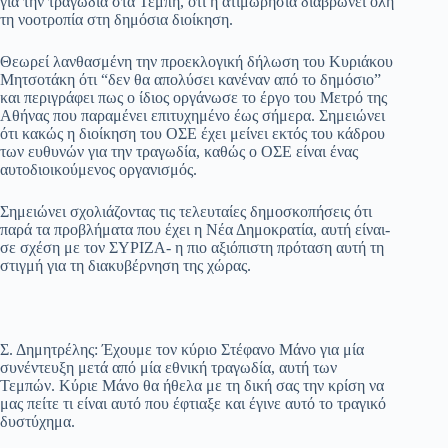
για την τραγωδία στα Τέμπη, ότι η ατιμωρησία διαβρώνει όλη
τη νοοτροπία στη δημόσια διοίκηση.
pp
m
στ
εί
Θεωρεί λανθασμένη την προεκλογική δήλωση του Κυριάκου
Μητσοτάκη ότι “δεν θα απολύσει κανέναν από το δημόσιο”
τε
και περιγράφει πως ο ίδιος οργάνωσε το έργο του Μετρό της
Αθήνας που παραμένει επιτυχημένο έως σήμερα. Σημειώνει
ότι κακώς η διοίκηση του ΟΣΕ έχει μείνει εκτός του κάδρου
των ευθυνών για την τραγωδία, καθώς ο ΟΣΕ είναι ένας
αυτοδιοικούμενος οργανισμός.
Σημειώνει σχολιάζοντας τις τελευταίες δημοσκοπήσεις ότι
παρά τα προβλήματα που έχει η Νέα Δημοκρατία, αυτή είναι-
σε σχέση με τον ΣΥΡΙΖΑ- η πιο αξιόπιστη πρόταση αυτή τη
στιγμή για τη διακυβέρνηση της χώρας.
Σ. Δημητρέλης: Έχουμε τον κύριο Στέφανο Μάνο για μία
συνέντευξη μετά από μία εθνική τραγωδία, αυτή των
Τεμπών. Κύριε Μάνο θα ήθελα με τη δική σας την κρίση να
μας πείτε τι είναι αυτό που έφτιαξε και έγινε αυτό το τραγικό
δυστύχημα.