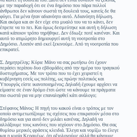
με την παραδοχή ότι σε ένα δημόσιο που πάρα πολλοί
άνθρωποι δεν κάνουν σωστά τη δουλειά τους, κανείς δε θα
φύγει. Για μένα ήταν αδιανόητο αυτό. Αδιανόητη δήλωση.
Και ακόμα και αν δεν είχε στο μυαλό του να το κάνει, δεν
έπρεπε να το πει. Και όμως δεσμεύτηκε και αυτή η δήλωση
κατά κάποιον τρόπο τηρήθηκε. Δεν έδιωξε ποτέ κανέναν. Και
αυτό το ατιμώρητο δημιουργεί αυτή τη νοοτροπία στο
Δημόσιο. Λοιπόν από εκεί ξεκινούμε. Από τη νοοτροπία που
επικρατεί.
Σ. Δημητρέλης: Κύριε Μάνο να σας ρωτήσω ότι έχουν
περάσει περίπου δυο εβδομάδες από την ημέρα του τραγικού
δυστυχήματος. Με τον τρόπο που το έχει χειριστεί η
κυβέρνηση εσείς ως πολίτης, ως πρώην πολιτικός και
Υπουργός είστε ικανοποιημένος; Δηλαδή έχουμε αρχίσει να
είμαστε σε έναν δρόμο έτσι ώστε να κάνουμε τα πράγματα
πιο σωστά για να μην επαναληφθεί κάτι ανάλογο;
Στέφανος Μάνος: Η πηγή του κακού είναι ο τρόπος με τον
οποίο αντιμετωπίζουμε τις σχέσεις που επικρατούν μέσα στο
δημόσιο και για αυτό δεν μιλάει κανένας. Δηλαδή να
αλλάξουμε τους κανόνες που ισχύουν στο Δημόσιο. Θα σας
θυμίσω μερικές φράσεις κλειδιά. Έλεγα και νομίζω το έλεγε
και η κυρία Κεραμέως, ότι αξιολογούμε αλλά θα κάνουμε