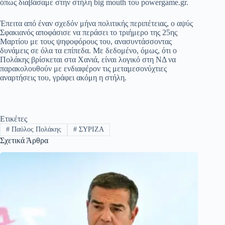
όπως διαβάσαμε στην στήλη big mouth του powergame.gr.
ok
A
a
ge
α
pp
m
στ
Έπειτα από έναν σχεδόν μήνα πολιτικής περιπέτειας, ο αψύς
Σφακιανός αποφάσισε να περάσει το τριήμερο της 25ης
εί
Μαρτίου με τους ψηφοφόρους του, ανασυντάσσοντας
δυνάμεις σε όλα τα επίπεδα. Με δεδομένο, όμως, ότι ο
τε
Πολάκης βρίσκεται στα Χανιά, είναι λογικό στη ΝΔ να
παρακολουθούν με ενδιαφέρον τις μεταμεσονύχτιες
αναρτήσεις του, γράφει ακόμη η στήλη.
Ετικέτες
#
Παύλος Πολάκης
#
ΣΥΡΙΖΑ
Σχετικά Άρθρα