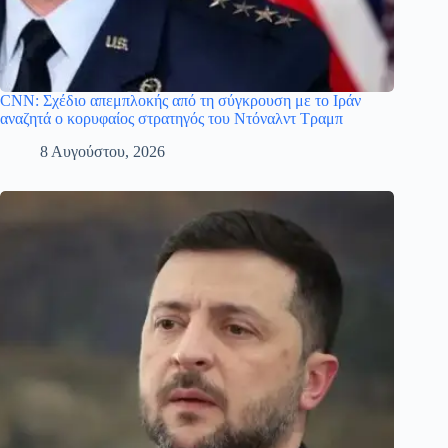
CNN: Σχέδιο απεμπλοκής από τη σύγκρουση με το Ιράν
αναζητά ο κορυφαίος στρατηγός του Ντόναλντ Τραμπ
8 Αυγούστου, 2026