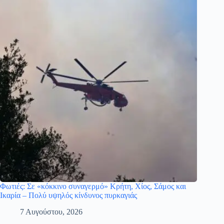
Φωτιές: Σε «κόκκινο συναγερμό» Κρήτη, Χίος, Σάμος και
Ικαρία – Πολύ υψηλός κίνδυνος πυρκαγιάς
7 Αυγούστου, 2026