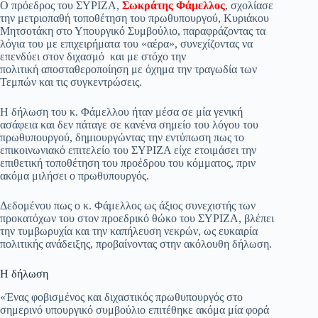
ok
A
a
ge
α
Ο πρόεδρος του ΣΥΡΙΖΑ,
Σωκράτης Φάμελλος
, σχολίασε
την μετριοπαθή τοποθέτηση του πρωθυπουργού, Κυριάκου
pp
m
στ
Μητσοτάκη στο Υπουργικό Συμβούλιο, παραφράζοντας τα
λόγια του με επιχειρήματα του «αέρα», συνεχίζοντας να
εί
επενδύει στον διχασμό και με στόχο την
πολιτική αποσταθεροποίηση με όχημα την τραγωδία των
τε
Τεμπών και τις συγκεντρώσεις.
Η δήλωση του κ. Φάμελλου ήταν μέσα σε μία γενική
ασάφεια και δεν πάταγε σε κανένα σημείο του λόγου του
πρωθυπουργού, δημιουργώντας την εντύπωση πως το
επικοινωνιακό επιτελείο του ΣΥΡΙΖΑ είχε ετοιμάσει την
επιθετική τοποθέτηση του προέδρου του κόμματος, πριν
ακόμα μιλήσει ο πρωθυπουργός.
Δεδομένου πως ο κ. Φάμελλος ως άξιος συνεχιστής των
προκατόχων του στον προεδρικό θώκο του ΣΥΡΙΖΑ, βλέπει
την τυμβωρυχία και την καπήλευση νεκρών, ως ευκαιρία
πολιτικής ανάδειξης, προβαίνοντας στην ακόλουθη δήλωση.
Η δήλωση
«Ένας φοβισμένος και διχαστικός πρωθυπουργός στο
σημερινό υπουργικό συμβούλιο επιτέθηκε ακόμα μία φορά