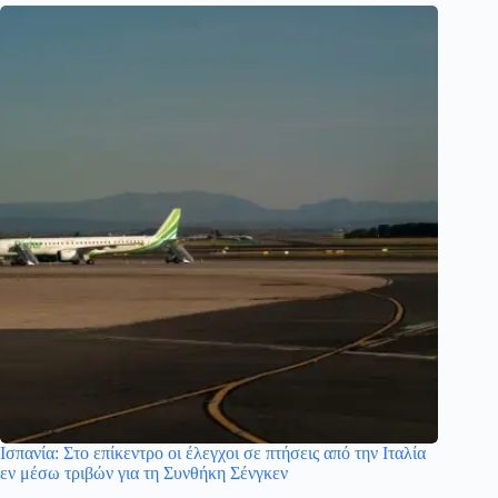
Ισπανία: Στο επίκεντρο οι έλεγχοι σε πτήσεις από την Ιταλία
εν μέσω τριβών για τη Συνθήκη Σένγκεν