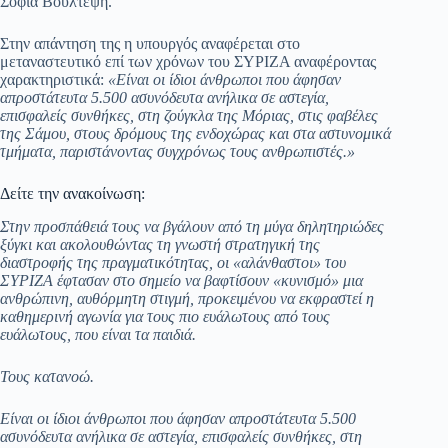
Σοφία Βούλτεψη.
pp
m
στ
Στην απάντηση της η υπουργός αναφέρεται στο
εί
μεταναστευτικό επί των χρόνων του ΣΥΡΙΖΑ αναφέροντας
χαρακτηριστικά:
«Είναι οι ίδιοι άνθρωποι που άφησαν
τε
απροστάτευτα 5.500 ασυνόδευτα ανήλικα σε αστεγία,
επισφαλείς συνθήκες, στη ζούγκλα της Μόριας, στις φαβέλες
της Σάμου, στους δρόμους της ενδοχώρας και στα αστυνομικά
τμήματα, παριστάνοντας συγχρόνως τους ανθρωπιστές.»
Δείτε την ανακοίνωση:
Στην προσπάθειά τους να βγάλουν από τη μύγα δηλητηριώδες
ξύγκι και ακολουθώντας τη γνωστή στρατηγική της
διαστροφής της πραγματικότητας, οι «αλάνθαστοι» του
ΣΥΡΙΖΑ έφτασαν στο σημείο να βαφτίσουν «κυνισμό» μια
ανθρώπινη, αυθόρμητη στιγμή, προκειμένου να εκφραστεί η
καθημερινή αγωνία για τους πιο ευάλωτους από τους
ευάλωτους, που είναι τα παιδιά.
Τους κατανοώ.
Είναι οι ίδιοι άνθρωποι που άφησαν απροστάτευτα 5.500
ασυνόδευτα ανήλικα σε αστεγία, επισφαλείς συνθήκες, στη