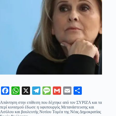
Fa
W
X
Te
M
G
E
Μ
ce
ha
le
es
m
m
οι
Απάντηση στην επίθεση που δέχτηκε από τον ΣΥΡΙΖΑ και τα
bo
ts
gr
sa
ail
ail
ρ
περί κυνισμού έδωσε η υφυπουργός Μετανάστευσης και
Ασύλου και βουλευτής Νοτίου Τομέα της Νέας Δημοκρατίας
ok
A
a
ge
α