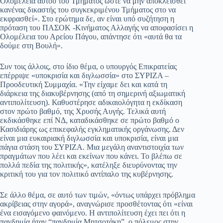
Ολομέλεια αυτού του Τμήματος ώστε να μην αποκλεισθεί
κανένας δικαστής του συγκεκριμένου Τμήματος στο να
εκφρασθεί». Στο ερώτημα δε, αν είναι υπό συζήτηση η
πρόταση του ΠΑΣΟΚ -Κινήματος Αλλαγής να αποφασίσει η
Ολομέλεια του Αρείου Πάγου, απάντησε ότι «αυτά θα τα
δούμε στη Βουλή».
Συν τοις άλλοις, στο ίδιο θέμα, ο υπουργός Επικρατείας
επέρριψε «υποκρισία και διγλωσσία» στο ΣΥΡΙΖΑ –
Προοδευτική Συμμαχία. «Την είχαμε δει και κατά τη
διάρκεια της διακυβέρνησης (από τη σημερινή αξιωματική
αντιπολίτευση). Καθυστέρησε αδικαιολόγητα η εκδίκαση
στον πρώτο βαθμό, της Χρυσής Αυγής. Τελικά αυτή
εκδικάσθηκε επί ΝΔ, καταδικάσθηκε σε πρώτο βαθμό ο
Κασιδιάρης ως επικεφαλής εγκληματικής οργάνωσης. Δεν
είναι μια ευκαιριακή διγλωσσία και υποκρισία, είναι μια
πάγια στάση του ΣΥΡΙΖΑ. Μια μεγάλη αναντιστοιχία των
πραγμάτων που λέει και εκείνων που κάνει. Το βλέπω σε
πολλά πεδία της πολιτικής», κατέληξε διευρύνοντας την
κριτική του για τον πολιτικό αντίπαλο της κυβέρνησης.
Σε άλλο θέμα, σε αυτό των τιμών, «όντως υπάρχει πρόβλημα
ακρίβειας στην αγορά», αναγνώρισε προσθέτοντας ότι «είναι
ένα εισαγόμενο φαινόμενο. Η αντιπολίτευση έχει πει ότι η
πανδημία ήταν “πανδημία Μητσοτάκη”, ο πόλεμος στην