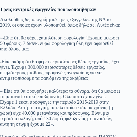
Τρεις κεντρικές εξαγγελίες που υλοποιήθηκαν
Ακολούθως δε, υπογράμμισε τρεις εξαγγελίες της ΝΔ το
2019, οι οποίες έχουν υλοποιηθεί, όπως δήλωσε. Αυτές είναι:
«-Είπε ότι θα φέρει χαμηλότερη φορολογία. Έχουμε μειώσει
50 φόρους, 7 δισεκ. ευρώ φορολογική ύλη έχει αφαιρεθεί
από όλους μας.
-Είπε ακόμη ότι θα φέρει περισσότερες θέσεις εργασίας, έχει
γίνει. Έχουμε 300.000 περισσότερες θέσεις εργασίας,
υψηλότερους μισθούς, προφανώς αναγκαίους για να
αντιμετωπίσουμε τα φαινόμενα της ακρίβειας
– Είπε ότι θα φρουρήσει καλύτερα τα σύνορα, ότι θα μειώσει
τη μεταναστευτική επιβάρυνση. Όλα αυτά έχουν γίνει.
Είχαμε 1 εκατ. πρόσφυγες την περίοδο 2015-2019 στην
Ελλάδα. Αυτή τη στιγμή, τα τελευταία τέσσερα χρόνια, (η
χώρα) είχε 40.000 μετανάστες και πρόσφυγες. Είναι μια
τεράστια αλλαγή, από 130 δομές φιλοξενίας μεταναστών,
αυτή τη στιγμή έχουμε 22».
Η συνέντευξη έκλεισε με μία πρόσκληση προς το ΠΑΣΟΚ –