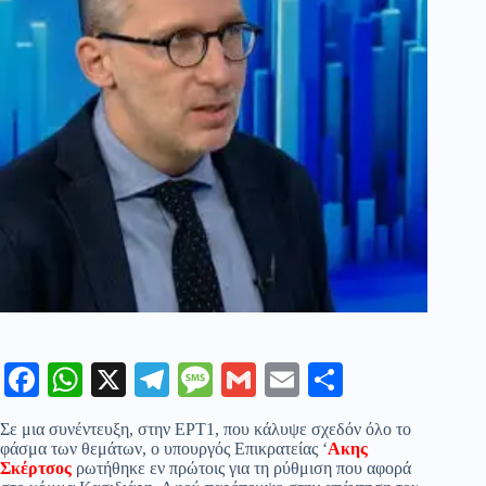
Fa
W
X
Te
M
G
E
Μ
ce
ha
le
es
m
m
οι
Σε μια συνέντευξη, στην ΕΡΤ1, που κάλυψε σχεδόν όλο το
bo
ts
gr
sa
ail
ail
ρ
φάσμα των θεμάτων, ο υπουργός Επικρατείας ‘
Ακης
Σκέρτσος
ρωτήθηκε εν πρώτοις για τη ρύθμιση που αφορά
ok
A
a
ge
α