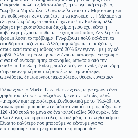
Ουκρανία “πολέμος Μητσοτάκη”, η ενεργειακή ακρίβεια,
“ακρίβεια Μητσοτάκη”. Όλα οφείλονται στον Μητσοτάκη και
την κυβέρνηση, δεν είναι έτσι, τι να κάνουμε […] Μιλάμε για
εξωγενείς κρίσεις, οι οποίες έρχονται στην Ελλάδα, αλλά
χάρη στην προσπάθεια και διαχείριση που έχει κάνει η
κυβέρνηση, έχουμε ορθώσει τείχος προστασίας. Δεν λέμε ότι
έχουμε λύσει το πρόβλημα. Γνωρίζουμε πολύ καλά ότι τα
εισοδήματα πιέζονται». Αλλά, συμπλήρωσε, οι αυξήσεις
στους κατώτατους μισθούς κατά 20% δεν έγιναν «με μαγικό
ραβδί. Αλλά εν μέσω κρίσεων έχουμε καταφέρει να έχουμε
δυναμική ανάκαμψη της οικονομίας, διπλάσια από την
υπόλοιπη Ευρώπη. Επίσης αυτό δεν έγινε τυχαία, έγινε χάρη
στην οικονομική πολιτική που έφερε περισσότερες
επενδύσεις, δημιούργησε περισσότερες θέσεις εργασίας».
Ειδικώς για το Market Pass, είπε πως έως τώρα έχουν κάνει
χρήση του μέτρου τουλάχιστον 3,5 εκατ. πολιτών, αλλά
«μπορούν και περισσότεροι. Συνδυαστικά με το “Καλάθι του
νοικοκυριού” μπορούν να δώσουν ανακούφιση της τάξης των
120 -130 ευρώ το μήνα σε ένα καλάθι αξίας 500 ευρώ». Με
άλλα λόγια, «απορροφά όλες τις αυξήσεις του πληθωρισμού.
Είναι το καλύτερο που μπορούμε να κάνουμε για να
διατηρήσουμε και τη δημοσιονομική ισορροπία».