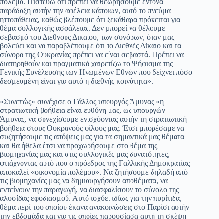
πόλεμο. Πιστεύω ότι πρέπει να θεωρήσουμε έντονα
παράδοξη αυτήν την αφέλεια κάποιων, αυτό το πνεύμα
ηττοπάθειας, καθώς βλέπουμε ότι ξεκάθαρα πρόκειται για
θέμα συλλογικής ασφάλειας. Δεν μπορεί να θέλουμε
σεβασμό του Διεθνούς Δικαίου, των συνόρων, όταν μας
βολεύει και να παραβλέπουμε ότι το Διεθνές Δίκαιο και τα
σύνορα της Ουκρανίας πρέπει να είναι σεβαστά. Πρέπει να
διατηρηθούν και πραγματικά χαιρετίζω το Ψήφισμα της
Γενικής Συνέλευσης των Ηνωμένων Εθνών που δείχνει πόσο
δεσμευμένη είναι για αυτό η διεθνής κοινότητα».
«Συνεπώς» συνέχισε ο Γάλλος υπουργός Άμυνας «η
στρατιωτική βοήθεια είναι ευθύνη μας, ως υπουργών
Άμυνας, να συνεχίσουμε ενισχύοντας αυτήν τη στρατιωτική
βοήθεια στους Ουκρανούς φίλους μας. Έτσι μπορέσαμε να
συζητήσουμε τις απόψεις μας για τα σημαντικά μας θέματα
και θα ήθελα έτσι να προχωρήσουμε στο θέμα της
βιομηχανίας μας και στις συλλογικές μας δυνατότητες,
φτιάχνοντας αυτό που ο πρόεδρος της Γαλλικής Δημοκρατίας
αποκαλεί «οικονομία πολέμου». Να ζητήσουμε δηλαδή από
τις βιομηχανίες μας να δημιουργήσουν αποθέματα, να
εντείνουν την παραγωγή, να διασφαλίσουν το σύνολο της
αλυσίδας εφοδιασμού. Αυτό ισχύει ιδίως για την πυρίτιδα,
θέμα περί του οποίου έκανα ανακοινώσεις στο Παρίσι αυτήν
την εβδομάδα και για τις οποίες παρουσίασα αυτή τη σκέψη