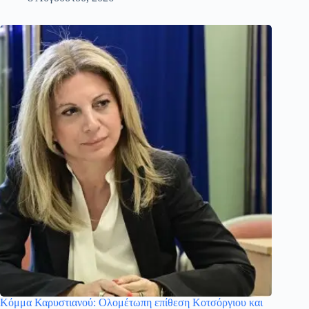
Κόμμα Καρυστιανού: Ολομέτωπη επίθεση Κοτσόργιου και