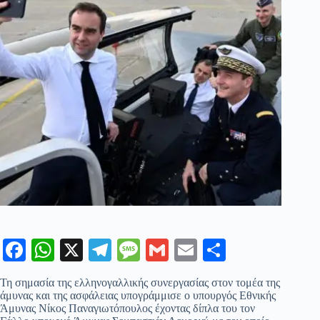
Fa
W
X
Te
M
G
E
Μ
ce
ha
le
es
m
m
οι
Τη σημασία της ελληνογαλλικής συνεργασίας στον τομέα της
bo
ts
gr
sa
ail
ail
ρ
άμυνας και της ασφάλειας υπογράμμισε ο υπουργός Εθνικής
Άμυνας Νίκος Παναγιωτόπουλος έχοντας δίπλα του τον
ok
A
a
ge
α