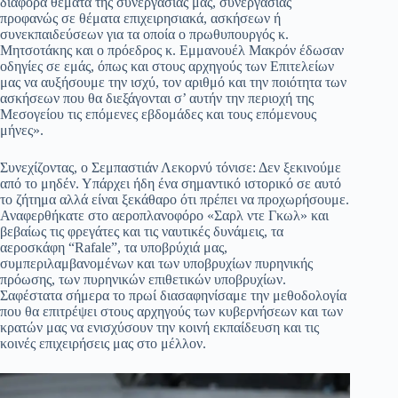
διάφορα θέματα της συνεργασίας μας, συνεργασίας
προφανώς σε θέματα επιχειρησιακά, ασκήσεων ή
συνεκπαιδεύσεων για τα οποία ο πρωθυπουργός κ.
Μητσοτάκης και ο πρόεδρος κ. Εμμανουέλ Μακρόν έδωσαν
οδηγίες σε εμάς, όπως και στους αρχηγούς των Επιτελείων
μας να αυξήσουμε την ισχύ, τον αριθμό και την ποιότητα των
ασκήσεων που θα διεξάγονται σ’ αυτήν την περιοχή της
Μεσογείου τις επόμενες εβδομάδες και τους επόμενους
μήνες».
Συνεχίζοντας, ο Σεμπαστιάν Λεκορνύ τόνισε: Δεν ξεκινούμε
από το μηδέν. Υπάρχει ήδη ένα σημαντικό ιστορικό σε αυτό
το ζήτημα αλλά είναι ξεκάθαρο ότι πρέπει να προχωρήσουμε.
Αναφερθήκατε στο αεροπλανοφόρο «Σαρλ ντε Γκωλ» και
βεβαίως τις φρεγάτες και τις ναυτικές δυνάμεις, τα
αεροσκάφη “Rafale”, τα υποβρύχιά μας,
συμπεριλαμβανομένων και των υποβρυχίων πυρηνικής
πρόωσης, των πυρηνικών επιθετικών υποβρυχίων.
Σαφέστατα σήμερα το πρωί διασαφηνίσαμε την μεθοδολογία
που θα επιτρέψει στους αρχηγούς των κυβερνήσεων και των
κρατών μας να ενισχύσουν την κοινή εκπαίδευση και τις
κοινές επιχειρήσεις μας στο μέλλον.