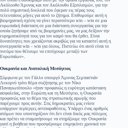
Ακόλουθο Άμυνας και τον Ακόλουθο Εξοπλισμών, για την
πολύ σημαντική δουλειά που έφεραν εις πέρας τους
τελευταίους μήνες για αυτό το ζήτημα. Επιθυμούμε αυτή η
βιομηχανική σχέση να γίνει περισσότερο win – win σε μια
ευρωπαϊκή διάσταση σε μια διάσταση συνεργασίας για την
οποία ζητήσαμε από τις βιομηχανίες μας, να μας δείξουν την
ευρηματικότητά τους για τον καιρό που θα έρθει. Είναι
δυνατότητες που χρειάζονται ακριβώς για να καταστεί αυτή η
συνεργασία win – win για όλους. Πιστεύω ότι αυτό είναι το
πνεύμα που θέλουμε να επιτύχουμε μεταξύ των
Ευρωπαίων».
Ουκρανία και Ανατολική Μεσόγειος
Σύμφωνα με τον Γάλλο υπουργό Άμυνας Σεμπαστιάν
Λεκορνύ τρίτο θέμα συζήτησης με τον Νίκο
Παναγιωτόπουλο «ήταν προφανώς η ευρύτερη κατάσταση
ασφαλείας, στην Ευρώπη και τη Μεσόγειο, η Ουκρανία
προφανώς και το θέμα της στρατιωτικής αρωγής που
παρέχουμε προς αυτήν. Στις δημοκρατίες μας ενίοτε
υπάρχουν περίεργες αντιπαραθέσεις. Υπάρχει ένας αριθμός
ατόμων που υποστηρίζουν ότι δεν είναι δικός μας πόλεμος
και πρέπει να σταματήσουμε να στηρίζουμε την Ουκρανία
γιατί η βοήθεια που προσφέρουμε επιμηκύνει χρονικά τον