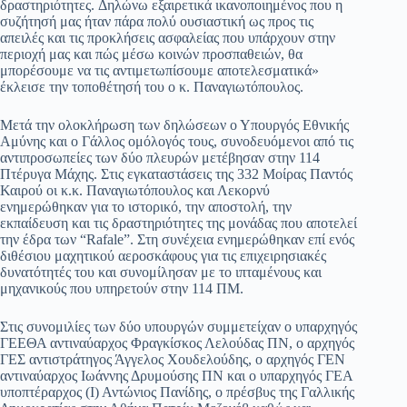
δραστηριότητες. Δηλώνω εξαιρετικά ικανοποιημένος που η
συζήτησή μας ήταν πάρα πολύ ουσιαστική ως προς τις
απειλές και τις προκλήσεις ασφαλείας που υπάρχουν στην
περιοχή μας και πώς μέσω κοινών προσπαθειών, θα
μπορέσουμε να τις αντιμετωπίσουμε αποτελεσματικά»
έκλεισε την τοποθέτησή του ο κ. Παναγιωτόπουλος.
Μετά την ολοκλήρωση των δηλώσεων ο Υπουργός Εθνικής
Αμύνης και ο Γάλλος ομόλογός τους, συνοδευόμενοι από τις
αντιπροσωπείες των δύο πλευρών μετέβησαν στην 114
Πτέρυγα Μάχης. Στις εγκαταστάσεις της 332 Μοίρας Παντός
Καιρού οι κ.κ. Παναγιωτόπουλος και Λεκορνύ
ενημερώθηκαν για το ιστορικό, την αποστολή, την
εκπαίδευση και τις δραστηριότητες της μονάδας που αποτελεί
την έδρα των “Rafale”. Στη συνέχεια ενημερώθηκαν επί ενός
διθέσιου μαχητικού αεροσκάφους για τις επιχειρησιακές
δυνατότητές του και συνομίλησαν με το ιπταμένους και
μηχανικούς που υπηρετούν στην 114 ΠΜ.
Στις συνομιλίες των δύο υπουργών συμμετείχαν ο υπαρχηγός
ΓΕΕΘΑ αντιναύαρχος Φραγκίσκος Λελούδας ΠΝ, ο αρχηγός
ΓΕΣ αντιστράτηγος Άγγελος Χουδελούδης, ο αρχηγός ΓΕΝ
αντιναύαρχος Ιωάννης Δρυμούσης ΠΝ και ο υπαρχηγός ΓΕΑ
υποπτέραρχος (Ι) Αντώνιος Πανίδης, ο πρέσβυς της Γαλλικής