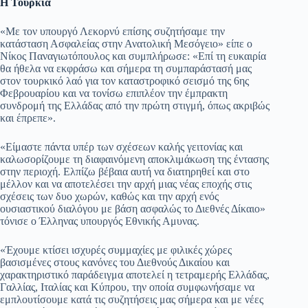
Η Τουρκία
«Με τον υπουργό Λεκορνύ επίσης συζητήσαμε την
κατάσταση Ασφαλείας στην Ανατολική Μεσόγειο» είπε ο
Νίκος Παναγιωτόπουλος και συμπλήρωσε: «Επί τη ευκαιρία
θα ήθελα να εκφράσω και σήμερα τη συμπαράστασή μας
στον τουρκικό λαό για τον καταστροφικό σεισμό της 6ης
Φεβρουαρίου και να τονίσω επιπλέον την έμπρακτη
συνδρομή της Ελλάδας από την πρώτη στιγμή, όπως ακριβώς
και έπρεπε».
«Είμαστε πάντα υπέρ των σχέσεων καλής γειτονίας και
καλωσορίζουμε τη διαφαινόμενη αποκλιμάκωση της έντασης
στην περιοχή. Ελπίζω βέβαια αυτή να διατηρηθεί και στο
μέλλον και να αποτελέσει την αρχή μιας νέας εποχής στις
σχέσεις των δυο χωρών, καθώς και την αρχή ενός
ουσιαστικού διαλόγου με βάση ασφαλώς το Διεθνές Δίκαιο»
τόνισε ο Έλληνας υπουργός Εθνικής Αμυνας.
«Έχουμε κτίσει ισχυρές συμμαχίες με φιλικές χώρες
βασισμένες στους κανόνες του Διεθνούς Δικαίου και
χαρακτηριστικό παράδειγμα αποτελεί η τετραμερής Ελλάδας,
Γαλλίας, Ιταλίας και Κύπρου, την οποία συμφωνήσαμε να
εμπλουτίσουμε κατά τις συζητήσεις μας σήμερα και με νέες