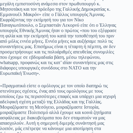
μεγάλη εμπιστοσύνη ανάμεσα στον πρωθυπουργό κ.
Μητσοτάκη και τον πρόεδρο της Γαλλικής Δημοκρατίας κ.
Εμμανουέλ Μακρόν» είπε ο Γάλλος υπουργός Άμυνας.
Εκφράζοντας την εκτίμησή του για τον Νίκο
Παναγιωτόπουλο, ο Σεμπαστιάν Λεκορνύ είπε ότι ο Έλληνας
υπουργός Εθνικής Άμυνας ήταν ο πρώτος «που του εξέφρασε
τη φιλία και την εκτίμησή του κατά την τοποθέτησή του πριν
από μόλις εννέα μήνες. Εννέα μήνες και αυξήσαμε πολύ τις
συναντήσεις μας. Επισήμως είναι η τέταρτη ή πέμπτη, αν δεν
προσμετρήσουμε και τις πολυάριθμές απευθείας συνομιλίες
που έχουμε σε εβδομαδιαία βάση, μέσω τηλεφώνου,
whatsapp, προφανώς και τις κατ’ ιδίαν συναντήσεις μας στις
διάφορες υπουργικές συνόδους στο ΝΑΤΟ και την
Ευρωπαϊκή Ένωση».
«Πραγματικά είστε ο ομόλογος με τον οποίο διατηρώ τις
στενότερες σχέσεις, ένας από τους ομολόγους με τους
οποίους έχω τις περισσότερες επαφές και υπάρχει μια ισχυρή
αδελφική σχέση μεταξύ της Ελλάδας και της Γαλλίας.
Μοιραζόμαστε τη Μεσόγειο, μοιραζόμαστε Ιστορία,
μοιραζόμαστε Πολιτισμό αλλά έχουμε και κοινά ζητήματα
ασφάλειας με διακυβεύματα που δεν σταματούν να μας
απασχολούν. Αυτή η σημερινή διμερής συνάντησή μας
λοιπόν, μάς επέτρεψε να κάνουμε μια αποτίμηση στα