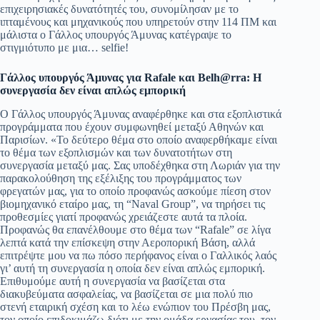
επιχειρησιακές δυνατότητές του, συνομίλησαν με το
ιπταμένους και μηχανικούς που υπηρετούν στην 114 ΠΜ και
μάλιστα ο Γάλλος υπουργός Άμυνας κατέγραψε το
στιγμιότυπο με μια… selfie!
Γάλλος υπουργός Άμυνας για Rafale και Belh@rra: Η
συνεργασία δεν είναι απλώς εμπορική
Ο Γάλλος υπουργός Άμυνας αναφέρθηκε και στα εξοπλιστικά
προγράμματα που έχουν συμφωνηθεί μεταξύ Αθηνών και
Παρισίων. «Το δεύτερο θέμα στο οποίο αναφερθήκαμε είναι
το θέμα των εξοπλισμών και των δυνατοτήτων στη
συνεργασία μεταξύ μας. Σας υποδέχθηκα στη Λωριάν για την
παρακολούθηση της εξέλιξης του προγράμματος των
φρεγατών μας, για το οποίο προφανώς ασκούμε πίεση στον
βιομηχανικό εταίρο μας, τη “Naval Group”, να τηρήσει τις
προθεσμίες γιατί προφανώς χρειάζεστε αυτά τα πλοία.
Προφανώς θα επανέλθουμε στο θέμα των “Rafale” σε λίγα
λεπτά κατά την επίσκεψη στην Αεροπορική Βάση, αλλά
επιτρέψτε μου να πω πόσο περήφανος είναι ο Γαλλικός λαός
γι’ αυτή τη συνεργασία η οποία δεν είναι απλώς εμπορική.
Επιθυμούμε αυτή η συνεργασία να βασίζεται στα
διακυβεύματα ασφαλείας, να βασίζεται σε μια πολύ πιο
στενή εταιρική σχέση και το λέω ενώπιον του Πρέσβη μας,
τον οποίο επιδοκιμάζω διότι με την ομάδα εργασίας του, τον