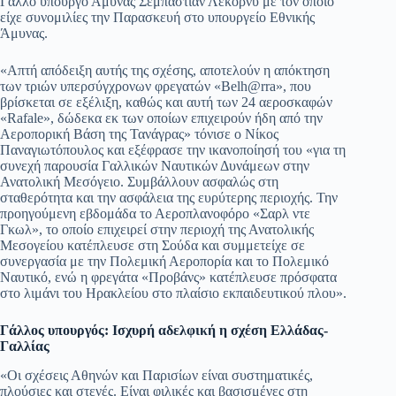
Γάλλο υπουργό Άμυνας Σεμπαστιάν Λεκορνύ με τον οποίο
είχε συνομιλίες την Παρασκευή στο υπουργείο Εθνικής
pp
m
στ
Άμυνας.
εί
«Απτή απόδειξη αυτής της σχέσης, αποτελούν η απόκτηση
τε
των τριών υπερσύγχρονων φρεγατών «Belh@rra», που
βρίσκεται σε εξέλιξη, καθώς και αυτή των 24 αεροσκαφών
«Rafale», δώδεκα εκ των οποίων επιχειρούν ήδη από την
Αεροπορική Βάση της Τανάγρας» τόνισε ο Νίκος
Παναγιωτόπουλος και εξέφρασε την ικανοποίησή του «για τη
συνεχή παρουσία Γαλλικών Ναυτικών Δυνάμεων στην
Ανατολική Μεσόγειο. Συμβάλλουν ασφαλώς στη
σταθερότητα και την ασφάλεια της ευρύτερης περιοχής. Την
προηγούμενη εβδομάδα το Αεροπλανοφόρο «Σαρλ ντε
Γκωλ», το οποίο επιχειρεί στην περιοχή της Ανατολικής
Μεσογείου κατέπλευσε στη Σούδα και συμμετείχε σε
συνεργασία με την Πολεμική Αεροπορία και το Πολεμικό
Ναυτικό, ενώ η φρεγάτα «Προβάνς» κατέπλευσε πρόσφατα
στο λιμάνι του Ηρακλείου στο πλαίσιο εκπαιδευτικού πλου».
Γάλλος υπουργός: Ισχυρή αδελφική η σχέση Ελλάδας-
Γαλλίας
«Οι σχέσεις Αθηνών και Παρισίων είναι συστηματικές,
πλούσιες και στενές. Είναι φιλικές και βασισμένες στη