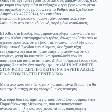
Όπως ήδη έχει γίνει γνωστό, οι αιτήσεις μπήκαν στο Αρχείο,
με κύριο επιχείρημα ότι οι επίμαχοι χώροι βρίσκονται μέσα
σε αρχαιολογικούς χώρους, ενώ το Ρυθμιστικό Σχέδιο των
Αθηνών (Ν.4277/2014), δεν επιτρέπει
επαναδραστηριοποίηση ανενεργών, ουσιαστικά, νέων
λατομείων στο ιστορικό βουνό, παρά μόνο αναπλάσεις.
Β) Χθες στη Βουλή, όπως προαναφέρθηκε, αναγνωρίστηκε
με τον πλέον κατηγορηματικό τρόπο, όπως προκύπτει από τα
σχετικά πρακτικά, ότι με βάση τις εν λόγω προβλέψεις του
Ρυθμιστικού Σχεδίου των Αθηνών, δεν έχουν τύχη
ενδεχόμενα σχετικά αιτήματα επιχειρηματιών και ότι σε
επόμενη φάση θα κατατεθεί και τροπολογία που θα
αποτρέπει και αυτά τα αιτήματα. Δηλαδή σήμερα έχουμε από
μεριάς Πολιτείας ένα σαφές μήνυμα: «ΜΗΝ ΜΠΑΙΝΕΤΕ
ΣΤΟΝ ΚΟΠΟ, ΔΕΝ ΠΡΟΚΕΙΤΑΙ ΝΑ ΠΑΡΕΤΕ ΑΔΕΙΕΣ
ΓΙΑ ΛΑΤΟΜΕΙΑ ΣΤΟ ΠΕΝΤΕΛΙΚΟ».
Μετά από αυτά και η 5η σχετική αίτηση, είναι βέβαιο, ότι θα
έχει την ίδια τύχη με τις προηγούμενες τέσσερις.
Και τώρα δυο ερωτήματα για τους συναδέλφους ορισμένων
Παρατάξεων της Μειοψηφίας, που συνυπογράφουν
ανακοίνωση – λίβελο, που χωρίς να τους απασχολεί η