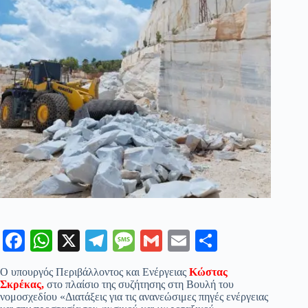
Fa
W
X
Te
M
G
E
Μ
ce
ha
le
es
m
m
οι
Ο υπουργός Περιβάλλοντος και Ενέργειας
Κώστας
bo
ts
gr
sa
ail
ail
ρ
Σκρέκας,
στο πλαίσιο της συζήτησης στη Βουλή του
νομοσχεδίου «Διατάξεις για τις ανανεώσιμες πηγές ενέργειας
ok
A
a
ge
α