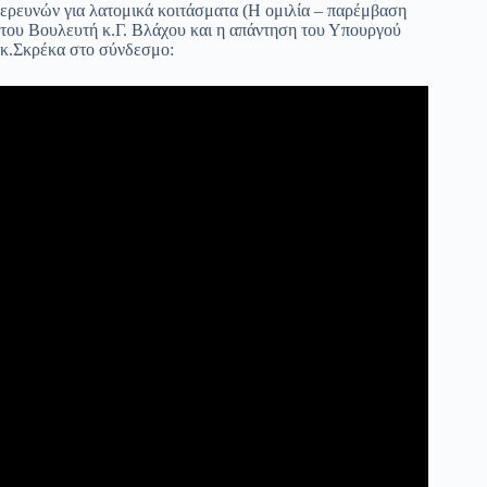
ερευνών για λατομικά κοιτάσματα (Η ομιλία – παρέμβαση
του Βουλευτή κ.Γ. Βλάχου και η απάντηση του Υπουργού
κ.Σκρέκα στο σύνδεσμο: