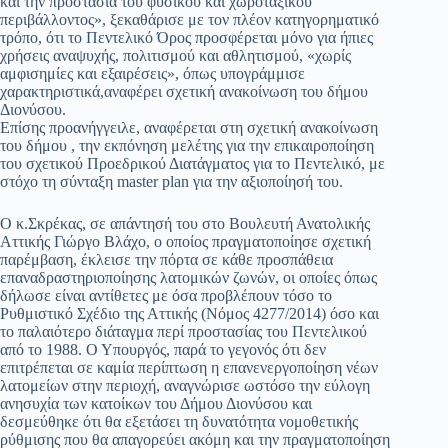
και την προστασία του φυσικού και χωροταξικού
περιβάλλοντος», ξεκαθάρισε με τον πλέον κατηγορηματικό
pp
m
στ
τρόπο, ότι το Πεντελικό Όρος προσφέρεται μόνο για ήπιες
εί
χρήσεις αναψυχής, πολιτισμού και αθλητισμού, «χωρίς
αμφισημίες και εξαιρέσεις», όπως υπογράμμισε
τε
χαρακτηριστικά,αναφέρει σχετική ανακοίνωση του δήμου
Διονύσου.
Επίσης προανήγγειλε, αναφέρεται στη σχετική ανακοίνωση
του δήμου , την εκπόνηση μελέτης για την επικαιροποίηση
του σχετικού Προεδρικού Διατάγματος για το Πεντελικό, με
στόχο τη σύνταξη master plan για την αξιοποίησή του.
Ο κ.Σκρέκας, σε απάντησή του στο Βουλευτή Ανατολικής
Αττικής Γιώργο Βλάχο, ο οποίος πραγματοποίησε σχετική
παρέμβαση, έκλεισε την πόρτα σε κάθε προσπάθεια
επαναδραστηριοποίησης λατομικών ζωνών, οι οποίες όπως
δήλωσε είναι αντίθετες με όσα προβλέπουν τόσο το
Ρυθμιστικό Σχέδιο της Αττικής (Νόμος 4277/2014) όσο και
το παλαιότερο διάταγμα περί προστασίας του Πεντελικού
από το 1988. Ο Υπουργός, παρά το γεγονός ότι δεν
επιτρέπεται σε καμία περίπτωση η επανενεργοποίηση νέων
λατομείων στην περιοχή, αναγνώρισε ωστόσο την εύλογη
ανησυχία των κατοίκων του Δήμου Διονύσου και
δεσμεύθηκε ότι θα εξετάσει τη δυνατότητα νομοθετικής
ρύθμισης που θα απαγορεύει ακόμη και την πραγματοποίηση