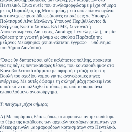
Πεντελικό. Είναι αυτές που συνδιαμορφώσαμε μέχρι σήμερα
με τις Παρατάξεις της Μειοψηφίας, μετά από επίπονο αγώνα
και συνεχείς προσπάθειες (κοινές επισκέψεις σε Υπουργό
Πολιτισμού Λίνα Μενδώνη, Υπουργό Περιβάλλοντος &
Ενέργειας Κώστα Σκρέκα, ΕΑΓΜΕ, Συντονιστή
Αποκεντρωμένης Διοίκησης, Δασάρχη Πεντέλης κλπ), με μία
εξαίρεση: τη γνωστή μόνιμα ως απούσα Παράταξη της
μείζονος Μειοψηφίας (επισυνάπτεται έγγραφο – υπόμνημα
του Δήμου Διονύσου).
‘Όπως θα διαπιστώσει κάθε καλόπιστος πολίτης, πρόκειται
για τις πάγιες πεντακάθαρες θέσεις, που κοινοποιήθηκαν στα
Κοινοβουλευτικά κόμματα με αφορμή τη συζήτηση στη
Βουλή του σχεδίου νόμου για τις ανανεώσιμες πηγές
ενέργειας. Με αυτές δώσαμε τη σκληρή μάχη προκειμένου
οριστικά να απαλλαχθεί ο τόπος μας από το παραπάνω
επαπειλούμενο ανοσιούργημα.
Τι πετύχαμε μέχρι σήμερα;
Α) Με παρόμοιες θέσεις όπως οι παραπάνω αντιμετωπίστηκε
το θέμα της κατάθεσης των αρχικών τεσσάρων αιτημάτων για
άδειες ερευνών μαρμαροφόρων κοιτασμάτων στο Πεντελικό.