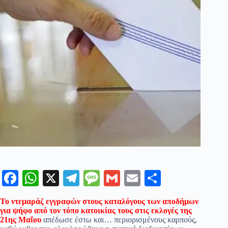
Fa
W
X
Te
M
G
E
Μ
ce
ha
le
es
m
m
οι
Το ντεμαράζ εγγραφών στους καταλόγους των αποδήμων
bo
ts
gr
sa
ail
ail
ρ
για ψήφο από τον τόπο κατοικίας τους στις εκλογές της
21ης Μαΐου
απέδωσε έστω και… περιορισμένους καρπούς,
ok
A
a
ge
α