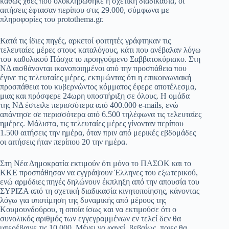
καθώς χθες που ολοκληρώθηκε η σχετική διαδικασία, οι
αιτήσεις έφτασαν περίπου στις 29.000, σύμφωνα με
pp
m
στ
πληροφορίες του protothema.gr.
εί
Κατά τις ίδιες πηγές, αρκετοί φοιτητές γράφτηκαν τις
τε
τελευταίες μέρες στους καταλόγους, κάτι που ανέβαλαν λόγω
του καθολικού Πάσχα το προηγούμενο Σαββατοκύριακο. Στη
ΝΔ αισθάνονται ικανοποιημένοι από την προσπάθεια που
έγινε τις τελευταίες μέρες, εκτιμώντας ότι η επικοινωνιακή
προσπάθεια του κυβερνώντος κόμματος έφερε αποτέλεσμα,
μιας και πρόσφερε 24ωρη υποστήριξη σε όλους. Η ομάδα
της ΝΔ έστειλε περισσότερα από 400.000 e-mails, ενώ
απάντησε σε περισσότερα από 6.500 τηλέφωνα τις τελευταίες
ημέρες. Μάλιστα, τις τελευταίες μέρες γίνονταν περίπου
1.500 αιτήσεις την ημέρα, όταν πριν από μερικές εβδομάδες
οι αιτήσεις ήταν περίπου 20 την ημέρα.
Στη Νέα Δημοκρατία εκτιμούν ότι μόνο το ΠΑΣΟΚ και το
ΚΚΕ προσπάθησαν να εγγράψουν Έλληνες του εξωτερικού,
ενώ αρμόδιες πηγές δηλώνουν έκπληξη από την απουσία του
ΣΥΡΙΖΑ από τη σχετική διαδικασία κινητοποίησης, κάνοντας
λόγω για υποτίμηση της δυναμικής από μέρους της
Κουμουνδούρου, η οποία ίσως και να εκτιμούσε ότι ο
συνολικός αριθμός των εγγεγραμμένων εν τελεί δεν θα
υπερέβαινε τις 10.000. Μένει να φανεί, βεβαίως, ποιες θα