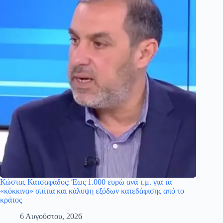
Κώστας Κατσαφάδος: Έως 1.000 ευρώ ανά τ.μ. για τα
«κόκκινα» σπίτια και κάλυψη εξόδων κατεδάφισης από το
κράτος
6 Αυγούστου, 2026