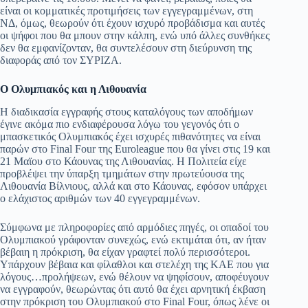
είναι οι κομματικές προτιμήσεις των εγγεγραμμένων, στη
ΝΔ, όμως, θεωρούν ότι έχουν ισχυρό προβάδισμα και αυτές
οι ψήφοι που θα μπουν στην κάλπη, ενώ υπό άλλες συνθήκες
δεν θα εμφανίζονταν, θα συντελέσουν στη διεύρυνση της
διαφοράς από τον ΣΥΡΙΖΑ.
Ο Ολυμπιακός και η Λιθουανία
Η διαδικασία εγγραφής στους καταλόγους των αποδήμων
έγινε ακόμα πιο ενδιαφέρουσα λόγω του γεγονός ότι ο
μπασκετικός Ολυμπιακός έχει ισχυρές πιθανότητες να είναι
παρών στο Final Four της Euroleague που θα γίνει στις 19 και
21 Μαϊου στο Κάουνας της Λιθουανίας. Η Πολιτεία είχε
προβλέψει την ύπαρξη τμημάτων στην πρωτεύουσα της
Λιθουανία Βίλνιους, αλλά και στο Κάουνας, εφόσον υπάρχει
ο ελάχιστος αριθμών των 40 εγγεγραμμένων.
Σύμφωνα με πληροφορίες από αρμόδιες πηγές, οι οπαδοί του
Ολυμπιακού γράφονταν συνεχώς, ενώ εκτιμάται ότι, αν ήταν
βέβαιη η πρόκριση, θα είχαν γραφτεί πολύ περισσότεροι.
Υπάρχουν βέβαια και φίλαθλοι και στελέχη της ΚΑΕ που για
λόγους…προλήψεων, ενώ θέλουν να ψηφίσουν, αποφέυγουν
να εγγραφούν, θεωρώντας ότι αυτό θα έχει αρνητική έκβαση
στην πρόκριση του Ολυμπιακού στο Final Four, όπως λένε οι