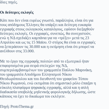
ίδιες πηγές.
Οι δεύτερες εκλογές
Κάτι που δεν είναι ευρέως γνωστό, παράλληλα, είναι ότι για
τους απόδημους Έλληνες θα υπάρξει και δεύτερη ευκαιρία
εγγραφής στους εκλογικούς καταλόγους, εφόσον διεξαχθούν
δεύτερες εκλογές. Οι εγγραφές, συνεπώς, θα συνεχιστούν,
ενώ η ΝΔ σχεδιάζει καμπάνια για να «τρέξει» μετά τις 23
Απριλίου και ως τις 15 Μαϊου. Ο στόχος θα είναι οι εγγραφές
να ξεπεράσουν τις 30.000 και η εκτίμηση είναι ότι μπορεί να
ανέλθουν στις 33.000.
Με το έργο της εγγραφής πολιτών από το εξωτερικό ήταν
επιφορτισμένα μια σειρά στελεχών της ΝΔ,
συμπεριλαμβανομένων του γραμματέα Παύλου Μαρινάκη,
του γραμματέα Αποδήμου Ελληνισμού Νίκου
Θεοδωρόπουλου και του διευθυντή του γραφείου Τύπου
Νίκου Ρωμανού, ενώ εκτιμάται ότι σημαντικό ρόλο έπαιξαν η
εύκολη πλατφόρμα ψηφιακής εγγραφής, αλλά και η απλή
διαδικασία υποβολής μηδενικής φορολογικής δήλωσης, ώστε
κάποιος να έχει το δικαίωμα του εκλέγειν.
Πηγή: ProtoThema.gr