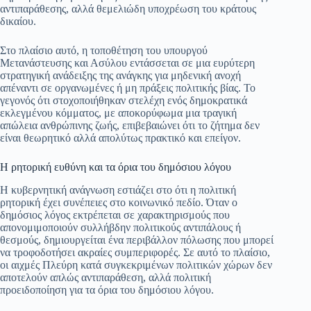
αντιπαράθεσης, αλλά θεμελιώδη υποχρέωση του κράτους
δικαίου.
Στο πλαίσιο αυτό, η τοποθέτηση του υπουργού
Μετανάστευσης και Ασύλου εντάσσεται σε μια ευρύτερη
στρατηγική ανάδειξης της ανάγκης για μηδενική ανοχή
απέναντι σε οργανωμένες ή μη πράξεις πολιτικής βίας. Το
γεγονός ότι στοχοποιήθηκαν στελέχη ενός δημοκρατικά
εκλεγμένου κόμματος, με αποκορύφωμα μια τραγική
απώλεια ανθρώπινης ζωής, επιβεβαιώνει ότι το ζήτημα δεν
είναι θεωρητικό αλλά απολύτως πρακτικό και επείγον.
Η ρητορική ευθύνη και τα όρια του δημόσιου λόγου
Η κυβερνητική ανάγνωση εστιάζει στο ότι η πολιτική
ρητορική έχει συνέπειες στο κοινωνικό πεδίο. Όταν ο
δημόσιος λόγος εκτρέπεται σε χαρακτηρισμούς που
απονομιμοποιούν συλλήβδην πολιτικούς αντιπάλους ή
θεσμούς, δημιουργείται ένα περιβάλλον πόλωσης που μπορεί
να τροφοδοτήσει ακραίες συμπεριφορές. Σε αυτό το πλαίσιο,
οι αιχμές Πλεύρη κατά συγκεκριμένων πολιτικών χώρων δεν
αποτελούν απλώς αντιπαράθεση, αλλά πολιτική
προειδοποίηση για τα όρια του δημόσιου λόγου.