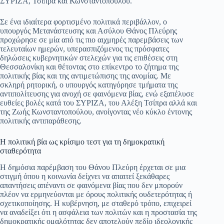
ΣΥΡΙΖΑ, Τσίπρα και Κωνσταντοπούλου.
ok
A
a
ge
α
pp
m
στ
Σε ένα ιδιαίτερα φορτισμένο πολιτικά περιβάλλον, ο
υπουργός Μετανάστευσης και Ασύλου Θάνος Πλεύρης
εί
προχώρησε σε μία από τις πιο αιχμηρές παρεμβάσεις των
τελευταίων ημερών, υπερασπιζόμενος τις πρόσφατες
τε
δηλώσεις κυβερνητικών στελεχών για τις επιθέσεις στη
Θεσσαλονίκη και θέτοντας στο επίκεντρο το ζήτημα της
πολιτικής βίας και της αντιμετώπισης της ανομίας. Με
σκληρή ρητορική, ο υπουργός κατηγόρησε τμήματα της
αντιπολίτευσης για ανοχή σε φαινόμενα βίας, ενώ εξαπέλυσε
ευθείες βολές κατά του ΣΥΡΙΖΑ, του Αλέξη Τσίπρα αλλά και
της Ζωής Κωνσταντοπούλου, ανοίγοντας νέο κύκλο έντονης
πολιτικής αντιπαράθεσης.
Η πολιτική βία ως κρίσιμο τεστ για τη δημοκρατική
σταθερότητα
Η δημόσια παρέμβαση του Θάνου Πλεύρη έρχεται σε μια
στιγμή όπου η κοινωνία δείχνει να απαιτεί ξεκάθαρες
απαντήσεις απέναντι σε φαινόμενα βίας που δεν μπορούν
πλέον να ερμηνεύονται με όρους πολιτικής ουδετερότητας ή
σχετικοποίησης. Η κυβέρνηση, με σταθερό τρόπο, επιχειρεί
να αναδείξει ότι η ασφάλεια των πολιτών και η προστασία της
δημοκρατικής ομαλότητας δεν αποτελούν πεδίο ιδεολογικής