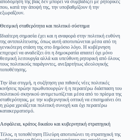
αποδόμηση της βίας δεν μπορεί να συμβαδίζει με ρητορικές
που, κατά την άποψή της, την υποβαθμίζουν ή την
εξωραΐζουν.
Θεσμική σταθερότητα και πολιτικό σύστημα
Ιδιαίτερη σημασία έχει και η αναφορά στην πολιτική ευθύνη
της αντιπολίτευσης, όπως αυτή αποτυπώνεται μέσα από τη
γενικότερη στάση της στο δημόσιο λόγο. Η κυβέρνηση
επιχειρεί να αναδείξει ότι η δημοκρατία απαιτεί όχι μόνο
θεσμική λειτουργία αλλά και υπεύθυνη ρητορική από όλους
τους πολιτικούς παράγοντες, ανεξαρτήτως ιδεολογικής
τοποθέτησης.
Την ίδια στιγμή, η συζήτηση για πιθανές νέες πολιτικές
κινήσεις πρώην πρωθυπουργών ή η περαιτέρω διάσπαση του
πολιτικού σκηνικού αντιμετωπίζεται μέσα από το πρίσμα της
σταθερότητας, με την κυβερνητική οπτική να επισημαίνει ότι
η χώρα χρειάζεται πολιτική συνοχή και όχι περαιτέρω
κατακερματισμό.
Ασφάλεια, κράτος δικαίου και κυβερνητική στρατηγική
Τέλος, η τοποθέτηση Πλεύρη αποτυπώνει τη στρατηγική της
κυβέρνησης να θέσει ως προτεραιότητα την ασφάλεια, τη