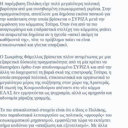
Η παρέμβαση Πολάκη είχε πολύ μεγαλύτερη πολιτική
βαρύτητα από μια συνηθισμένη εσωκομματική γκρίνια. Στην
πραγματικότητα, αποτέλεσε μια δημόσια εικόνα πανικού για
την κατάσταση στην οποία βρίσκεται ο ΣΥΡΙΖΑ μετά την
εμφάνιση του κόμματος Τσίπρα. Όταν ένα από τα πιο
αναγνωρίσιμα και επιδραστικά στελέχη του κόμματος φτάνει
να αναρωτιέται δημόσια αν η ηγεσία «ασκεί ακόμη τα
καθήκοντά της», τότε το πρόβλημα παύει να είναι
επικοινωνιακό και γίνεται υπαρξιακό.
Ο Σωκράτης Φάμελλος βρίσκεται πλέον αντιμέτωπος με μια
εξαιρετικά δύσκολη πραγματικότητα: από τη μία πρέπει να
διατηρήσει όρθιο έναν αποδυναμωμένο ΣΥΡΙΖΑ και από την
άλλη να διαχειριστεί τη βαριά σκιά της επιστροφής Τσίπρα, η
οποία απορροφά πολιτικά, επικοινωνιακά και οργανωτικά το
μεγαλύτερο μέρος της συζήτησης στον χώρο της Αριστεράς.
Η σιωπή της Κουμουνδούρου απέναντι στο νέο κόμμα
ΕΛΑΣ δεν ερμηνεύεται ως ψυχραιμία, αλλά ως αμηχανία και
αδυναμία χάραξης γραμμής.
Το πιο αποκαλυπτικό στοιχείο είναι ότι ο ίδιος ο Πολάκης,
που παραδοσιακά λειτουργούσε ως πολιτικός «φρουρός» του
εσωκομματικού μηχανισμού, εμφανίζεται τώρα να εκπέμπει
σήμα κινδύνου για «απαξίωση και εξευτελισμό». Με άλλα