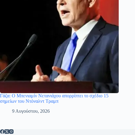
Γάζα: Ο Μπενιαμίν Νετανιάχου απορρίπτει το σχέδιο 15
σημείων του Ντόναλντ Τραμπ
9 Αυγούστου, 2026