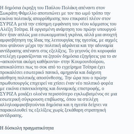
pp
m
στ
Η δημόσια έκρηξη του Παύλου Πολάκη απέναντι στον
Σωκράτη Φάμελλο αποτυπώνει με τον πιο ωμό τρόπο την
εί
εικόνα πολιτικής απορρύθμισης που επικρατεί πλέον στον
ΣΥΡΙΖΑ μετά την επίσημη εμφάνιση του νέου κόμματος του
τε
Αλέξη Τσίπρα. Η οργισμένη ανάρτηση του πρώην υπουργού
δεν ήταν απλώς μια εσωκομματική γκρίνια, αλλά μια ανοιχτή
αμφισβήτηση της ίδιας της λειτουργίας της ηγεσίας, με αιχμές
που φτάνουν μέχρι την πολιτική αδράνεια και την αδυναμία
αντίδρασης απέναντι στις εξελίξεις. Το γεγονός ότι κορυφαία
στελέχη εμφανίζονται να ζητούν δημόσια εξηγήσεις για το αν
«ασκούνται ακόμη καθήκοντα» στην Κουμουνδούρου,
αποκαλύπτει πως το σοκ από το εγχείρημα Τσίπρα έχει
προκαλέσει εσωτερικό πανικό, αμηχανία και διάχυτη
αίσθηση πολιτικής αποσύνθεσης. Την ώρα που ο πρώην
πρωθυπουργός επιχειρεί να χτίσει έναν νέο πολιτικό φορέα
με εικόνα επανεκκίνησης και δυναμικής επιστροφής, ο
ΣΥΡΙΖΑ μοιάζει ολοένα περισσότερο εγκλωβισμένος σε μια
εσωτερική σύγκρουση επιβίωσης, όπου τα στελέχη
αλληλοαμφισβητούνται δημόσια και η ηγεσία δείχνει να
παρακολουθεί τις εξελίξεις χωρίς ξεκάθαρη στρατηγική
αντίδρασης.
Η δύσκολη πραγματικότητα