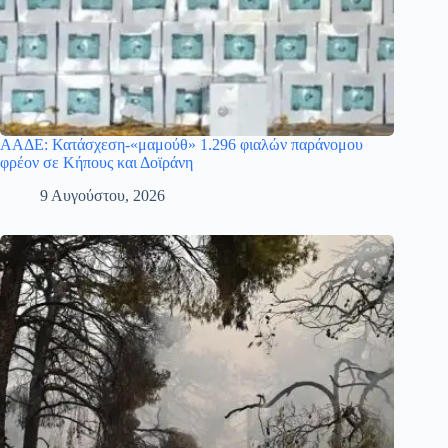
ΑΑΔΕ: Κατάσχεση-«μαμούθ» 1.296 φιαλών παράνομου
φρέον σε Κήπους και Δοϊράνη
9 Αυγούστου, 2026