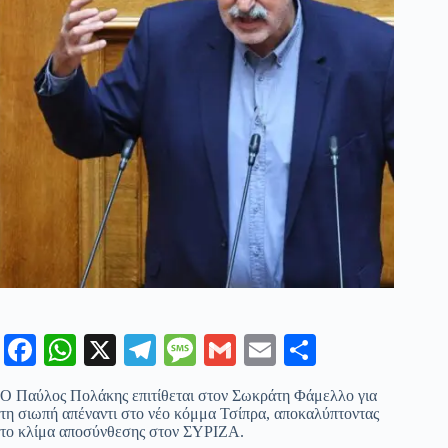
Fa
W
X
Te
M
G
E
Μ
ce
ha
le
es
m
m
οι
Ο Παύλος Πολάκης επιτίθεται στον Σωκράτη Φάμελλο για
bo
ts
gr
sa
ail
ail
ρ
τη σιωπή απέναντι στο νέο κόμμα Τσίπρα, αποκαλύπτοντας
το κλίμα αποσύνθεσης στον ΣΥΡΙΖΑ.
ok
A
a
ge
α