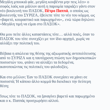
Μεγάλη μπουκιά φάε, μεγάλη κουβέντα μην πεις λέει» ο
pp
m
στ
σοφός λαός και μάλλον αυτή η παροιμία ταιριάζει γάντι στον
νέο βουλευτή του ΠΑΣΟΚ,
Πέτρο Παππά
, ο οποίος ως
εί
βουλευτής του ΣΥΡΙΖΑ, έβελεπε τότε το νέο του κόμμα, ως
«βαρετό, κουραστικό και παρωχημένο»,. ενώ τώρα δηλώνει
τε
«Μεγάλη τιμή να είμαι στο ΠΑΣΟΚ».
Θα μου πείτε άλλες καταστάσεις τότε… αλλά ποιές, όταν το
ΠΑΣΟΚ του τότε συνεχίζει με τον ίδιο αρχηγό, χωρίς να
αλλάξει την πολιτική του.
Βέβαια η απώλεια της θέσης της αξιωματικής αντιπολίτευσης
από το ΣΥΡΙΖΑ και η ταυτόχρονη πτώση των δημοσκοπικών
ποσοστών του, φτάνει να αλλάξει τα δεδομένα,
ικανοποιώντας τις πολιτικές του φιλοδοξίες.
Και στο μέλλον; Έαν το ΠΑΣΟΚ συνεχίσει να χάνει σε
ποσοστά; Ή κάποιο άλλο κομμά θα διεκδικει την δεύτερη
θέση;
Ίσως τότε το ΠΑΣΟΚ, να ξαναγίνει βαρετό και παρωχημένο
και ο κ. Παππάς προσχωρήσει αλλού.