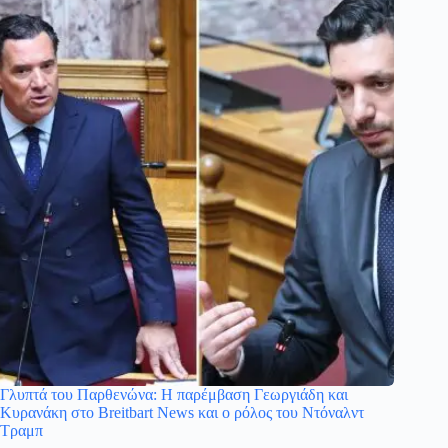
Γλυπτά του Παρθενώνα: Η παρέμβαση Γεωργιάδη και
Κυρανάκη στο Breitbart News και ο ρόλος του Ντόναλντ
Τραμπ