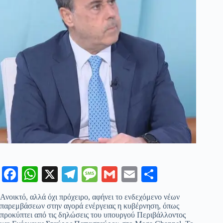
Fa
W
X
Te
M
G
E
Μ
ce
ha
le
es
m
m
οι
Ανοικτό, αλλά όχι πρόχειρο, αφήνει το ενδεχόμενο νέων
bo
ts
gr
sa
ail
ail
ρ
παρεμβάσεων στην αγορά ενέργειας η κυβέρνηση, όπως
προκύπτει από τις δηλώσεις του υπουργού Περιβάλλοντος
ok
A
a
ge
α