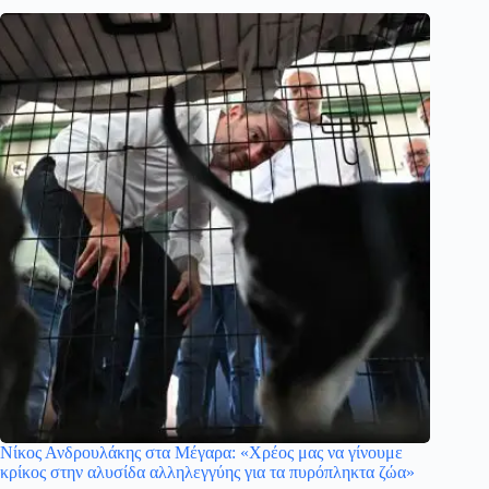
Νίκος Ανδρουλάκης στα Μέγαρα: «Χρέος μας να γίνουμε
κρίκος στην αλυσίδα αλληλεγγύης για τα πυρόπληκτα ζώα»