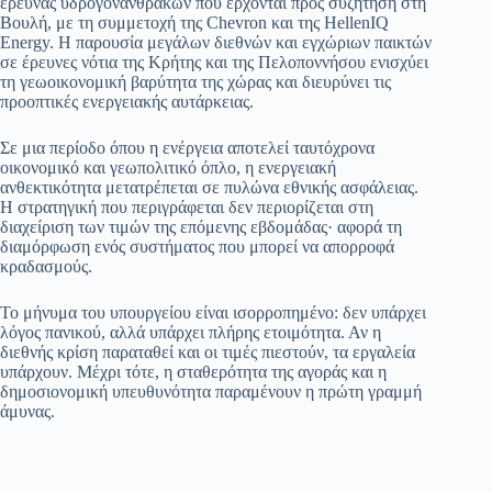
έρευνας υδρογονανθράκων που έρχονται προς συζήτηση στη
Βουλή, με τη συμμετοχή της Chevron και της HellenIQ
Energy. Η παρουσία μεγάλων διεθνών και εγχώριων παικτών
σε έρευνες νότια της Κρήτης και της Πελοποννήσου ενισχύει
τη γεωοικονομική βαρύτητα της χώρας και διευρύνει τις
προοπτικές ενεργειακής αυτάρκειας.
Σε μια περίοδο όπου η ενέργεια αποτελεί ταυτόχρονα
οικονομικό και γεωπολιτικό όπλο, η ενεργειακή
ανθεκτικότητα μετατρέπεται σε πυλώνα εθνικής ασφάλειας.
Η στρατηγική που περιγράφεται δεν περιορίζεται στη
διαχείριση των τιμών της επόμενης εβδομάδας· αφορά τη
διαμόρφωση ενός συστήματος που μπορεί να απορροφά
κραδασμούς.
Το μήνυμα του υπουργείου είναι ισορροπημένο: δεν υπάρχει
λόγος πανικού, αλλά υπάρχει πλήρης ετοιμότητα. Αν η
διεθνής κρίση παραταθεί και οι τιμές πιεστούν, τα εργαλεία
υπάρχουν. Μέχρι τότε, η σταθερότητα της αγοράς και η
δημοσιονομική υπευθυνότητα παραμένουν η πρώτη γραμμή
άμυνας.