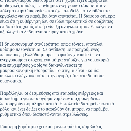
Ο Παπασταύρου υπενθύμισε ότι η χώρα έχει διαχειριστεί
διαδοχικές κρίσεις – πανδημία, ενεργειακό σοκ μετά τον
πόλεμο στην Ουκρανία – και έχει αποδείξει ότι διαθέτει τα
εργαλεία για να παρέμβει όταν απαιτείται. Η διαφορά σήμερα
είναι ότι η κυβέρνηση δεν σπεύδει προληπτικά σε οριζόντιες
επιδοτήσεις χωρίς σαφή ένδειξη αναγκαιότητας. Επιλέγει να
αξιολογεί τα δεδομένα σε πραγματικό χρόνο.
Η δημοσιονομική σταθερότητα, όπως τόνισε, αποτελεί
κρίσιμο πλεονέκτημα. Σε αντίθεση με προηγούμενες
περιόδους, η Ελλάδα μπορεί – εφόσον χρειαστεί – να
ενεργοποιήσει στοχευμένα μέτρα στήριξης για νοικοκυριά
και επιχειρήσεις χωρίς να διακινδυνεύσει τη
μακροοικονομική ισορροπία. Το στίγμα είναι «καμία
απώλεια ελέγχου»: ούτε στην αγορά, ούτε στα δημόσια
οικονομικά.
Παράλληλα, οι δεσμεύσεις από εταιρείες ενέργειας και
διυλιστήρια για αποφυγή φαινομένων αισχροκέρδειας
λειτουργούν συμπληρωματικά. Η πολιτεία διατηρεί εποπτικό
ρόλο και έχει δείξει στο παρελθόν ότι μπορεί να παρέμβει
ρυθμιστικά όπου διαπιστώνονται στρεβλώσεις.
Ιδιαίτερη βαρύτητα έχει και η αναφορά στις συμβάσεις