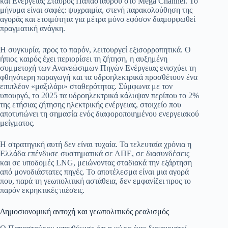
και Ενέργειας Σταύρος Παπασταύρου στο Mega Channel. Το
μήνυμα είναι σαφές: ψυχραιμία, στενή παρακολούθηση της
pp
m
στ
αγοράς και ετοιμότητα για μέτρα μόνο εφόσον διαμορφωθεί
εί
πραγματική ανάγκη.
τε
Η συγκυρία, προς το παρόν, λειτουργεί εξισορροπητικά. Ο
ήπιος καιρός έχει περιορίσει τη ζήτηση, η αυξημένη
συμμετοχή των Ανανεώσιμων Πηγών Ενέργειας ενισχύει τη
φθηνότερη παραγωγή και τα υδροηλεκτρικά προσθέτουν ένα
επιπλέον «μαξιλάρι» σταθερότητας. Σύμφωνα με τον
υπουργό, το 2025 τα υδροηλεκτρικά κάλυψαν περίπου το 2%
της ετήσιας ζήτησης ηλεκτρικής ενέργειας, στοιχείο που
αποτυπώνει τη σημασία ενός διαφοροποιημένου ενεργειακού
μείγματος.
Η στρατηγική αυτή δεν είναι τυχαία. Τα τελευταία χρόνια η
Ελλάδα επένδυσε συστηματικά σε ΑΠΕ, σε διασυνδέσεις
και σε υποδομές LNG, μειώνοντας σταδιακά την εξάρτηση
από μονοδιάστατες πηγές. Το αποτέλεσμα είναι μια αγορά
που, παρά τη γεωπολιτική αστάθεια, δεν εμφανίζει προς το
παρόν εκρηκτικές πιέσεις.
Δημοσιονομική αντοχή και γεωπολιτικός ρεαλισμός