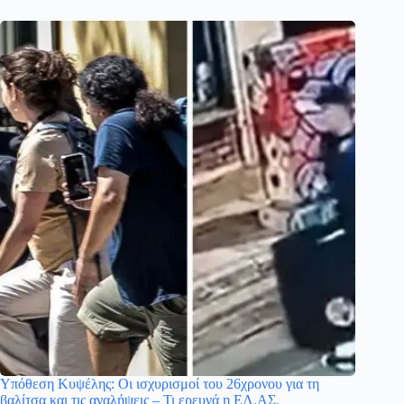
Υπόθεση Κυψέλης: Οι ισχυρισμοί του 26χρονου για τη
βαλίτσα και τις αναλήψεις – Τι ερευνά η ΕΛ.ΑΣ.