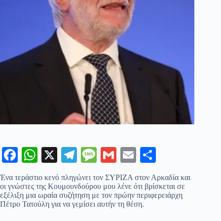
Fa
W
X
Te
M
G
E
Μ
ce
ha
le
es
m
m
οι
Ένα τεράστιο κενό πληγώνει τον ΣΥΡΙΖΑ στον Αρκαδία και
bo
ts
gr
sa
ail
ail
ρ
οι γνώστες της Κουμουνδούρου μου λένε ότι βρίσκεται σε
εξέλιξη μια ωραία συζήτηση με τον πρώην περιφερειάρχη
ok
A
a
ge
α
Πέτρο Τατούλη για να γεμίσει αυτήν τη θέση.
pp
m
στ