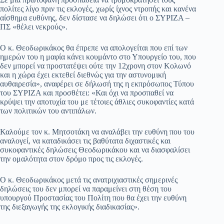
πολίτες λίγο πριν τις εκλογές, χωρίς ίχνος ντροπής και κανένα
αίσθημα ευθύνης, δεν δίστασε να δηλώσει ότι ο ΣΥΡΙΖΑ –
ΠΣ «θέλει νεκρούς».
Ο κ. Θεοδωρικάκος θα έπρεπε να απολογείται που επί των
ημερών του η μαφία κάνει κουμάντο στο Υπουργείο του, που
δεν μπορεί να προστατέψει ούτε την 12χρονη στον Κολωνό
και η χώρα έχει εκτεθεί διεθνώς για την αστυνομική
αυθαιρεσία», αναφέρει σε δήλωσή της η εκπρόσωπος Τύπου
του ΣΥΡΙΖΑ και προσθέτει: «Και όχι να προσπαθεί να
κρύψει την αποτυχία του με τέτοιες άθλιες συκοφαντίες κατά
των πολιτικών του αντιπάλων.
Καλούμε τον κ. Μητσοτάκη να αναλάβει την ευθύνη που του
αναλογεί, να καταδικάσει τις βαθύτατα διχαστικές και
συκοφαντικές δηλώσεις Θεοδωρικάκου και να διασφαλίσει
την ομαλότητα στον δρόμο προς τις εκλογές.
Ο κ. Θεοδωρικάκος μετά τις ανατριχιαστικές σημερινές
δηλώσεις του δεν μπορεί να παραμείνει στη θέση του
υπουργού Προστασίας του Πολίτη που θα έχει την ευθύνη
της διεξαγωγής της εκλογικής διαδικασίας».