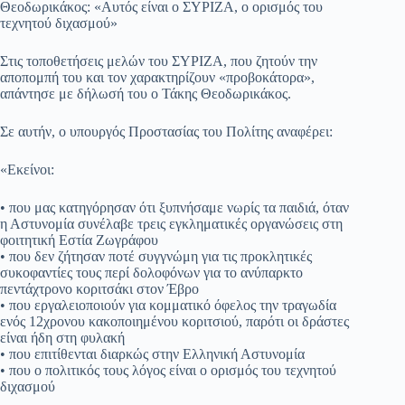
Θεοδωρικάκος: «Αυτός είναι ο ΣΥΡΙΖΑ, ο ορισμός του
τεχνητού διχασμού»
Στις τοποθετήσεις μελών του ΣΥΡΙΖΑ, που ζητούν την
αποπομπή του και τον χαρακτηρίζουν «προβοκάτορα»,
απάντησε με δήλωσή του ο Τάκης Θεοδωρικάκος.
Σε αυτήν, ο υπουργός Προστασίας του Πολίτης αναφέρει:
«Εκείνοι:
• που μας κατηγόρησαν ότι ξυπνήσαμε νωρίς τα παιδιά, όταν
η Αστυνομία συνέλαβε τρεις εγκληματικές οργανώσεις στη
φοιτητική Εστία Ζωγράφου
• που δεν ζήτησαν ποτέ συγγνώμη για τις προκλητικές
συκοφαντίες τους περί δολοφόνων για το ανύπαρκτο
πεντάχτρονο κοριτσάκι στον Έβρο
• που εργαλειοποιούν για κομματικό όφελος την τραγωδία
ενός 12χρονου κακοποιημένου κοριτσιού, παρότι οι δράστες
είναι ήδη στη φυλακή
• που επιτίθενται διαρκώς στην Ελληνική Αστυνομία
• που ο πολιτικός τους λόγος είναι ο ορισμός του τεχνητού
διχασμού