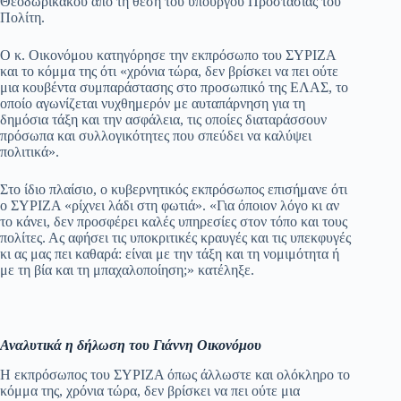
Θεοδωρικάκου από τη θέση του υπουργού Προστασίας του
Πολίτη.
pp
m
στ
εί
Ο κ. Οικονόμου κατηγόρησε την εκπρόσωπο του ΣΥΡΙΖΑ
και το κόμμα της ότι «χρόνια τώρα, δεν βρίσκει να πει ούτε
τε
μια κουβέντα συμπαράστασης στο προσωπικό της ΕΛΑΣ, το
οποίο αγωνίζεται νυχθημερόν με αυταπάρνηση για τη
δημόσια τάξη και την ασφάλεια, τις οποίες διαταράσσουν
πρόσωπα και συλλογικότητες που σπεύδει να καλύψει
πολιτικά».
Στο ίδιο πλαίσιο, ο κυβερνητικός εκπρόσωπος επισήμανε ότι
ο ΣΥΡΙΖΑ «ρίχνει λάδι στη φωτιά». «Για όποιον λόγο κι αν
το κάνει, δεν προσφέρει καλές υπηρεσίες στον τόπο και τους
πολίτες. Ας αφήσει τις υποκριτικές κραυγές και τις υπεκφυγές
κι ας μας πει καθαρά: είναι με την τάξη και τη νομιμότητα ή
με τη βία και τη μπαχαλοποίηση;» κατέληξε.
Αναλυτικά η δήλωση του Γιάννη Οικονόμου
Η εκπρόσωπος του ΣΥΡΙΖΑ όπως άλλωστε και ολόκληρο το
κόμμα της, χρόνια τώρα, δεν βρίσκει να πει ούτε μια