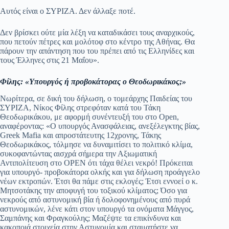
Αυτός είναι ο ΣΥΡΙΖΑ. Δεν άλλαξε ποτέ.
Δεν βρίσκει ούτε μία λέξη να καταδικάσει τους αναρχικούς,
που πετούν πέτρες και μολότοφ στο κέντρο της Αθήνας. Θα
πάρουν την απάντηση που του πρέπει από τις Ελληνίδες και
τους Έλληνες στις 21 Μαΐου».
Φίλης: «Υπουργός ή προβοκάτορας ο Θεοδωρικάκος;»
Νωρίτερα, σε δική του δήλωση, ο τομεάρχης Παιδείας του
ΣΥΡΙΖΑ, Νίκος Φίλης στρεφόταν κατά του Τάκη
Θεοδωρικάκου, με αφορμή συνέντευξή του στο Open,
αναφέροντας: «Ο υπουργός Ανασφάλειας, ανεξέλεγκτης βίας,
Greek Mafia και απροστάτευτης 12χρονης, Τάκης
Θεοδωρικάκος, τόλμησε να δυναμιτίσει το πολιτικό κλίμα,
συκοφαντώντας αισχρά σήμερα την Αξιωματική
Αντιπολίτευση στο OPEN ότι τάχα θέλει νεκρό! Πρόκειται
για υπουργό- προβοκάτορα ολκής και για δήλωση προάγγελο
νέων εκτροπών. Έτσι θα πάμε στις εκλογές; Έτσι εννοεί ο κ.
Μητσοτάκης την αποφυγή του τοξικού κλίματος; Όσο για
νεκρούς από αστυνομική βία ή δολοφονημένους από πυρά
αστυνομικών, λένε κάτι στον υπουργό τα ονόματα Μάγγος,
Σαμπάνης και Φραγκούλης; Μαζέψτε τα επικίνδυνα και
κακοποιά στοιχεία στην Αστυνομία και σταματήστε να