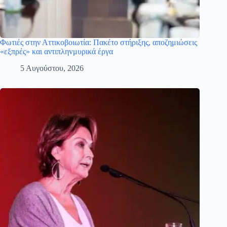
Φωτιές στην Αττικοβοιωτία: Πακέτο στήριξης, αποζημιώσεις
«εξπρές» και αντιπληvμυρικά έργα
5 Αυγούστου, 2026