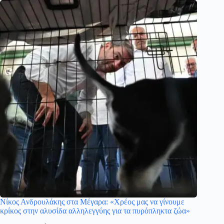
Νίκος Ανδρουλάκης στα Μέγαρα: «Χρέος μας να γίνουμε
κρίκος στην αλυσίδα αλληλεγγύης για τα πυρόπληκτα ζώα»