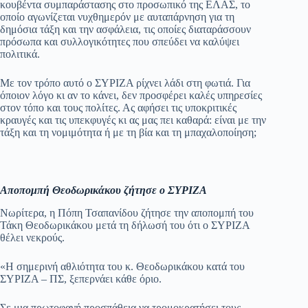
κουβέντα συμπαράστασης στο προσωπικό της ΕΛΑΣ, το
οποίο αγωνίζεται νυχθημερόν με αυταπάρνηση για τη
δημόσια τάξη και την ασφάλεια, τις οποίες διαταράσσουν
πρόσωπα και συλλογικότητες που σπεύδει να καλύψει
πολιτικά.
Με τον τρόπο αυτό ο ΣΥΡΙΖΑ ρίχνει λάδι στη φωτιά. Για
όποιον λόγο κι αν το κάνει, δεν προσφέρει καλές υπηρεσίες
στον τόπο και τους πολίτες. Ας αφήσει τις υποκριτικές
κραυγές και τις υπεκφυγές κι ας μας πει καθαρά: είναι με την
τάξη και τη νομιμότητα ή με τη βία και τη μπαχαλοποίηση;
Αποπομπή Θεοδωρικάκου ζήτησε ο ΣΥΡΙΖΑ
Νωρίτερα, η Πόπη Τσαπανίδου ζήτησε την αποπομπή του
Τάκη Θεοδωρικάκου μετά τη δήλωσή του ότι ο ΣΥΡΙΖΑ
θέλει νεκρούς.
«Η σημερινή αθλιότητα του κ. Θεοδωρικάκου κατά του
ΣΥΡΙΖΑ – ΠΣ, ξεπερνάει κάθε όριο.
Σε μια πρωτοφανή προσπάθεια να τρομοκρατήσει τους