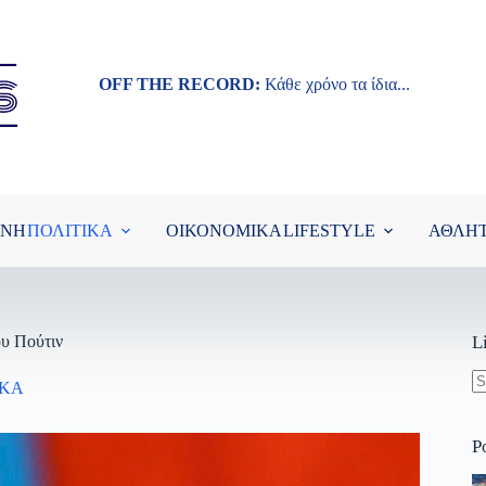
OFF THE RECORD:
Κάθε χρόνο τα ίδια...
ΘΝΗ
ΠΟΛΙΤΙΚΑ
ΟΙΚΟΝΟΜΙΚΑ
LIFESTYLE
ΑΘΛΗ
ου Πούτιν
L
ΙΚΑ
N
re
P