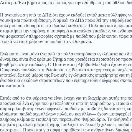
Δεύτερο: Ένα βήμα προς τα εμπρός για την εξάρθρωση του άθλιου 
Η ανακοίνωση από το ΔΠΔ ότι έχουν εκδοθεί εντάλματα σύλληψης γι
νομική και πολιτική άποψη. Νομικά, το ΔΠΔ προωθεί την επιβράβευση
πολέμου που διαπράττει το Ρωσικό καθεστώς. Πολιτικά και διπλωματι
σταματήσει την παράνομη μεταφορά και απέλαση παιδιών, να ενθαρρύ
να μοιραστούν πληροφορίες σχετικά με παιδιά που βρίσκονται τώρα 
τελικά να επιστρέψουν τα παιδιά στην Ουκρανία.
Ενώ αυτό είναι μόνο ένα από τα πολλά αποτρόπαια εγκλήματα που δι
δυνάμεις, είναι ένα κρίσιμο ζήτημα που χρειάζεται περισσότερη προ
βοηθήσει στην επιδίωξη. Ο Πούτιν και η Λβόβα-Μπέλοβα έχουν κεντ
Ουκρανών παιδιών στη Ρωσία και τις Ρωσικά κατεχόμενες περιοχές τη
αποτελεί ζωτικό μέρος της Ρωσικής εγκληματικής επιχείρησης για τη
ένα δίκτυο δεκάδων στρατοπέδων που εξυπηρετούν διάφορους σκοπο
εκρωσισμού.
Εκτός από το ότι φέρεται να είναι ένοχη για τη διαχείριση αυτής της 
προσωπικά ένα αγόρι που μεταφέρθηκε από τη Μαριούπολη. Παιδιά 
συμπεριλαμβανομένων ορφανών, παιδιών με σοβαρές διανοητικές και 
ιδρύματα, παιδιά αιχμαλώτων πολέμου και άλλα— έχουν μεταφερθεί α
πλήρους κλίμακας εισβολή τον περασμένο Φεβρουάριο. Τα αληθινά νο
υψηλότερα, αλλά μέχρι στιγμής τουλάχιστον δεκαέξι χιλιάδες παιδιά
επιστραφεί. Πρόκειται για σαφή παραβίαση των ανθρωπίνων δικαιωμάτ