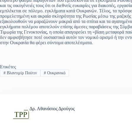
ευρύτερο φάσμα παραγόντων που εμπλέκονται σε εγκλήματα Ρωσικής 
και τις οικογένειές τους ότι οι διεθνείς ευκαιρίες για διακοπές, εργασ
εμπλέκεται σε πόλεμο. εγκλήματα κατά Ουκρανών. Τέλος, τα πρόσφ
προμελετημένη και ακραία σκληρότητα της Ρωσίας μέσω της μαζικής 
εξακολουθούν να μαραζώνουν μακριά από τα σπίτια και τα αγαπημέν
εγκλήματα πολέμου αποτελούν επίσης άμεσες παραβιάσεις της Σύμβ
Τιμωρία της Γενοκτονίας, η οποία απαγορεύει τη «βίαιη μεταφορά πα
δεν αμφισβήτησε ποτέ ουσιαστικά αυτόν τον νομικό ορισμό ή την εν
στην Ουκρανία θα φέρει σύντομα αποτελέσματα.
Ετικέτες
#
Βλαντιμίρ Πούτιν
#
Ουκρανικό
Δρ. Αθανάσιος Δρούγος