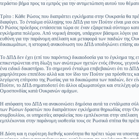
τεράστιο βήμα προς τα εμπρός για την αντιμετώπιση αυτού του θέματ
Τρίτο : Κάθε Ρώσος που διαπράττει εγκλήματα στην Ουκρανία θα πρέπ
διαφύγει. Το ένταλμα σύλληψης του ΔΠΔ για τον Πούτιν είναι μια σεισ
Ο Ρώσος πρόεδρος εντάσσεται τώρα σε έναν εξαιρετικά σύντομο κατ
εγκλήματα πολέμου. Από νομική άποψη, υπάρχουν βάσιμοι λόγοι για ν
ευθύνη για την παράνομη απέλαση και μεταφορά των παιδιών της Ουκ
δικαιωμάτων, η ιστορική ανακοίνωση του ΔΠΔ υποδηλώνει επίσης αυ
Το ΔΠΔ δεν έχει (επί του παρόντος) δικαιοδοσία για το έγκλημα της 
επικεντρώνεται στη δίωξη των ανώτερων ηγετών ενός έθνους, γεγονός 
ένα ειδικό δικαστήριο. Το σημερινό ένταλμα επιβεβαιώνει ότι το ΔΠ
χαμηλότερου επιπέδου αλλά και τον ίδιο τον Πούτιν για πρόσθετες 
λεγόμενη επίτροπο της Ρωσίας για τα δικαιώματα των παιδιών, δεν εί
Πούτιν, το ΔΠΔ σηματοδοτεί ότι άλλοι αξιωματούχοι και στελέχη φέρ
Ομοσπονδίας κατά Ουκρανών αμάχων.
Η απόφαση του ΔΠΔ να ανακοινώσει δημόσια αυτά τα εντάλματα σύλλ
των Ρώσων δραστών που διαπράττουν εγκλήματα θηριωδίας στην Ουκ
συμβουλίου, οι υπηρεσίες ασφαλείας που εμπλέκονται στην απέλαση 
εμπλέκονται στην παράνομη υιοθεσία τους σε Ρωσικά σπίτια θα πρέπει
Η Δύση και η ευρύτερη διεθνής κοινότητα θα πρέπει τώρα να υποστηρ