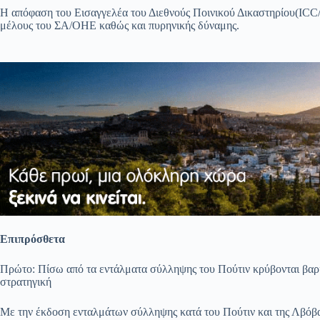
ce
ha
le
es
m
m
οι
Η απόφαση του Εισαγγελέα του Διεθνούς Ποινικού Δικαστηρίου(ICC/
bo
ts
gr
sa
ail
ail
ρ
μέλους του ΣΑ/ΟΗΕ καθώς και πυρηνικής δύναμης.
ok
A
a
ge
α
pp
m
στ
εί
τε
Επιπρόσθετα
Πρώτο: Πίσω από τα εντάλματα σύλληψης του Πούτιν κρύβονται βαριά
στρατηγική
Με την έκδοση ενταλμάτων σύλληψης κατά του Πούτιν και της Λβό