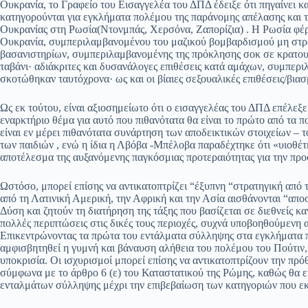
Ουκρανία, το Γραφείο του Εισαγγελέα του ΔΠΔ έδειξε ότι πηγαίνει 
κατηγορούνται για εγκλήματα πολέμου της παράνομης απέλασης και τη
Ουκρανίας στη Ρωσία(Ντονμπάς, Χερσόνα, Ζαπορίζια) . Η Ρωσία φέρ
Ουκρανία, συμπεριλαμβανομένου του μαζικού βομβαρδισμού μη στρα
βασανιστηρίων, συμπεριλαμβανομένης της πρόκλησης σοκ σε κρατου
ταβάνι· αδιάκριτες και δυσανάλογες επιθέσεις κατά αμάχων, συμπερ
σκοτώθηκαν ταυτόχρονα· ως και οι βίαιες σεξουαλικές επιθέσεις/βια
Ως εκ τούτου, είναι αξιοσημείωτο ότι ο εισαγγελέας του ΔΠΔ επέλεξ
εναρκτήριο θέμα για αυτό που πιθανότατα θα είναι το πρώτο από τα
είναι εν μέρει πιθανότατα συνάρτηση των αποδεικτικών στοιχείων – 
των παιδιών , ενώ η ίδια η Λβόβα -Μπέλοβα παραδέχτηκε ότι «υιοθέτη
αποτέλεσμα της αυξανόμενης παγκόσμιας προτεραιότητας για την πρ
Ωστόσο, μπορεί επίσης να αντικατοπτρίζει “έξυπνη “στρατηγική από
από τη Λατινική Αμερική, την Αφρική και την Ασία αισθάνονται “απο
Δύση και ζητούν τη διατήρηση της τάξης που βασίζεται σε διεθνείς κα
πολλές περιπτώσεις στις δικές τους περιοχές, συχνά υποβοηθούμενη α
Επικεντρώνοντας τα πρώτα του εντάλματα σύλληψης στα εγκλήματα π
αμφισβητηθεί η γυμνή και βάναυση αλήθεια του πολέμου του Πούτιν, 
υποκρισία. Οι ισχυρισμοί μπορεί επίσης να αντικατοπτρίζουν την πρό
σύμφωνα με το άρθρο 6 (ε) του Καταστατικού της Ρώμης, καθώς θα ε
ενταλμάτων σύλληψης μέχρι την επιβεβαίωση των κατηγοριών που εκ