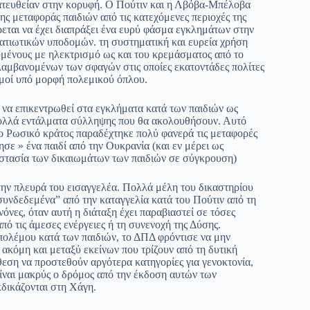
κατευθείαν στην κορυφή. Ο Πούτιν και η Λβόβα-Μπέλοβα
ς μεταφοράς παιδιών από τις κατεχόμενες περιοχές της
εται να έχει διαπράξει ένα ευρύ φάσμα εγκλημάτων στην
τιωτικών υποδομών. τη συστηματική και ευρεία χρήση
μένους με ηλεκτρισμό ως και του κρεμάσματος από το
ιλαμβανομένων των σφαγών στις οποίες εκατοντάδες πολίτες
σμοί υπό μορφή πολεμικού όπλου.
ε να επικεντρωθεί στα εγκλήματα κατά των παιδιών ως
 πολλά εντάλματα σύλληψης που θα ακολουθήσουν. Αυτό
το Ρωσικό κράτος παραδέχτηκε πολύ φανερά τις μεταφορές
σε » ένα παιδί από την Ουκρανία (και εν μέρει ως
οστασία των δικαιωμάτων των παιδιών σε σύγκρουση)
 την πλευρά του εισαγγελέα. Πολλά μέλη του δικαστηρίου
συνδεδεμένα” από την καταγγελία κατά του Πούτιν από τη
νόνες, όταν αυτή η διάταξη έχει παραβιαστεί σε τόσες
πό τις άμεσες ενέργειες ή τη συνενοχή της Δύσης.
ολέμου κατά των παιδιών, το ΔΠΔ φρόντισε να μην
ακόμη και μεταξύ εκείνων που τρίζουν από τη δυτική
θεση να προστεθούν αργότερα κατηγορίες για γενοκτονία,
ίναι μακρύς ο δρόμος από την έκδοση αυτών των
δικάζονται στη Χάγη.