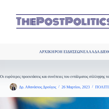
Μετάβαση
στο
περιεχόμενο
ΑΡΧΙΚΗ
ΡΟΗ ΕΙΔΗΣΕΩΝ
ΕΛΛΑΔΑ
ΔΙΕ
Οι ευρύτερες προεκτάσεις και συνέπειες του εντάλματος σύλληψης τ
Δρ. Αθανάσιος Δρούγος
26 Μαρτίου, 2023
ΠΟΛΙΤ