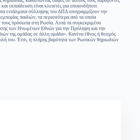
θηριωδίας, καθιστώντας σαφές σε αυτούς τους παράγοντες
ία και εκπαίδευση είναι κλειστές για οποιονδήποτε
ατα εντάλματα σύλληψης του ΔΠΔ υπογραμμίζουν την
εμπορίας παιδιών, τα περισσότερα από τα οποία
α τους πρόσωπα στη Ρωσία. Αυτά τα συγκεκριμένα
ασης των Ηνωμένων Εθνών για την Πρόληψη και την
ιδιών της ομάδας σε άλλη ομάδα». Κανένα έθνος ή θεσμός
τολή του. Έτσι, η πλήρης βαρύτητα των Ρωσικών θηριωδιών