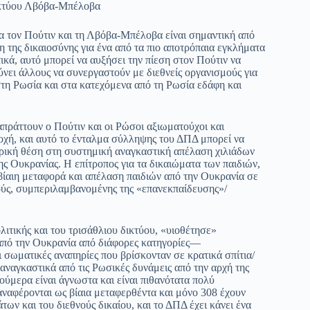
δικτύου Λβόβα-Μπέλοβα
α τον Πούτιν και τη Λβόβα-Μπέλοβα είναι σημαντική από
 της δικαιοσύνης για ένα από τα πιο αποτρόπαια εγκλήματα
κά, αυτό μπορεί να αυξήσει την πίεση στον Πούτιν να
νει άλλους να συνεργαστούν με διεθνείς οργανισμούς για
στη Ρωσία και στα κατεχόμενα από τη Ρωσία εδάφη και
απράττουν ο Πούτιν και οι Ρώσοι αξιωματούχοι και
σοχή, και αυτό το ένταλμα σύλληψης του ΔΠΔ μπορεί να
ρική θέση στη συστημική αναγκαστική απέλαση χιλιάδων
ς Ουκρανίας. Η επίτροπος για τα δικαιώματα των παιδιών,
 βίαιη μεταφορά και απέλαση παιδιών από την Ουκρανία σε
ύς, συμπεριλαμβανομένης της «επανεκπαίδευσης»/
πολιτικής και του τρισάθλιου δικτύου, «υιοθέτησε»
από την Ουκρανία από διάφορες κατηγορίες—
σωματικές αναπηρίες που βρίσκονταν σε κρατικά σπίτια/
ναγκαστικά από τις Ρωσικές δυνάμεις από την αρχή της
ύμερα είναι άγνωστα και είναι πιθανότατα πολύ
 αναφέρονται ως βίαια μεταφερθέντα και μόνο 308 έχουν
ων και του διεθνούς δικαίου, και το ΔΠΔ έχει κάνει ένα