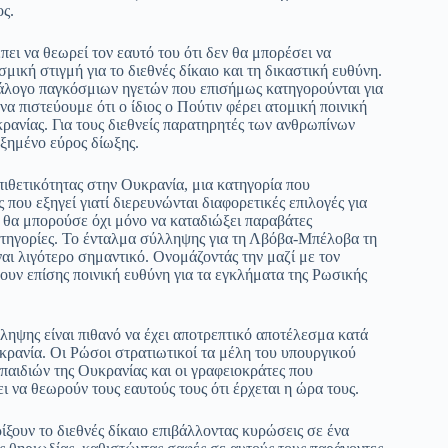
ος.
ει να θεωρεί τον εαυτό του ότι δεν θα μπορέσει να
μική στιγμή για το διεθνές δίκαιο και τη δικαστική ευθύνη.
άλογο παγκόσμιων ηγετών που επισήμως κατηγορούνται για
α πιστεύουμε ότι ο ίδιος ο Πούτιν φέρει ατομική ποινική
ρανίας. Για τους διεθνείς παρατηρητές των ανθρωπίνων
ξημένο εύρος δίωξης.
επιθετικότητας στην Ουκρανία, μια κατηγορία που
που εξηγεί γιατί διερευνώνται διαφορετικές επιλογές για
Δ θα μπορούσε όχι μόνο να καταδιώξει παραβάτες
κατηγορίες. Το ένταλμα σύλληψης για τη Λβόβα-Μπέλοβα τη
ναι λιγότερο σημαντικό. Ονομάζοντάς την μαζί με τον
ουν επίσης ποινική ευθύνη για τα εγκλήματα της Ρωσικής
ηψης είναι πιθανό να έχει αποτρεπτικό αποτέλεσμα κατά
ρανία. Οι Ρώσοι στρατιωτικοί τα μέλη του υπουργικού
παιδιών της Ουκρανίας και οι γραφειοκράτες που
 να θεωρούν τους εαυτούς τους ότι έρχεται η ώρα τους.
ίξουν το διεθνές δίκαιο επιβάλλοντας κυρώσεις σε ένα