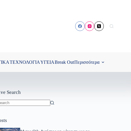
ΤΙΚΑ
ΤΕΧΝΟΛΟΓΙΑ
ΥΓΕΙΑ
Break Out
Περισσότερα
ive Search
o
sults
osts