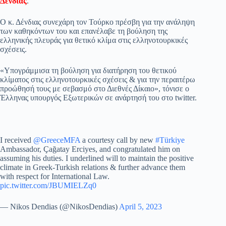
Δένδιας
.
ok
A
a
ge
α
pp
m
στ
Ο κ. Δένδιας συνεχάρη τον Τούρκο πρέσβη για την ανάληψη
των καθηκόντων του και επανέλαβε τη βούληση της
εί
ελληνικής πλευράς για θετικό κλίμα στις ελληνοτουρκικές
σχέσεις.
τε
«Υπογράμμισα τη βούληση για διατήρηση του θετικού
κλίματος στις ελληνοτουρκικές σχέσεις & για την περαιτέρω
προώθησή τους με σεβασμό στο Διεθνές Δίκαιο», τόνισε ο
Έλληνας υπουργός Εξωτερικών σε ανάρτησή του στο twitter.
I received
@GreeceMFA
a courtesy call by new
#Türkiye
Ambassador, Çağatay Erciyes, and congratulated him on
assuming his duties. I underlined will to maintain the positive
climate in Greek-Turkish relations & further advance them
with respect for International Law.
pic.twitter.com/JBUMIELZq0
— Nikos Dendias (@NikosDendias)
April 5, 2023