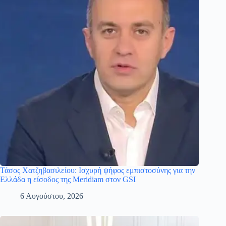
Τάσος Χατζηβασιλείου: Ισχυρή ψήφος εμπιστοσύνης για την
Ελλάδα η είσοδος της Meridiam στον GSI
6 Αυγούστου, 2026