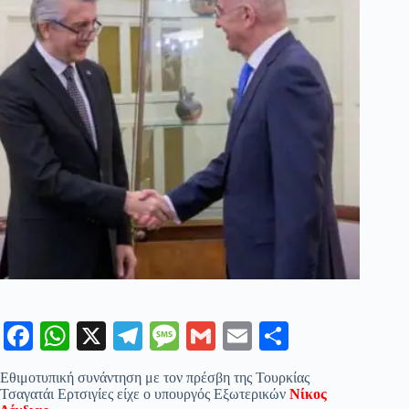
Fa
W
X
Te
M
G
E
Μ
ce
ha
le
es
m
m
οι
Εθιμοτυπική συνάντηση με τον πρέσβη της Τουρκίας
bo
ts
gr
sa
ail
ail
ρ
Τσαγατάι Ερτσιγίες είχε ο υπουργός Εξωτερικών
Νίκος