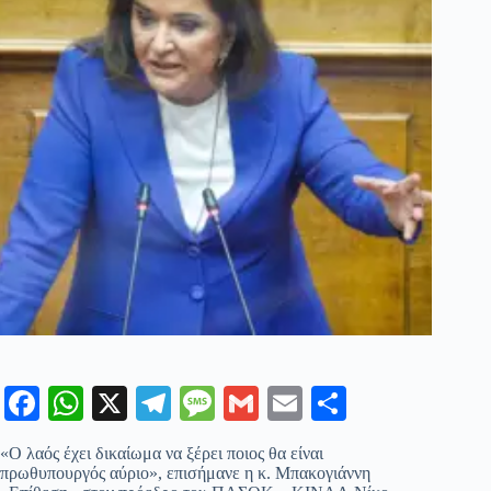
Fa
W
X
Te
M
G
E
Μ
ce
ha
le
es
m
m
οι
«Ο λαός έχει δικαίωμα να ξέρει ποιος θα είναι
bo
ts
gr
sa
ail
ail
ρ
πρωθυπουργός αύριο», επισήμανε η κ. Μπακογιάννη