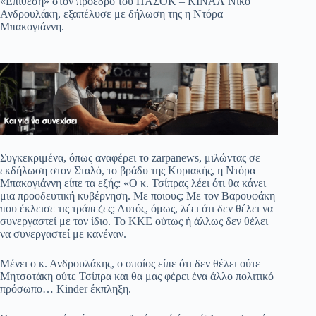
«Επίθεση» στον πρόεδρο του ΠΑΣΟΚ – ΚΙΝΑΛ Νίκο
ok
A
a
ge
α
Ανδρουλάκη, εξαπέλυσε με δήλωση της η Ντόρα
Μπακογιάννη.
pp
m
στ
εί
τε
Συγκεκριμένα, όπως αναφέρει το zarpanews, μιλώντας σε
εκδήλωση στον Σταλό, το βράδυ της Κυριακής, η Ντόρα
Μπακογιάννη είπε τα εξής: «Ο κ. Τσίπρας λέει ότι θα κάνει
μια προοδευτική κυβέρνηση. Με ποιους; Με τον Βαρουφάκη
που έκλεισε τις τράπεζες; Αυτός, όμως, λέει ότι δεν θέλει να
συνεργαστεί με τον ίδιο. Το ΚΚΕ ούτως ή άλλως δεν θέλει
να συνεργαστεί με κανέναν.
Μένει ο κ. Ανδρουλάκης, ο οποίος είπε ότι δεν θέλει ούτε
Μητσοτάκη ούτε Τσίπρα και θα μας φέρει ένα άλλο πολιτικό
πρόσωπο… Kinder έκπληξη.