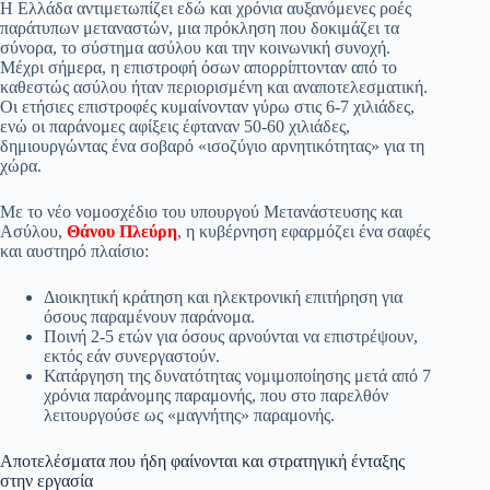
Η Ελλάδα αντιμετωπίζει εδώ και χρόνια αυξανόμενες ροές
pp
m
στ
παράτυπων μεταναστών, μια πρόκληση που δοκιμάζει τα
σύνορα, το σύστημα ασύλου και την κοινωνική συνοχή.
εί
Μέχρι σήμερα, η επιστροφή όσων απορρίπτονταν από το
καθεστώς ασύλου ήταν περιορισμένη και αναποτελεσματική.
τε
Οι ετήσιες επιστροφές κυμαίνονταν γύρω στις 6-7 χιλιάδες,
ενώ οι παράνομες αφίξεις έφταναν 50-60 χιλιάδες,
δημιουργώντας ένα σοβαρό «ισοζύγιο αρνητικότητας» για τη
χώρα.
Με το νέο νομοσχέδιο του υπουργού Μετανάστευσης και
Ασύλου,
Θάνου Πλεύρη
, η κυβέρνηση εφαρμόζει ένα σαφές
και αυστηρό πλαίσιο:
Διοικητική κράτηση και ηλεκτρονική επιτήρηση για
όσους παραμένουν παράνομα.
Ποινή 2-5 ετών για όσους αρνούνται να επιστρέψουν,
εκτός εάν συνεργαστούν.
Κατάργηση της δυνατότητας νομιμοποίησης μετά από 7
χρόνια παράνομης παραμονής, που στο παρελθόν
λειτουργούσε ως «μαγνήτης» παραμονής.
Αποτελέσματα που ήδη φαίνονται και στρατηγική ένταξης
στην εργασία