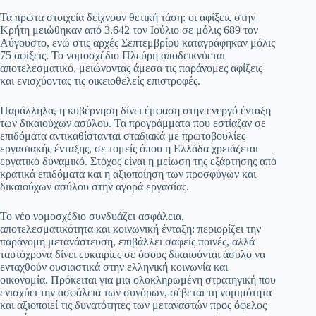
Τα πρώτα στοιχεία δείχνουν θετική τάση: οι αφίξεις στην
Κρήτη μειώθηκαν από 3.642 τον Ιούλιο σε μόλις 689 τον
Αύγουστο, ενώ στις αρχές Σεπτεμβρίου καταγράφηκαν μόλις
75 αφίξεις. Το νομοσχέδιο Πλεύρη αποδεικνύεται
αποτελεσματικό, μειώνοντας άμεσα τις παράνομες αφίξεις
και ενισχύοντας τις οικειοθελείς επιστροφές.
Παράλληλα, η κυβέρνηση δίνει έμφαση στην ενεργό ένταξη
των δικαιούχων ασύλου. Τα προγράμματα που εστίαζαν σε
επιδόματα αντικαθίστανται σταδιακά με πρωτοβουλίες
εργασιακής ένταξης, σε τομείς όπου η Ελλάδα χρειάζεται
εργατικό δυναμικό. Στόχος είναι η μείωση της εξάρτησης από
κρατικά επιδόματα και η αξιοποίηση των προσφύγων και
δικαιούχων ασύλου στην αγορά εργασίας.
Το νέο νομοσχέδιο συνδυάζει ασφάλεια,
αποτελεσματικότητα και κοινωνική ένταξη: περιορίζει την
παράνομη μετανάστευση, επιβάλλει σαφείς ποινές, αλλά
ταυτόχρονα δίνει ευκαιρίες σε όσους δικαιούνται άσυλο να
ενταχθούν ουσιαστικά στην ελληνική κοινωνία και
οικονομία. Πρόκειται για μια ολοκληρωμένη στρατηγική που
ενισχύει την ασφάλεια των συνόρων, σέβεται τη νομιμότητα
και αξιοποιεί τις δυνατότητες των μεταναστών προς όφελος