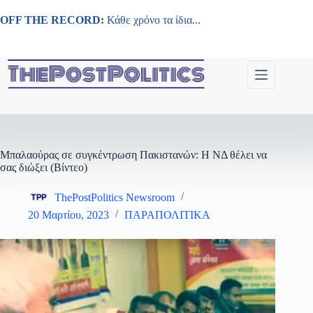
Μετάβαση
στο
OFF THE RECORD:
Κάθε χρόνο τα ίδια...
περιεχόμενο
Μπαλαούρας σε συγκέντρωση Πακιστανών: Η ΝΔ θέλει να
σας διώξει (Βίντεο)
ThePostPolitics Newsroom
20 Μαρτίου, 2023
ΠΑΡΑΠΟΛΙΤΙΚΑ