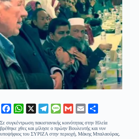
Fa
W
X
Te
M
G
E
Μ
ce
ha
le
es
m
m
οι
Σε συγκέντρωση πακιστανικής κοινότητας στην Ηλεία
bo
ts
gr
sa
ail
ail
ρ
βρέθηκε χθες και μίλησε ο πρώην Βουλευτής και νυν
υποψήφιος του ΣΥΡΙΖΑ στην περιοχή, Μάκης Μπαλαούρας.
ok
A
a
ge
α