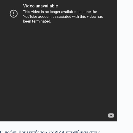
Ο πρώην Βουλευτής του ΣΥΡΙΖΑ υπενθύμισε στους