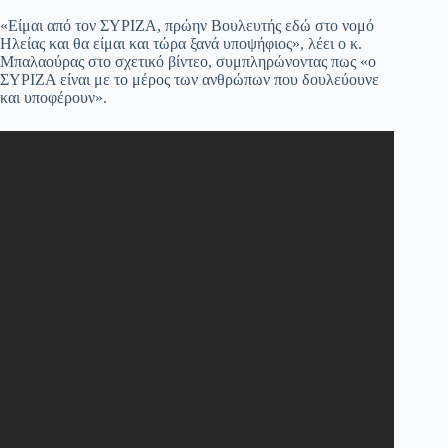
pp
m
στ
«Είμαι από τον ΣΥΡΙΖΑ, πρώην Βουλευτής εδώ στο νομό
Ηλείας και θα είμαι και τώρα ξανά υποψήφιος», λέει ο κ.
εί
Μπαλαούρας στο σχετικό βίντεο, συμπληρώνοντας πως «ο
ΣΥΡΙΖΑ είναι με το μέρος των ανθρώπων που δουλεύουνε
τε
και υποφέρουν».