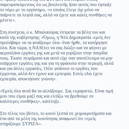
παρευρισκόμενους ότι ως βουλευτής ήταν αυτός που έφτιαξε
το νόμο με το εργόσημο, «ο οποίος έλεγε όχι μόνο να
παίρνετε τα λεφτά σας, αλλά να έχετε και καλές συνθήκες να
μένετε».
Στη συνέχεια, ο κ. Μπαλαούρας έστρεψε τα βέλη του και
κατά της κυβέρνησης: «Όμως, η Νέα Δημοκρατία -εμείς δεν
προλάβαμε να τα φτιάξουμε όλα- όταν ήρθε, τα κατήργησε
όλα. Και τώρα, η ΝΔ θέλει να σας διώξει και να φέρνει με
αεροπλάνα εργάτες γης και μετά να γυρίζουν στην πατρίδα
τους. Έκανε πειράματα και αυτό είχε σαν αποτέλεσμα να μην
υπάρχουν εργάτες γης και για τη φράουλα στην περιοχή, αλλά
και για άλλες εργασίες. Ούτε φτάνουν οι εργάτες που
έρχονται, αλλά δεν έχουν και εμπειρία. Εσείς εδώ έχετε
εμπειρία, αποκτήσατε γνώση».
«Εμείς όλα αυτά θα τα αλλάξουμε. Σας ευχαριστώ. Eίναι τιμή
μου που είμαι μαζί σας και ελπίζω να βρεθούμε σε
καλύτερες συνθήκες», κατέληξε.
Στο τέλος του βίντεο, το κοινό ξεσπά σε χειροκροτήματα και
ένα από τα μέλη της κοινότητας αναφωνεί ότι «εμείς
στηρίζουμε ΣΥΡΙΖΑ».