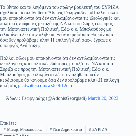
Το βίντεο και τα λεγόμενα του πρώην βουλευτή του ΣΥΡΙΖΑ
σχολίασε μέσω twitter ο Άδωνις Γεωργιάδης. «Πολλοί φίλοι
μου υποκρίνονται ότι δεν αντιλαμβάνονται τις ιδεολογικές και
πολιτικές διάφορες μεταξύ της ΝΔ και του Σύριζα ως προς
την Μεταναστευτική Πολιτική. Εδώ ο κ. Μπαλαούρας με
ειλικρίνεια λέει την αλήθεια: «εάν κερδίσουμε θα κάνουμε
όσα δεν προλάβαμε κλπ».Η επιλογή δική σας», έγραψε ο
υπουργός Ανάπτυξης.
Πολλοί φίλοι μου υποκρίνονται ότι δεν αντιλαμβάνονται τις
ιδεολογικές και πολιτικές διάφορες μεταξύ της ΝΔ και του
Σύριζα ως προς την Μεταναστευτική Πολιτική. Εδώ ο κ.
Μπαλαούρας με ειλικρίνεια λέει την αλήθεια: «εάν
κερδίσουμε θα κάνουμε όσα δεν προλάβαμε κλπ».Η επιλογή
δική σας
pic.twitter.com/ws6D612eio
— Άδωνις Γεωργιάδης (@AdonisGeorgiadi)
March 20, 2023
Ετικέτες
#
Μάκης Μπαλαούρας
#
Νέα Δημοκρατία
#
ΣΥΡΙΖΑ