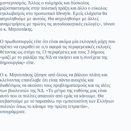
μοντερνισμός. Άλλος ο τολμηρός και δύσκολος
ριζοσπαστισμός στην πολιτική πράξη και άλλο ο εύκολος
εγκλωβισμός στο προσωπικό lifestyle. Εμείς ελάχιστα θα
ασχοληθούμε με αυτούς. Θα ασχοληθούμε με άλλες
αναμετρήσεις με πρώτες τις αυτοδιοικητικές εκλογές», τόνισε
ο κ. Μητσοτάκης.
Ο πρωθυπουργός είπε ότι είναι ακόμα μία εκλογική μάχη που
πρέπει να εγκριθεί σε ο,τι αφορά τις περιφερειακές εκλογές
θέτοντας ως στόχο τις 13 περιφέρειες και τους 3 δήμους
«μαζί με το γαλάζιο της ΝΔ να νικήσει και η συνέχεια της
δημιουργίας» είπε.
Ο κ. Μητσοτάκης ζήτησε από όλους να βάλουν πλάτη και
κλείνοντας επανέλαβε ότι είναι πάντα ανοιχτός και
διαθέσιμος να ακούσει τους προβληματισμούς και τις ιδέες
των βουλευτών της ΝΔ. «Το μέτρο της ευθύνης μας είναι
αυτό που οι πολίτες απαιτούν από εμάς να κάνουμε. Θα
σεβαστούμε με το παραπάνω την εμπιστοσύνη των Ελλήνων
πολιτών όπως το κάναμε την πρώτη τετραετία»,
υπογράμμισε.