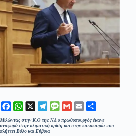
Fa
W
X
Te
M
G
E
Μ
ce
ha
le
es
m
m
οι
Μιλώντας στην Κ.Ο της ΝΔ ο πρωθυπουργός έκανε
bo
ts
gr
sa
ail
ail
ρ
αναφορά στην κλιματική κρίση και στην κακοκαιρία που
πλήττει Βόλο και Εύβοια
ok
A
a
ge
α