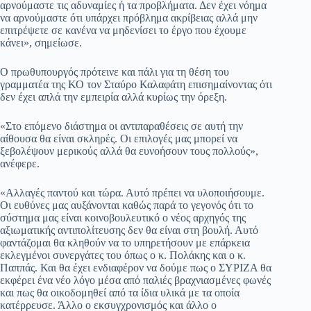
αρνούμαστε τις αδυναμίες ή τα προβλήματα. Δεν έχει νόημα
να αρνούμαστε ότι υπάρχει πρόβλημα ακρίβειας αλλά μην
επιτρέψετε σε κανένα να μηδενίσει το έργο που έχουμε
κάνει», σημείωσε.
Ο πρωθυπουργός πρότεινε και πάλι για τη θέση του
γραμματέα της ΚΟ τον Σταύρο Καλαφάτη επισημαίνοντας ότι
δεν έχει απλά την εμπειρία αλλά κυρίως την όρεξη.
«Στο επόμενο διάστημα οι αντιπαραθέσεις σε αυτή την
αίθουσα θα είναι σκληρές. Οι επιλογές μας μπορεί να
ξεβολέψουν μερικούς αλλά θα ευνοήσουν τους πολλούς»,
ανέφερε.
«Αλλαγές παντού και τώρα. Αυτό πρέπει να υλοποιήσουμε.
Οι ευθύνες μας αυξάνονται καθώς παρά το γεγονός ότι το
σύστημα μας είναι κοινοβουλευτικό ο νέος αρχηγός της
αξιωματικής αντιπολίτευσης δεν θα είναι στη βουλή. Αυτό
φαντάζομαι θα κληθούν να το υπηρετήσουν με επάρκεια
εκλεγμένοι συνεργάτες του όπως ο κ. Πολάκης και ο κ.
Παππάς. Και θα έχει ενδιαφέρον να δούμε πως ο ΣΥΡΙΖΑ θα
εκφέρει ένα νέο λόγο μέσα από παλιές βραχνιασμένες φωνές
και πως θα οικοδομηθεί από τα ίδια υλικά με τα οποία
κατέρρευσε. Άλλο ο εκσυγχρονισμός και άλλο ο