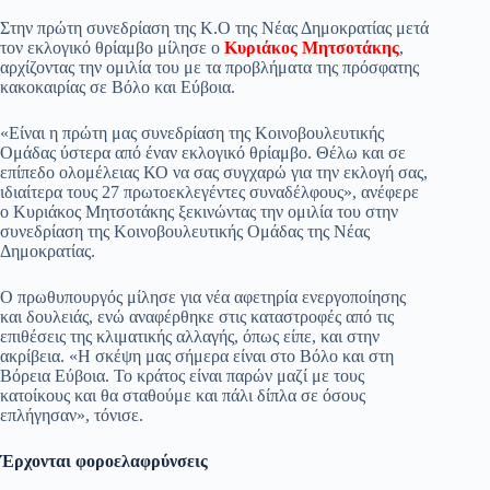
pp
m
στ
Στην πρώτη συνεδρίαση της Κ.Ο της Νέας Δημοκρατίας μετά
τον εκλογικό θρίαμβο μίλησε ο
Κυριάκος Μητσοτάκης
,
εί
αρχίζοντας την ομιλία του με τα προβλήματα της πρόσφατης
κακοκαιρίας σε Βόλο και Εύβοια.
τε
«Είναι η πρώτη μας συνεδρίαση της Κοινοβουλευτικής
Ομάδας ύστερα από έναν εκλογικό θρίαμβο. Θέλω και σε
επίπεδο ολομέλειας ΚΟ να σας συγχαρώ για την εκλογή σας,
ιδιαίτερα τους 27 πρωτοεκλεγέντες συναδέλφους», ανέφερε
ο Κυριάκος Μητσοτάκης ξεκινώντας την ομιλία του στην
συνεδρίαση της Κοινοβουλευτικής Ομάδας της Νέας
Δημοκρατίας.
Ο πρωθυπουργός μίλησε για νέα αφετηρία ενεργοποίησης
και δουλειάς, ενώ αναφέρθηκε στις καταστροφές από τις
επιθέσεις της κλιματικής αλλαγής, όπως είπε, και στην
ακρίβεια. «Η σκέψη μας σήμερα είναι στο Βόλο και στη
Βόρεια Εύβοια. Το κράτος είναι παρών μαζί με τους
κατοίκους και θα σταθούμε και πάλι δίπλα σε όσους
επλήγησαν», τόνισε.
Έρχονται φοροελαφρύνσεις