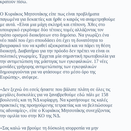
κρατούν πίσω.
Ο Κυριάκος Μητσοτάκης είπε πως είναι προβλήματα
παγωμένα για δεκαετίες και ήρθε ο καιρός να αναμετρηθούμε
με αυτά. «Είναι μια μάχη σκληρή και επίπονη. Χθες στο
υπουργικό εγκρίναμε δύο τέτοιες τομές αλλάζοντας τον
τρόπο ορισμού διοικήσεων στο δημόσιο. Να γνωρίζει ένα
νέο παιδί που έχει σπουδάσει ότι έχει τη δυνατότητα το
βιογραφικό του να κριθεί αξιοκρατικά και να πάρει τη θέση
διοικητή. Διαβατήριο για την πρόοδο δεν πρέπει να είναι οι
πολιτικές γνωριμίες. Έρχεται μία σημαντική πρωτοβουλία για
την αντιμετώπιση της μάστιγας των εγκεφαλικών. 17 νέες
μονάδες γρήγορης αντιμετώπισης των εγκεφαλικών
δημιουργούνται για να φτάσουμε στο μέσο όρο της
Ευρώπης», ανέφερε.
«Δεν ξεχνώ ότι εσείς ήσαστε που βάλατε πλάτη σε όλες τις
μεγάλες δυσκολίες για να ξαναβρεθούμε εδώ πάλι με 158
βουλευτές και τη ΝΔ κυρίαρχη. Να κρατήσουμε τις καλές
πρακτικές της προηγούμενης τετραετίας και να βελτιώσουμε
τις αδυναμίες», είπε ο Κυριάκος Μητσοτάκης συνεχίζοντας
την ομιλία του στην ΚΟ της ΝΔ.
«Σας καλώ να βρούμε τη δύσκολη ισορροπία να μην