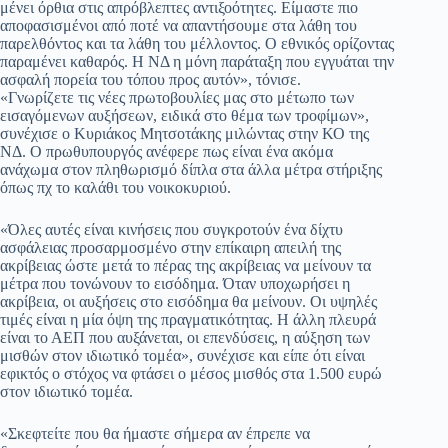
μένει όρθια στις απρόβλεπτες αντιξοότητες. Είμαστε πιο
αποφασισμένοι από ποτέ να απαντήσουμε στα λάθη του
παρελθόντος και τα λάθη του μέλλοντος. Ο εθνικός ορίζοντας
παραμένει καθαρός. Η ΝΔ η μόνη παράταξη που εγγυάται την
ασφαλή πορεία του τόπου προς αυτόν», τόνισε.
«Γνωρίζετε τις νέες πρωτοβουλίες μας στο μέτωπο των
εισαγόμενων αυξήσεων, ειδικά στο θέμα των τροφίμων»,
συνέχισε ο Κυριάκος Μητσοτάκης μιλώντας στην ΚΟ της
ΝΔ. Ο πρωθυπουργός ανέφερε πως είναι ένα ακόμα
ανάχωμα στον πληθωρισμό δίπλα στα άλλα μέτρα στήριξης
όπως πχ το καλάθι του νοικοκυριού.
«Όλες αυτές είναι κινήσεις που συγκροτούν ένα δίχτυ
ασφάλειας προσαρμοσμένο στην επίκαιρη απειλή της
ακρίβειας ώστε μετά το πέρας της ακρίβειας να μείνουν τα
μέτρα που τονώνουν το εισόδημα. Όταν υποχωρήσει η
ακρίβεια, οι αυξήσεις στο εισόδημα θα μείνουν. Οι υψηλές
τιμές είναι η μία όψη της πραγματικότητας. Η άλλη πλευρά
είναι το ΑΕΠ που αυξάνεται, οι επενδύσεις, η αύξηση των
μισθών στον ιδιωτικό τομέα», συνέχισε και είπε ότι είναι
εφικτός ο στόχος να φτάσει ο μέσος μισθός στα 1.500 ευρώ
στον ιδιωτικό τομέα.
«Σκεφτείτε που θα ήμαστε σήμερα αν έπρεπε να