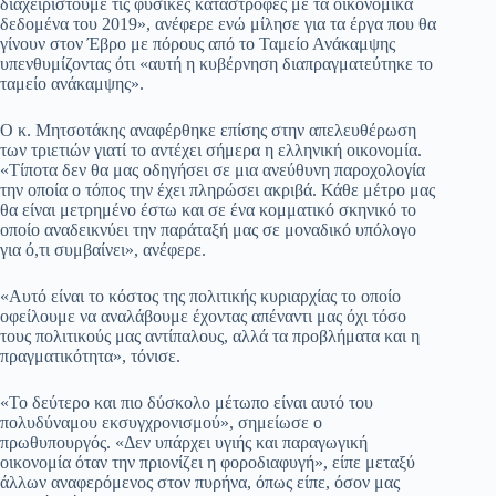
διαχειριστούμε τις φυσικές καταστροφές με τα οικονομικά
δεδομένα του 2019», ανέφερε ενώ μίλησε για τα έργα που θα
γίνουν στον Έβρο με πόρους από το Ταμείο Ανάκαμψης
υπενθυμίζοντας ότι «αυτή η κυβέρνηση διαπραγματεύτηκε το
ταμείο ανάκαμψης».
Ο κ. Μητσοτάκης αναφέρθηκε επίσης στην απελευθέρωση
των τριετιών γιατί το αντέχει σήμερα η ελληνική οικονομία.
«Τίποτα δεν θα μας οδηγήσει σε μια ανεύθυνη παροχολογία
την οποία ο τόπος την έχει πληρώσει ακριβά. Κάθε μέτρο μας
θα είναι μετρημένο έστω και σε ένα κομματικό σκηνικό το
οποίο αναδεικνύει την παράταξή μας σε μοναδικό υπόλογο
για ό,τι συμβαίνει», ανέφερε.
«Αυτό είναι το κόστος της πολιτικής κυριαρχίας το οποίο
οφείλουμε να αναλάβουμε έχοντας απέναντι μας όχι τόσο
τους πολιτικούς μας αντίπαλους, αλλά τα προβλήματα και η
πραγματικότητα», τόνισε.
«Το δεύτερο και πιο δύσκολο μέτωπο είναι αυτό του
πολυδύναμου εκσυγχρονισμού», σημείωσε ο
πρωθυπουργός. «Δεν υπάρχει υγιής και παραγωγική
οικονομία όταν την πριονίζει η φοροδιαφυγή», είπε μεταξύ
άλλων αναφερόμενος στον πυρήνα, όπως είπε, όσον μας