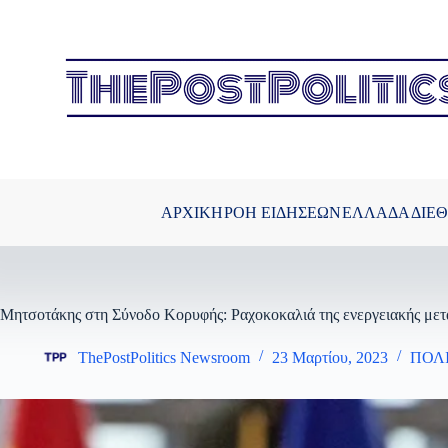
Μετάβαση
στο
περιεχόμενο
ΑΡΧΙΚΗ
ΡΟΗ ΕΙΔΗΣΕΩΝ
ΕΛΛΑΔΑ
ΔΙΕ
Μητσοτάκης στη Σύνοδο Κορυφής: Ραχοκοκαλιά της ενεργειακής μετ
ThePostPolitics Newsroom
23 Μαρτίου, 2023
ΠΟΛ