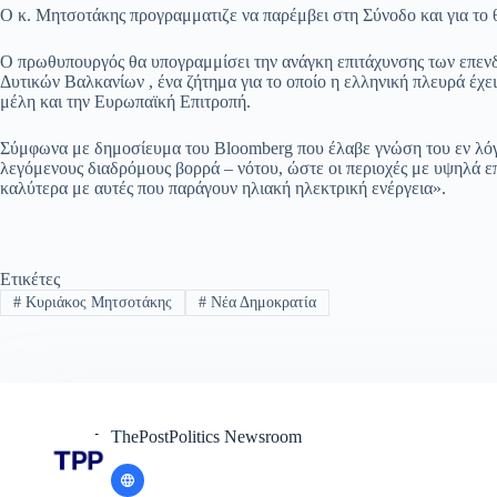
Ο κ. Μητσοτάκης προγραμματιζε να παρέμβει στη Σύνοδο και για το θ
Ο πρωθυπουργός θα υπογραμμίσει την ανάγκη επιτάχυνσης των επενδ
Δυτικών Βαλκανίων , ένα ζήτημα για το οποίο η ελληνική πλευρά έχε
μέλη και την Ευρωπαϊκή Επιτροπή.
Σύμφωνα με δημοσίευμα του Bloomberg που έλαβε γνώση του εν λόγ
λεγόμενους διαδρόμους βορρά – νότου, ώστε οι περιοχές με υψηλά ε
καλύτερα με αυτές που παράγουν ηλιακή ηλεκτρική ενέργεια».
Ετικέτες
#
Κυριάκος Μητσοτάκης
#
Νέα Δημοκρατία
ThePostPolitics Newsroom