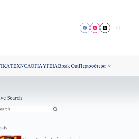
ΤΙΚΑ
ΤΕΧΝΟΛΟΓΙΑ
ΥΓΕΙΑ
Break Out
Περισσότερα
ive Search
o
sults
osts