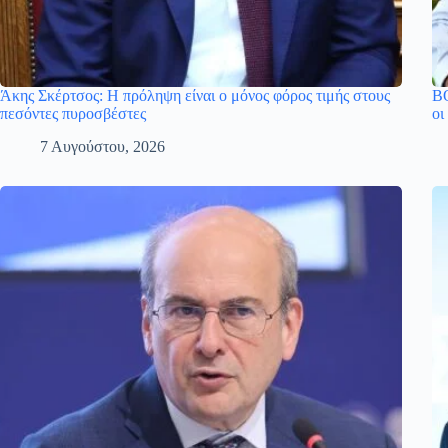
Άκης Σκέρτσος: Η πρόληψη είναι ο μόνος φόρος τιμής στους
ΒΟ
πεσόντες πυροσβέστες
οι
7 Αυγούστου, 2026