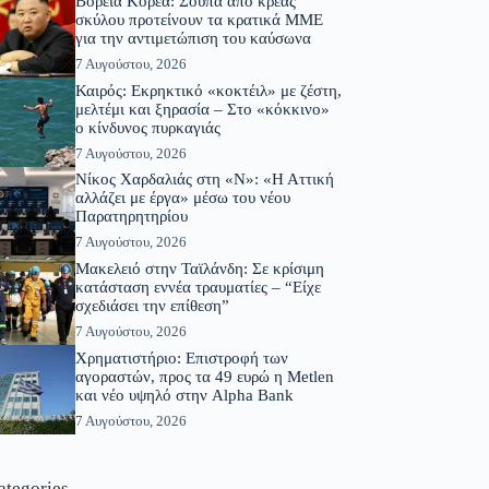
Βόρεια Κορέα: Σούπα από κρέας
σκύλου προτείνουν τα κρατικά ΜΜΕ
για την αντιμετώπιση του καύσωνα
7 Αυγούστου, 2026
Καιρός: Εκρηκτικό «κοκτέιλ» με ζέστη,
μελτέμι και ξηρασία – Στο «κόκκινο»
ο κίνδυνος πυρκαγιάς
7 Αυγούστου, 2026
Νίκος Χαρδαλιάς στη «Ν»: «Η Αττική
αλλάζει με έργα» μέσω του νέου
Παρατηρητηρίου
7 Αυγούστου, 2026
Μακελειό στην Ταϊλάνδη: Σε κρίσιμη
κατάσταση εννέα τραυματίες – “Είχε
σχεδιάσει την επίθεση”
7 Αυγούστου, 2026
Χρηματιστήριο: Επιστροφή των
αγοραστών, προς τα 49 ευρώ η Metlen
και νέο υψηλό στην Alpha Bank
7 Αυγούστου, 2026
ategories