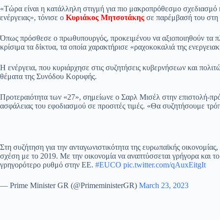
ce
ha
le
es
m
m
οι
«Τώρα είναι η κατάλληλη στιγμή για πιο μακροπρόθεσμο σχεδιασμό κ
bo
ts
gr
sa
ail
ail
ρ
ενέργειας», τόνισε ο
Κυριάκος Μητσοτάκης
σε παρέμβασή του στη 
ok
A
a
ge
α
Όπως πρόσθεσε ο πρωθυπουργός, προκειμένου να αξιοποιηθούν τα π
pp
m
στ
κρίσιμα τα δίκτυα, τα οποία χαρακτήρισε «ραχοκοκαλιά της ενεργεια
εί
Η ενέργεια, που κυριάρχησε στις συζητήσεις κυβερνήσεων και πολιτώ
τε
θέματα της Συνόδου Κορυφής.
Προτεραιότητα των «27», σημείωνε ο Σαρλ Μισέλ στην επιστολή-πρόσ
ασφάλειας του εφοδιασμού σε προσιτές τιμές. «Θα συζητήσουμε τρόπ
Στη συζήτηση για την ανταγωνιστικότητα της ευρωπαϊκής οικονομίας
σχέση με το 2019. Με την οικονομία να αναπτύσσεται γρήγορα και τ
γρηγορότερο ρυθμό στην ΕΕ.
#EUCO
pic.twitter.com/qAuxEitgIt
— Prime Minister GR (@PrimeministerGR)
March 23, 2023