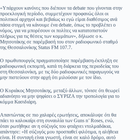
pp
m
στ
«Υπάρχουν κανόνες που διέπουν τα debate που γίνονται στην
προεκλογική περίοδο, συμμετέχουν προφανώς όλοι οι
εί
πολιτικοί αρχηγοί και βεβαίως κι εγώ είμαι διαθέσιμος ανά
πάσα στιγμή να κάνουμε ένα debate, όπως το προβλέπει ο
τε
νόμος, για να μπορέσουν οι πολίτες να κατατοπιστούν
πλήρως για τις θέσεις των κομμάτων», δήλωσε ο κ.
Μητσοτάκης σε παρέμβασή του στον ραδιοφωνικό σταθμό
της Θεσσαλονίκης Status FM 107.7.
Ο πρωθυπουργός πραγματοποίησε παρέμβαση-έκπληξη σε
ραδιοφωνική εκπομπή, κατά τη διάρκεια της περιοδείας του
στη Θεσσαλονίκη, με τις δύο ραδιοφωνικές παραγωγούς να
μην πιστεύουν στην αρχή ότι μιλούσαν με τον ίδιο.
Ο Κυριάκος Μητσοτάκης, μεταξύ άλλων, τόνισε ότι θεωρεί
αδιανόητο να μην ψηφίσει ο ΣΥΡΙΖΑ την τροπολογία για το
κόμμα Κασιδιάρη.
Απαντώντας σε πιο χαλαρές ερωτήσεις, αποκάλυψε ότι θα
πάει το καλοκαίρι στη συναυλία των Guns n’ Roses, ενώ,
όταν ρωτήθηκε αν η σύζυγός του φτιάχνει ντολμαδάκια,
απάντησε: «Η σύζυγός μου προσπαθεί φιλότιμα, η αλήθεια
είναι. Η συνταγή είναι γνωστή, είναι σε καλό δρόμο, αυτό