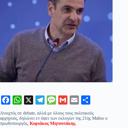
Fa
W
X
Te
M
G
E
Μ
ce
ha
le
es
m
m
οι
Ανοιχτός σε debate, αλλά με όλους τους πολιτικούς
bo
ts
gr
sa
ail
ail
ρ
αρχηγούς, δηλώνει εν όψει των εκλογών της 21ης Μαΐου ο
πρωθυπουργός,
Κυριάκος Μητσοτάκης
.
ok
A
a
ge
α