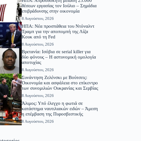
ΗΠΑ: Απροσδόκητη μείωση 23.000
θέσεων εργασίας τον Ιούλιο – Σημάδια
επιβράδυνσης στην οικονομία
8 Αυγούστου, 2026
ΗΠΑ: Νέα προσπάθεια του Ντόναλντ
Τραμπ για την αποπομπή της Λίζα
Κουκ από τη Fed
8 Αυγούστου, 2026
Βρετανία: Ισόβια σε serial killer για
δύο φόνους – Η αστυνομική ομολογία
αποτυχίας
8 Αυγούστου, 2026
Συνάντηση Ζελένσκι με Βούτσιτς:
Οικονομία και ασφάλεια στο επίκεντρο
των συνομιλιών Ουκρανίας και Σερβίας
8 Αυγούστου, 2026
Άλιμος: Υπό έλεγχο η φωτιά σε
κατάστημα ναυτιλιακών ειδών – Άμεση
η επέμβαση της Πυροσβεστικής
8 Αυγούστου, 2026
ategories