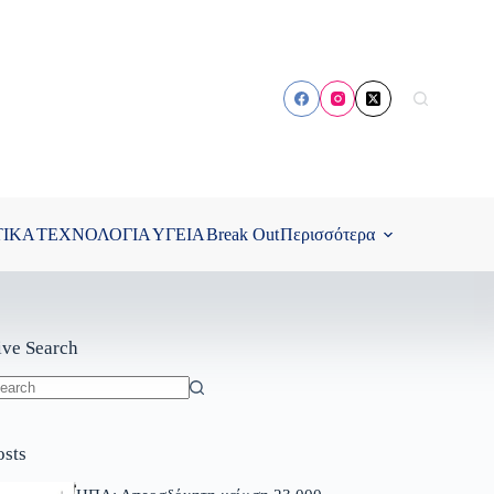
ΤΙΚΑ
ΤΕΧΝΟΛΟΓΙΑ
ΥΓΕΙΑ
Break Out
Περισσότερα
ive Search
o
sults
osts