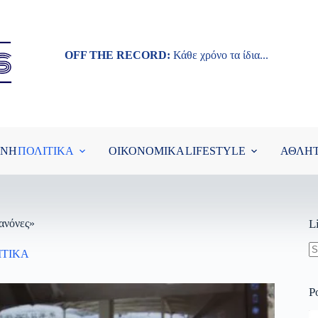
OFF THE RECORD:
Κάθε χρόνο τα ίδια...
ΘΝΗ
ΠΟΛΙΤΙΚΑ
ΟΙΚΟΝΟΜΙΚΑ
LIFESTYLE
ΑΘΛΗ
ανόνες»
L
ΙΤΙΚΑ
N
re
P