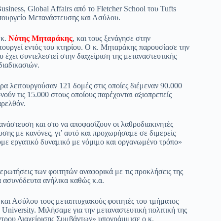
iness, Global Affairs από το Fletcher School του Tufts
Υπουργείο Μετανάστευσης και Ασύλου.
 κ.
Νότης Μηταράκης
, και τους ξενάγησε στην
ουργεί εντός του κτηρίου. Ο κ. Μηταράκης παρουσίασε την
υ έχει συντελεστεί στην διαχείριση της μεταναστευτικής
διαδικασιών.
α λειτουργούσαν 121 δομές στις οποίες διέμεναν 90.000
νούν τις 15.000 στους οποίους παρέχονται αξιοπρεπείς
αρελθόν.
ανάστευση και στο να αποφασίζουν οι λαθροδιακινητές
σης με κανόνες, γι’ αυτό και προχωρήσαμε σε διμερείς
με εργατικό δυναμικό με νόμιμο και οργανωμένο τρόπο»
ρωτήσεις των φοιτητών αναφορικά με τις προκλήσεις της
τα ασυνόδευτα ανήλικα καθώς κ.α.
αι Ασύλου τους μεταπτυχιακούς φοιτητές του τμήματος
ts University. Μιλήσαμε για την μεταναστευτική πολιτική της
τρου Διαχείρισης Συμβάντων» υπογράμμισε ο κ.