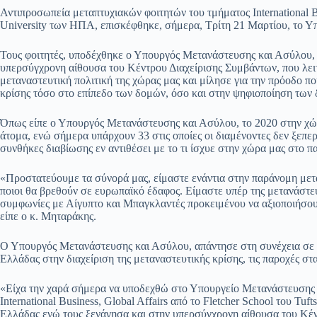
ce
ha
le
es
m
m
οι
Αντιπροσωπεία μεταπτυχιακών φοιτητών του τμήματος International Bus
bo
ts
gr
sa
ail
ail
ρ
University των ΗΠΑ, επισκέφθηκε, σήμερα, Τρίτη 21 Μαρτίου, το 
ok
A
a
ge
α
Τους φοιτητές, υποδέχθηκε ο Υπουργός Μετανάστευσης και Ασύλου,
pp
m
στ
υπερσύγχρονη αίθουσα του Κέντρου Διαχείρισης Συμβάντων, που λειτ
μεταναστευτική πολιτική της χώρας μας και μίλησε για την πρόοδο πο
εί
κρίσης τόσο στο επίπεδο των δομών, όσο και στην ψηφιοποίηση των 
τε
Όπως είπε ο Υπουργός Μετανάστευσης και Ασύλου, το 2020 στην χώρ
άτομα, ενώ σήμερα υπάρχουν 33 στις οποίες οι διαμένοντες δεν ξεπερ
συνθήκες διαβίωσης εν αντιθέσει με το τι ίσχυε στην χώρα μας στο π
«Προστατεύουμε τα σύνορά μας, είμαστε ενάντια στην παράνομη μετ
ποιοι θα βρεθούν σε ευρωπαϊκό έδαφος. Είμαστε υπέρ της μετανάστευ
συμφωνίες με Αίγυπτο και Μπαγκλαντές προκειμένου να αξιοποιήσου
είπε ο κ. Μηταράκης.
Ο Υπουργός Μετανάστευσης και Ασύλου, απάντησε στη συνέχεια σε ε
Ελλάδας στην διαχείριση της μεταναστευτικής κρίσης, τις παροχές σ
«Είχα την χαρά σήμερα να υποδεχθώ στο Υπουργείο Μετανάστευσης κ
International Business, Global Affairs από το Fletcher School του Tuf
Ελλάδας ενώ τους ξενάγησα και στην υπερσύγχρονη αίθουσα του Κέν