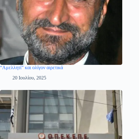
“Αμελλητί” και ολίγον αιρετικά
20 Ιουλίου, 2025