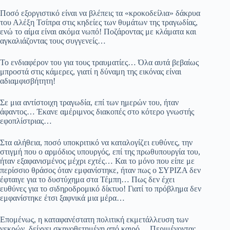
pp
m
στ
Ποσό εξοργιστικό είναι να βλέπεις τα «κροκοδείλια» δάκρυα
εί
του Αλέξη Τσίπρα στις κηδείες των θυμάτων της τραγωδίας,
ενώ το αίμα είναι ακόμα νωπό! Ποζάροντας με κλάματα και
τε
αγκαλιάζοντας τους συγγενείς…
Το ενδιαφέρον του για τους τραυματίες… Όλα αυτά βεβαίως
μπροστά στις κάμερες, γιατί η δύναμη της εικόνας είναι
αδιαμφισβήτητη!
Σε μια αντίστοιχη τραγωδία, επί των ημερών του, ήταν
άφαντος… Έκανε αμέριμνος διακοπές στο κότερο γνωστής
εφοπλίστριας…
Στα αλήθεια, ποσό υποκριτικό να καταλογίζει ευθύνες, την
στιγμή που ο αρμόδιος υπουργός, επί της πρωθυπουργία του,
ήταν εξαφανισμένος μέχρι εχτές… Και το μόνο που είπε με
περίσσιο θράσος όταν εμφανίστηκε, ήταν πως ο ΣΥΡΙΖΑ δεν
έφταιγε για το δυστύχημα στα Τέμπη… Πως δεν έχει
ευθύνες για το σιδηροδρομικό δίκτυο! Γιατί το πρόβλημα δεν
εμφανίστηκε έτσι ξαφνικά μια μέρα…
Επομένως, η καταφανέστατη πολιτική εκμετάλλευση των
νεκρών, δείχνει σκηνοθετημένη από καιρό… Περιμένοντας