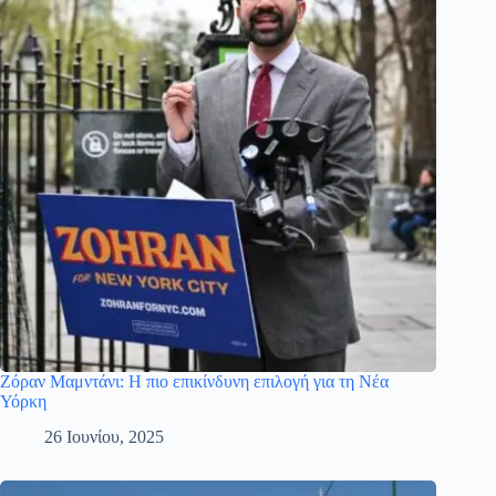
Ζόραν Μαμντάνι: Η πιο επικίνδυνη επιλογή για τη Νέα
Υόρκη
26 Ιουνίου, 2025