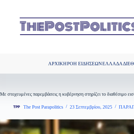
Μετάβαση
στο
περιεχόμενο
ΑΡΧΙΚΗ
ΡΟΗ ΕΙΔΗΣΕΩΝ
ΕΛΛΑΔΑ
ΔΙΕ
Με στοχευμένες παρεμβάσεις η κυβέρνηση στηρίζει το διαθέσιμο ει
The Post Parapolitics
23 Σεπτεμβρίου, 2025
ΠΑΡΑ