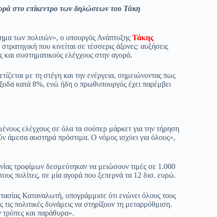
αγορά στο επίκεντρο των δηλώσεων του Τάκη
δημα των πολιτών», ο υπουργός Ανάπτυξης
Τάκης
τρατηγική που κινείται σε τέσσερις άξονες: αυξήσεις
ς και συστηματικούς ελέγχους στην αγορά.
τίζεται με τη στέγη και την ενέργεια, σημειώνοντας πως
 έξοδα κατά 8%, ενώ ήδη ο πρωθυπουργός έχει παρέμβει
ένους ελέγχους σε όλα τα σούπερ μάρκετ για την τήρηση
ν άμεσα αυστηρά πρόστιμα. Ο νόμος ισχύει για όλους»,
νίας τροφίμων δεσμεύτηκαν να μειώσουν τιμές σε 1.000
τους πολίτες, σε μία αγορά που ξεπερνά τα 12 δισ. ευρώ.
τασίας Καταναλωτή, υπογράμμισε ότι ενώνει όλους τους
ς τις πολιτικές δυνάμεις να στηρίξουν τη μεταρρύθμιση.
 τρύπες και παράθυρα».