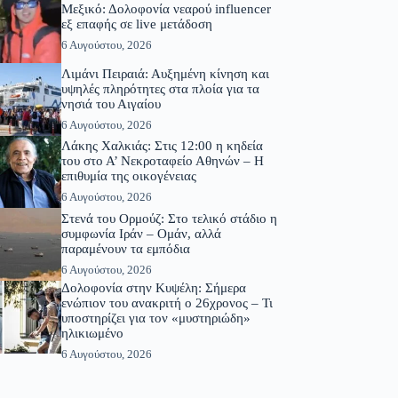
Μεξικό: Δολοφονία νεαρού influencer
εξ επαφής σε live μετάδοση
6 Αυγούστου, 2026
Λιμάνι Πειραιά: Αυξημένη κίνηση και
υψηλές πληρότητες στα πλοία για τα
νησιά του Αιγαίου
6 Αυγούστου, 2026
Λάκης Χαλκιάς: Στις 12:00 η κηδεία
του στο Α’ Νεκροταφείο Αθηνών – Η
επιθυμία της οικογένειας
6 Αυγούστου, 2026
Στενά του Ορμούζ: Στο τελικό στάδιο η
συμφωνία Ιράν – Ομάν, αλλά
παραμένουν τα εμπόδια
6 Αυγούστου, 2026
Δολοφονία στην Κυψέλη: Σήμερα
ενώπιον του ανακριτή ο 26χρονος – Τι
υποστηρίζει για τον «μυστηριώδη»
ηλικιωμένο
6 Αυγούστου, 2026