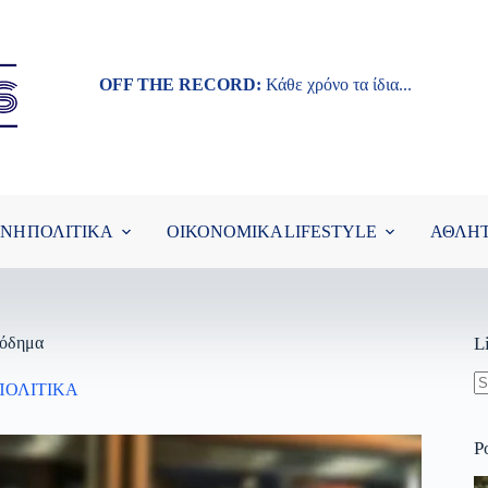
OFF THE RECORD:
Κάθε χρόνο τα ίδια...
ΘΝΗ
ΠΟΛΙΤΙΚΑ
ΟΙΚΟΝΟΜΙΚΑ
LIFESTYLE
ΑΘΛΗ
σόδημα
L
ΠΟΛΙΤΙΚΑ
N
re
P