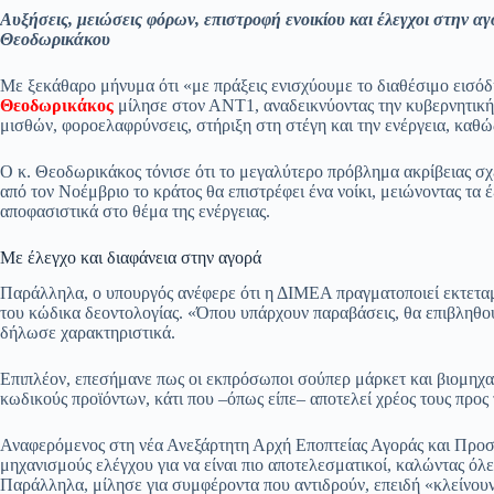
ce
ha
le
es
m
m
οι
Αυξήσεις, μειώσεις φόρων, επιστροφή ενοικίου και έλεγχοι στην 
bo
ts
gr
sa
ail
ail
ρ
Θεοδωρικάκου
ok
A
a
ge
α
Με ξεκάθαρο μήνυμα ότι «με πράξεις ενισχύουμε το διαθέσιμο εισό
pp
m
στ
Θεοδωρικάκος
μίλησε στον ΑΝΤ1, αναδεικνύοντας την κυβερνητική σ
μισθών, φοροελαφρύνσεις, στήριξη στη στέγη και την ενέργεια, καθώ
εί
τε
Ο κ. Θεοδωρικάκος τόνισε ότι το μεγαλύτερο πρόβλημα ακρίβειας σχε
από τον Νοέμβριο το κράτος θα επιστρέφει ένα νοίκι, μειώνοντας τα
αποφασιστικά στο θέμα της ενέργειας.
Με έλεγχο και διαφάνεια στην αγορά
Παράλληλα, ο υπουργός ανέφερε ότι η ΔΙΜΕΑ πραγματοποιεί εκτεταμ
του κώδικα δεοντολογίας. «Όπου υπάρχουν παραβάσεις, θα επιβληθού
δήλωσε χαρακτηριστικά.
Επιπλέον, επεσήμανε πως οι εκπρόσωποι σούπερ μάρκετ και βιομηχα
κωδικούς προϊόντων, κάτι που –όπως είπε– αποτελεί χρέος τους προς 
Αναφερόμενος στη νέα Ανεξάρτητη Αρχή Εποπτείας Αγοράς και Προσ
μηχανισμούς ελέγχου για να είναι πιο αποτελεσματικοί, καλώντας όλε
Παράλληλα, μίλησε για συμφέροντα που αντιδρούν, επειδή «κλείνουν