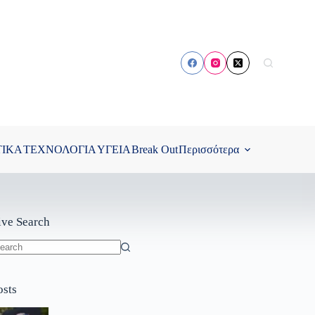
ΤΙΚΑ
ΤΕΧΝΟΛΟΓΙΑ
ΥΓΕΙΑ
Break Out
Περισσότερα
ive Search
o
sults
osts