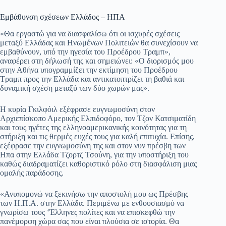
Εμβάθυνση σχέσεων Ελλάδος – ΗΠΑ
«Θα εργαστώ για να διασφαλίσω ότι οι ισχυρές σχέσεις
μεταξύ Ελλάδας και Ηνωμένων Πολιτειών θα συνεχίσουν να
εμβαθύνουν, υπό την ηγεσία του Προέδρου Τραμπ»,
αναφέρει στη δήλωσή της και σημειώνει: «Ο διορισμός μου
στην Αθήνα υπογραμμίζει την εκτίμηση του Προέδρου
Τραμπ προς την Ελλάδα και αντικατοπτρίζει τη βαθιά και
δυναμική σχέση μεταξύ των δύο χωρών μας».
Η κυρία Γκιλφόιλ εξέφρασε ευγνωμοσύνη στον
Αρχιεπίσκοπο Αμερικής Ελπιδοφόρο, τον Τζον Κατσιματίδη
και τους ηγέτες της ελληνοαμερικανικής κοινότητας για τη
στήριξη και τις θερμές ευχές τους για καλή επιτυχία. Επίσης,
εξέφρασε την ευγνωμοσύνη της και στον νυν πρέσβη των
Ηπα στην Ελλάδα Τζορτζ Τσούνη, για την υποστήριξη του
καθώς διαδραματίζει καθοριστικό ρόλο στη διασφάλιση μιας
ομαλής παράδοσης.
«Ανυπομονώ να ξεκινήσω την αποστολή μου ως Πρέσβης
των Η.Π.Α. στην Ελλάδα. Περιμένω με ενθουσιασμό να
γνωρίσω τους ‘Έλληνες πολίτες και να επισκεφθώ την
πανέμορφη χώρα σας που είναι πλούσια σε ιστορία. Θα