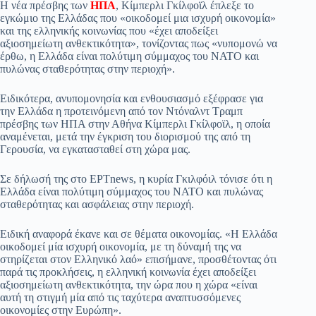
ok
A
a
ge
α
Η νέα πρέσβης των
ΗΠΑ
, Κίμπερλι Γκίλφοϊλ έπλεξε το
εγκώμιο της Ελλάδας που «οικοδομεί μια ισχυρή οικονομία»
pp
m
στ
και της ελληνικής κοινωνίας που «έχει αποδείξει
αξιοσημείωτη ανθεκτικότητα», τονίζοντας πως «νυπομονώ να
εί
έρθω, η Ελλάδα είναι πολύτιμη σύμμαχος του ΝΑΤΟ και
πυλώνας σταθερότητας στην περιοχή».
τε
Ειδικότερα, ανυπομονησία και ενθουσιασμό εξέφρασε για
την Ελλάδα η προτεινόμενη από τον Ντόναλντ Τραμπ
πρέσβης των ΗΠΑ στην Αθήνα Κίμπερλι Γκίλφοϊλ, η οποία
αναμένεται, μετά την έγκριση του διορισμού της από τη
Γερουσία, να εγκατασταθεί στη χώρα μας.
Σε δήλωσή της στο ΕΡΤnews, η κυρία Γκιλφόιλ τόνισε ότι η
Ελλάδα είναι πολύτιμη σύμμαχος του ΝΑΤΟ και πυλώνας
σταθερότητας και ασφάλειας στην περιοχή.
Ειδική αναφορά έκανε και σε θέματα οικονομίας. «Η Ελλάδα
οικοδομεί μία ισχυρή οικονομία, με τη δύναμή της να
στηρίζεται στον Ελληνικό λαό» επισήμανε, προσθέτοντας ότι
παρά τις προκλήσεις, η ελληνική κοινωνία έχει αποδείξει
αξιοσημείωτη ανθεκτικότητα, την ώρα που η χώρα «είναι
αυτή τη στιγμή μία από τις ταχύτερα αναπτυσσόμενες
οικονομίες στην Ευρώπη».