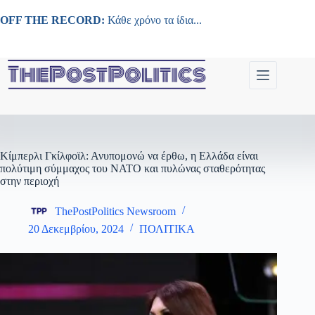
Μετάβαση
στο
OFF THE RECORD:
Κάθε χρόνο τα ίδια...
περιεχόμενο
Κίμπερλι Γκίλφοϊλ: Ανυπομονώ να έρθω, η Ελλάδα είναι
πολύτιμη σύμμαχος του ΝΑΤΟ και πυλώνας σταθερότητας
στην περιοχή
ThePostPolitics Newsroom
20 Δεκεμβρίου, 2024
ΠΟΛΙΤΙΚΑ