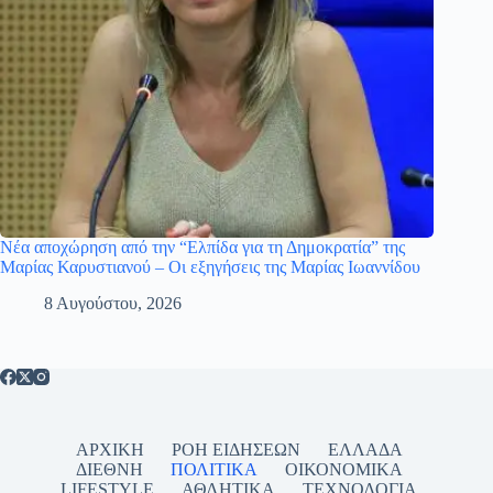
Νέα αποχώρηση από την “Ελπίδα για τη Δημοκρατία” της
Μαρίας Καρυστιανού – Οι εξηγήσεις της Μαρίας Ιωαννίδου
8 Αυγούστου, 2026
ΑΡΧΙΚΗ
ΡΟΗ ΕΙΔΗΣΕΩΝ
ΕΛΛΑΔΑ
ΔΙΕΘΝΗ
ΠΟΛΙΤΙΚΑ
ΟΙΚΟΝΟΜΙΚΑ
LIFESTYLE
ΑΘΛΗΤΙΚΑ
ΤΕΧΝΟΛΟΓΙΑ