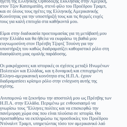
ηγέτη της Ελληνικής Ορθόδοξης Εκκλησίας στην Αμερική,
στον Τζον Κατσιματίδη, στενό φίλο του Προέδρου Τραμπ,
και σε όλους τους ηγέτες της Ελληνικής Αμερικανικής
Κοινότητας για την υποστήριξή τους και τις θερμές ευχές
τους για καλή επιτυχία στα καθήκοντά μου.
Είμαι στην διαδικασία προετοιμασίας για τη μετάβασή μου
στην Ελλάδα και θα ήθελα να εκφράσω τη βαθιά μου
ευγνωμοσύνη στον Πρέσβη Τζορτζ Τσούνη για την
υποστήριξη του καθώς διαδραματίζει καθοριστικό ρόλο στη
διασφάλιση μιας ομαλής παράδοσης.
Οι μακρόχρονες και ιστορικές οι σχέσεις μεταξύ Ηνωμένων
Πολιτειών και Ελλάδας, και η δυναμική και επιτυχημένη
Ελληνο-αμερικανική κοινότητα στις Η.Π.Α. έχουν
διαδραματίσει κρίσιμο ρόλο στην ενίσχυση αυτής της
σχέσης.
Ανυπομονώ να ξεκινήσω την αποστολή μου ως Πρέσβης των
Η.Π.Α. στην Ελλάδα. Περιμένω με ενθουσιασμό να
γνωρίσω τους ‘Έλληνες πολίτες και να επισκεφθώ την
πανέμορφη χώρα σας που είναι πλούσια σε ιστορία. Θα
προσπαθήσω να εκπληρώσω τις προσδοκίες του Προέδρου
Ντόναλντ Τραμπ, υπηρετώντας τόσο τον αμερικανικό λαό