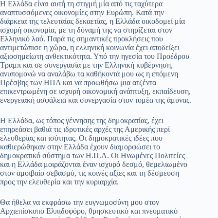
Η Ελλάδα είναι αυτή τη στιγμή μία από τις ταχύτερα
αναπτυσσόμενες οικονομίες στην Ευρώπη. Κατά την
διάρκεια της τελευταίας δεκαετίας, η Ελλάδα οικοδομεί μία
ισχυρή οικονομία, με τη δύναμή της να στηρίζεται στον
Ελληνικό λαό. Παρά τις σημαντικές προκλήσεις που
αντιμετώπισε η χώρα, η ελληνική κοινωνία έχει αποδείξει
αξιοσημείωτη ανθεκτικότητα. Υπό την ηγεσία του Προέδρου
Τραμπ και σε συνεργασία με την Ελληνική κυβέρνηση,
ανυπομονώ να αναλάβω τα καθήκοντά μου ως η επόμενη
Πρέσβης των ΗΠΑ και να προωθήσω μια ατζέντα
επικεντρωμένη σε ισχυρή οικονομική ανάπτυξη, εκπαίδευση,
ενεργειακή ασφάλεια και συνεργασία στον τομέα της άμυνας.
Η Ελλάδα, ως τόπος γέννησης της δημοκρατίας, έχει
επηρεάσει βαθιά τις ιδρυτικές αρχές της Αμερικής περί
ελευθερίας και ισότητας. Οι δημοκρατικές ιδέες που
καθιερώθηκαν στην Ελλάδα έχουν διαμορφώσει το
δημοκρατικό σύστημα των Η.Π.Α. Οι Ηνωμένες Πολιτείες
και η Ελλάδα μοιράζονται έναν ισχυρό δεσμό, θεμελιωμένο
στον αμοιβαίο σεβασμό, τις κοινές αξίες και τη δέσμευση
προς την ελευθερία και την κυριαρχία.
Θα ήθελα να εκφράσω την ευγνωμοσύνη μου στον
Αρχιεπίσκοπο Ελπιδοφόρο, θρησκευτικό και πνευματικό