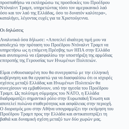
προσπαθήσω να εκπληρώσω τις προσδοκίες του Προέδρου
Ντόναλντ Τραμπ, υπηρετώντας τόσο τον αμερικανικό λαό
όσο και τον λαό της Ελλάδας, όσο το δυνατόν καλύτερα»,
καταλήγει, λέγοντας ευχές για τα Χριστούγεννα.
Οι δηλώσεις
Αναλυτικά όσα δήλωσε: «Αποτελεί ιδιαίτερη τιμή μου να
αποδεχτώ την πρόταση του Προέδρου Ντόναλντ Τραμπ να
υπηρετήσω ως η επόμενη Πρέσβης των ΗΠΑ στην Ελλάδα
και ανυπομονώ να εξασφαλίσω την υποστήριξη της αρμόδιας
επιτροπής της Γερουσίας των Ηνωμένων Πολιτειών.
Είμαι ενθουσιασμένη που θα συνεργαστώ με την ελληνική
κυβέρνηση και θα εργαστώ για να διασφαλίσω ότι οι ισχυρές
σχέσεις μεταξύ Ελλάδας και Ηνωμένων Πολιτειών θα
συνεχίσουν να εμβαθύνουν, υπό την ηγεσία του Προέδρου
Τραμπ. Ως πολύτιμη σύμμαχος του ΝΑΤΟ, η Ελλάδα
διαδραματίζει σημαντικό ρόλο στην Ευρωπαϊκή Ένωση και
αποτελεί πυλώνα σταθερότητας και ασφάλειας στην περιοχή.
Ο διορισμός μου στην Αθήνα υπογραμμίζει την εκτίμηση του
Προέδρου Τραμπ προς την Ελλάδα και αντικατοπτρίζει τη
βαθιά και δυναμική σχέση μεταξύ των δύο χωρών μας.