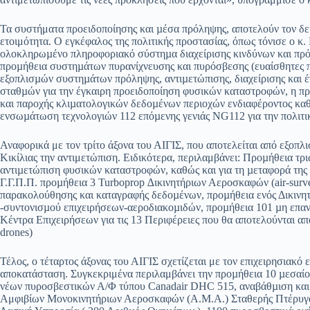
Τα συστήματα προειδοποίησης και µέσα πρόληψης, αποτελούν τον δεύ
ετοιμότητα. Ο εγκέφαλος της πολιτικής προστασίας, όπως τόνισε ο κ.
ολοκληρωµένο πληροφοριακό σύστηµα διαχείρισης κινδύνων και πρό
προµήθεια συστηµάτων πυρανίχνευσης και πυρόσβεσης (ευαίσθητες πε
εξοπλισµών συστηµάτων πρόληψης, αντιµετώπισης, διαχείρισης και 
σταθµών για την έγκαιρη προειδοποίηση φυσικών καταστροφών, η πρ
και παροχής κλιµατολογικών δεδοµένων περιοχών ενδιαφέροντος κα
ενσωµάτωση τεχνολογιών 112 επόµενης γενιάς NG112 για την πολιτι
Αναφορικά με τον τρίτο άξονα του ΑΙΓΙΣ, που αποτελείται από εξοπλι
Κικίλιας την αντιμετώπιση. Ειδικότερα, περιλαμβάνει: Προµήθεια τρ
αντιµετώπιση φυσικών καταστροφών, καθώς και για τη µεταφορά της
Γ.Γ.Π.Π. προµήθεια 3 Turboprop ∆ικινητήριων Αεροσκαφών (air-surv
παρακολούθησης και καταγραφής δεδοµένων, προµήθεια ενός Δικιν
-συντονισµού επιχειρήσεων-αεροδιακοµιδών, προµήθεια 101 µη επ
Κέντρα Επιχειρήσεων για τις 13 Περιφέρειες που θα αποτελούνται α
drones)
Τέλος, ο τέταρτος άξονας του ΑΙΓΙΣ σχετίζεται με τον επιχειρησιακό
αποκατάσταση. Συγκεκριμένα περιλαμβάνει την προµήθεια 10 µεσαίο
νέων πυροσβεστικών Α/Φ τύπου Canadair DHC 515, αναβάθµιση και 
Αμφιβίων Μονοκινητήριων Αεροσκαφών (Α.Μ.Α.) Σταθερής Πτέρυγας