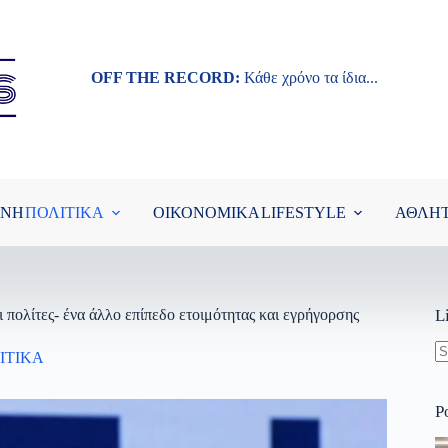
OFF THE RECORD:
Κάθε χρόνο τα ίδια...
ΘΝΗ
ΠΟΛΙΤΙΚΑ
ΟΙΚΟΝΟΜΙΚΑ
LIFESTYLE
ΑΘΛΗ
αι πολίτες- ένα άλλο επίπεδο ετοιμότητας και εγρήγορσης
L
ΙΤΙΚΑ
N
re
P