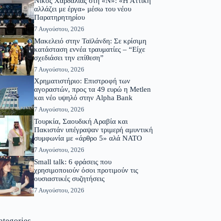
Νίκος Χαρδαλιάς στη «Ν»: «Η Αττική
αλλάζει με έργα» μέσω του νέου
Παρατηρητηρίου
7 Αυγούστου, 2026
Μακελειό στην Ταϊλάνδη: Σε κρίσιμη
κατάσταση εννέα τραυματίες – “Είχε
σχεδιάσει την επίθεση”
7 Αυγούστου, 2026
Χρηματιστήριο: Επιστροφή των
αγοραστών, προς τα 49 ευρώ η Metlen
και νέο υψηλό στην Alpha Bank
7 Αυγούστου, 2026
Τουρκία, Σαουδική Αραβία και
Πακιστάν υπέγραψαν τριμερή αμυντική
συμφωνία με «άρθρο 5» αλά ΝΑΤΟ
7 Αυγούστου, 2026
Small talk: 6 φράσεις που
χρησιμοποιούν όσοι προτιμούν τις
ουσιαστικές συζητήσεις
7 Αυγούστου, 2026
ategories