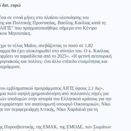
 δισ. ευρώ
σα σε εννιά μήνες στο πλαίσιο υλοποίησης του
ς και Πολιτικής Προστασίας, Βασίλης Κικίλιας κατά τη
 “ΑΙΓΙΣ” που πραγματοποιήθηκε σήμερα στο Κέντρο
άκου Μητσοτάκη.
ρι το τέλος Μαΐου, ανεβάζοντας το ποσό σε 1,82
αμμα θα έχει ολοκληρωθεί στο σύνολο του. Ο κ. Κικίλιας
 αρχίσει να παραδίδεται από το 2025». «Η φετινή αντιπυρική
ιρησιακούς και πολίτες- ένα άλλο επίπεδο ετοιμότητας και
πογράμμισε.
ου εμβληματικού προγράμματος ΑΙΓΙΣ ύψους 2,1 δις»,
ε μια πολύ υψηλή χρηματοδότηση από πολλαπλές πηγές για
ικών υποδομών στην ιστορία του Ελληνικού κράτους για την
 ευχαρίστησε τον αναπληρωτή υπουργό Οικονομικών, Νίκο
 τον περιφερειάρχη Αττικής, Νίκο Χαρδαλιά για τη
ες της Πυροσβεστικής, της ΕΜΑΚ, της ΕΜΟΔΕ, των Σωμάτων