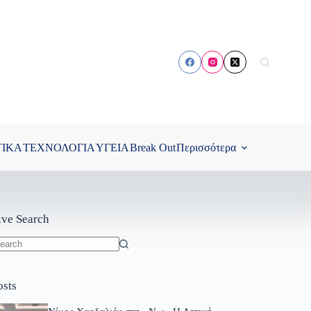
ΤΙΚΑ
ΤΕΧΝΟΛΟΓΙΑ
ΥΓΕΙΑ
Break Out
Περισσότερα
ive Search
o
sults
osts