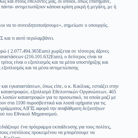
ς και στους εθελοντές μας, οι οποίοι, όπως επισήμανε,
πάντα- αντιμετωπίζουν κάποια κρίση μικρή ή μεγάλη, με ή
 όλοι να το συνειδητοποιήσουμε», σημείωσε ο υπουργός.
 και τι αυτό περιλαμβάνει.
ρώ ( 2.077.494.365Euro) χωρίζεται σε τέσσερις άξονες
ταστάσεων (216.101.632Euro), ο δεύτερος είναι τα
ρίτος είναι ο εξοπλισµός και τα µέσα υποστήριξης και
ς εξοπλισµός και τα µέσα αντιµετώπισης
αι εγκαταστάσεων, όπως είπε, ο κ. Κικίλιας, εστιάζει στην
ν καταστροφών, εξοπλισµό Εθελοντικών Οργανώσεων, 465
 λοιπών καταστροφών για το προσωπικό, τα οποία μαζί με
υν στα 1100 πυροσβεστικά και λοιπά οχήματα για τις
ρογράμματος ΑΙΓΙΣ αφορά την αναβάθµιση δεξιοτήτων
κού του Εθνικού Μηχανισµού.
ιάζουμε ένα πρόγραμμα εκπαίδευσης για τους πολίτες,
α τους ενστόλους προκειμένου να μπορέσουμε να
. Κικίλιας.