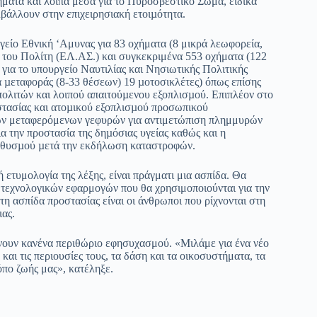
ματα και λοιπά μέσα για το Πυροσβεστικό Σώμα, ειδικά
βάλλουν στην επιχειρησιακή ετοιµότητα.
γείο Εθνική ‘Αμυνας για 83 οχήματα (8 μικρά λεωφορεία,
 του Πολίτη (ΕΛ.ΑΣ.) και συγκεκριμένα 553 οχήματα (122
για το υπουργείο Ναυτιλίας και Νησιωτικής Πολιτικής
α µεταφοράς (8-33 θέσεων) 19 µοτοσικλέτες) όπως επίσης
ολιτών και λοιπού απαιτούµενου εξοπλισµού. Επιπλέον στο
στασίας και ατοµικού εξοπλισµού προσωπικού
ων μεταφερόμενων γεφυρών για αντιμετώπιση πλημμυρών
α την προστασία της δηµόσιας υγείας καθώς και η
ληθυσµού µετά την εκδήλωση καταστροφών.
ετυμολογία της λέξης, είναι πράγματι μια ασπίδα. Θα
 τεχνολογικών εφαρμογών που θα χρησιμοποιούνται για την
τη ασπίδα προστασίας είναι οι άνθρωποι που ρίχνονται στη
ιας.
ήνουν κανένα περιθώριο εφησυχασμού. «Μιλάμε για ένα νέο
αι τις περιουσίες τους, τα δάση και τα οικοσυστήματα, τα
ρόπο ζωής μας», κατέληξε.