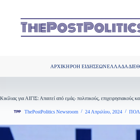
Μετάβαση
στο
περιεχόμενο
ΑΡΧΙΚΗ
ΡΟΗ ΕΙΔΗΣΕΩΝ
ΕΛΛΑΔΑ
ΔΙΕ
Κικίλιας για ΑΙΓΙΣ: Απαιτεί από εμάς- πολιτικούς, επιχειρησιακούς κ
ThePostPolitics Newsroom
24 Απριλίου, 2024
ΠΟΛ