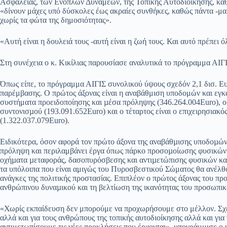
Ασφαλείας, των Ενόπλων Δυνάμεων, της Τοπικής Αυτοδιοίκησης, καθώ
«δίνουν μάχες υπό δύσκολες έως ακραίες συνθήκες, καθώς πάντα -μα 
χωρίς τα φώτα της δημοσιότητας».
«Αυτή είναι η δουλειά τους -αυτή είναι η ζωή τους. Και αυτό πρέπει
Στη συνέχεια ο κ. Κικίλιας παρουσίασε αναλυτικά το πρόγραμμα ΑΙΓΙΣ
Όπως είπε, το πρόγραμμα ΑΙΓΙΣ συνολικού ύψους σχεδόν 2,1 δισ. Ευ
παρέμβασης. Ο πρώτος άξονας είναι η αναβάθμιση υποδομών και εγκα
συστήματα προειδοποίησης και µέσα πρόληψης (346.264.004Euro), ο τ
συντονισµού (193.091.652Euro) και ο τέταρτος είναι ο επιχειρησιακό
(1.322.037.079Euro).
Ειδικότερα, όσον αφορά τον πρώτο άξονα της αναβάθµισης υποδοµών κ
πρόληψη και περιλαμβάνει έργα όπως πάρκο προσοµοίωσης φυσικώ
οχήµατα µεταφοράς, δασοπυρόσβεσης και αντιµετώπισης φυσικών και
τα υπόλοιπα που είναι αμιγώς του Πυροσβεστικού Σώματος θα ανέλθο
ανάγκες της πολιτικής προστασίας. Επιπλέον ο πρώτος άξονας του π
ανθρώπινου δυναµικού και τη βελτίωση της ικανότητας του προσωπι
«Χωρίς εκπαίδευση δεν μπορούμε να προχωρήσουμε στο μέλλον. Σχεδ
αλλά και για τους ανθρώπους της τοπικής αυτοδιοίκησης αλλά και γι
αντιμετωπίσουμε τις νέες προκλήσεις που έρχονται», υπογράμμισε ο κ