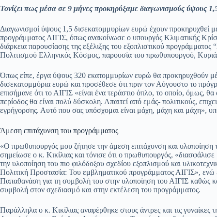
ce
ha
le
es
m
m
οι
Τονίζει πως μέσα σε 9 μήνες προκηρύξαμε διαγωνισμούς ύψους 1,5
bo
ts
gr
sa
ail
ail
ρ
ok
A
a
ge
α
Διαγωνισμοί ύψους 1,5 δισεκατομμυρίων ευρώ έχουν προκηρυχθεί μέ
προγράμματος ΑΙΓΙΣ, όπως ανακοίνωσε ο υπουργός Κλιματικής Κρίση
pp
m
στ
διάρκεια παρουσίασης της εξέλιξης του εξοπλιστικού προγράμματος
Πολιτισμού Ελληνικός Κόσμος, παρουσία του πρωθυπουργού, Κυρι
εί
τε
Όπως είπε, έργα ύψους 320 εκατομμυρίων ευρώ θα προκηρυχθούν μέχ
δισεκατομμύρια ευρώ και προσέθεσε ότι πριν τον Αύγουστο το πρόγρ
επισήμανε ότι το ΑΙΓΙΣ «είναι ένα τεράστιο όπλο, το οποίο, όμως, θα
περίοδος θα είναι πολύ δύσκολη. Απαιτεί από εμάς- πολιτικούς, επιχε
εγρήγορσης. Αυτό που σας υπόσχομαι είναι μάχη, μάχη και μάχη», υ
Άμεση επιτάχυνση του προγράμματος
«Ο πρωθυπουργός μου ζήτησε την άμεση επιτάχυνση και υλοποίηση τ
σημείωσε ο κ. Κικίλιας και τόνισε ότι ο πρωθυπουργός, «διασφάλισ
την υλοποίηση του πιο φιλόδοξου σχεδίου εξοπλισμού και υλικοτεχν
Πολιτική Προστασία: Του εμβληματικού προγράμματος ΑΙΓΙΣ», ενώ
Παπαθανάση για τη συμβολή του στην υλοποίηση του ΑΙΓΙΣ καθώς και
συμβολή στον σχεδιασμό και στην εκτέλεση του προγράμματος.
Παράλληλα ο κ. Κικίλιας αναφέρθηκε στους άντρες και τις γυναίκ