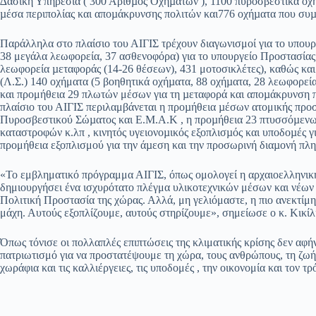
∆ασική Υπηρεσία ( 300 Αριθµός Οχηµάτων ), 1100 πυροσβεστικά οχή
µέσα περιπολίας και αποµάκρυνσης πολιτών και776 οχήµατα που συµ
Παράλληλα στο πλαίσιο του ΑΙΓΙΣ τρέχουν διαγωνισμοί για το υπουρ
38 μεγάλα λεωφορεία, 37 ασθενοφόρα) για το υπουργείο Προστασίας
λεωφορεία µεταφοράς (14-26 θέσεων), 431 μοτοσικλέτες), καθώς και 
(Λ.Σ.) 140 οχήματα (5 βοηθητικά οχήµατα, 88 οχήµατα, 28 λεωφορεί
και προμήθεια 29 πλωτών μέσων για τη µεταφορά και αποµάκρυνση π
πλαίσιο του ΑΙΓΙΣ περιλαμβάνεται η προµήθεια µέσων ατομικής προ
Πυροσβεστικού Σώµατος και Ε.Μ.Α.Κ , η προµήθεια 23 πτυσσόµεν
καταστροφών κ.λπ , κινητός υγειονοµικός εξοπλισµός και υποδοµές γι
προμήθεια εξοπλισμού για την άµεση και την προσωρινή διαµονή π
«Το εμβληματικό πρόγραμμα ΑΙΓΙΣ, όπως ομολογεί η αρχαιοελληνική 
δημιουργήσει ένα ισχυρότατο πλέγμα υλικοτεχνικών μέσων και νέων
Πολιτική Προστασία της χώρας. Αλλά, μη γελιόμαστε, η πιο ανεκτίμη
μάχη. Αυτούς εξοπλίζουμε, αυτούς στηρίζουμε», σημείωσε ο κ. Κικίλ
Όπως τόνισε οι πολλαπλές επιπτώσεις της κλιματικής κρίσης δεν αφ
πατριωτισμό για να προστατέψουμε τη χώρα, τους ανθρώπους, τη ζωή κ
χωράφια και τις καλλιέργειες, τις υποδομές , την οικονομία και τον τ