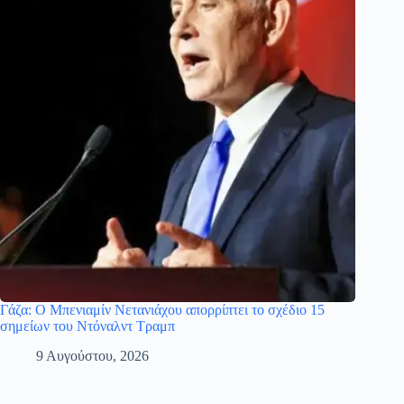
Γάζα: Ο Μπενιαμίν Νετανιάχου απορρίπτει το σχέδιο 15
σημείων του Ντόναλντ Τραμπ
9 Αυγούστου, 2026