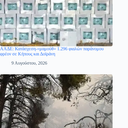
ΑΑΔΕ: Κατάσχεση-«μαμούθ» 1.296 φιαλών παράνομου
φρέον σε Κήπους και Δοϊράνη
9 Αυγούστου, 2026