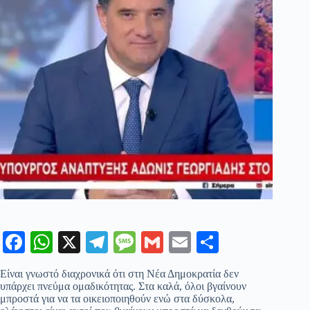
Fa
W
X
Te
M
G
E
Μ
ce
ha
le
es
m
m
οι
Είναι γνωστό διαχρονικά ότι στη Νέα Δημοκρατία δεν
bo
ts
gr
sa
ail
ail
ρ
υπάρχει πνεύμα ομαδικότητας. Στα καλά, όλοι βγαίνουν
μπροστά για να τα οικειοποιηθούν ενώ στα δύσκολα,
ok
A
a
ge
α