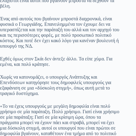
ελάχιστοι είναι αυτοί που βγαίνουν μπροστά να δεχθούν τα
βέλη.
pp
m
στ
εί
Ένας από αυτούς που βγαίνουν μπροστά διαχρονικά, είναι
φυσικά ο Γεωργιάδης. Επανειλημμένα τον έχουμε δει να
τε
υπερασπίζεται και την παράταξή του αλλά και τον αρχηγό του
και τις περισσότερες φορές, με πολύ προσωπικό πολιτικό
κόστος. Και ποτέ δεν έχει κακό λόγο για κανέναν βουλευτή ή
υπουργό της ΝΔ.
Εχθές όμως στον Σκάι δεν άντεξε άλλο. Τα είπε χύμα. Για
εμένα, και πολύ κράτησε.
Χωρίς να κατονομάζει, ο υπουργός Ανάπτυξης και
Επενδύσεων κατηγόρησε τους δημοφιλείς υπουργούς για
εξαφάνιση σε μια «δύσκολη στιγμή», όπως αυτή μετά το
τραγικό δυστύχημα.
«Το να έχεις υπουργούς με μεγάλη δημοφιλία είναι πολύ
χρήσιμο σε μία παράταξη. Πολύ χρήσιμο. Γιατί είναι χρήσιμο
σε μία παράταξη; Γιατί σε μία κρίσιμη ώρα, όπου τα
πράγματα μπορεί να έχουν πάει και στραβά, μπορεί να έχει
μια δύσκολη στιγμή, αυτοί οι υπουργοί που είναι πρώτοι σε
δημοφιλία βγαίνουν, καταθέτουν ένα τμήμα από το πολιτικό