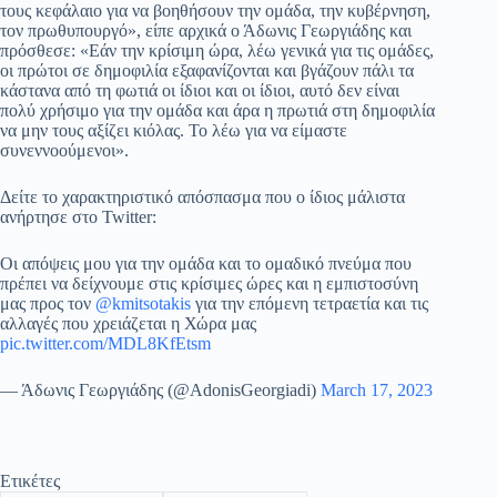
τους κεφάλαιο για να βοηθήσουν την ομάδα, την κυβέρνηση,
τον πρωθυπουργό», είπε αρχικά ο Άδωνις Γεωργιάδης και
πρόσθεσε: «Εάν την κρίσιμη ώρα, λέω γενικά για τις ομάδες,
οι πρώτοι σε δημοφιλία εξαφανίζονται και βγάζουν πάλι τα
κάστανα από τη φωτιά οι ίδιοι και οι ίδιοι, αυτό δεν είναι
πολύ χρήσιμο για την ομάδα και άρα η πρωτιά στη δημοφιλία
να μην τους αξίζει κιόλας. Το λέω για να είμαστε
συνεννοούμενοι».
Δείτε το χαρακτηριστικό απόσπασμα που ο ίδιος μάλιστα
ανήρτησε στο Twitter:
Οι απόψεις μου για την ομάδα και το ομαδικό πνεύμα που
πρέπει να δείχνουμε στις κρίσιμες ώρες και η εμπιστοσύνη
μας προς τον
@kmitsotakis
για την επόμενη τετραετία και τις
αλλαγές που χρειάζεται η Χώρα μας
pic.twitter.com/MDL8KfEtsm
— Άδωνις Γεωργιάδης (@AdonisGeorgiadi)
March 17, 2023
Ετικέτες