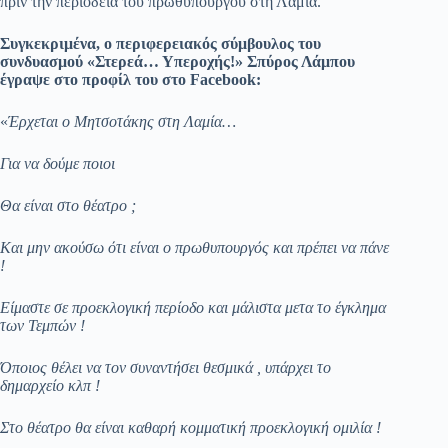
πριν την περιοδεία του πρωθυπουργού στη Λαμία.
pp
m
στ
Συγκεκριμένα, ο περιφερειακός σύμβουλος του
εί
συνδυασμού «Στερεά… Υπεροχής!» Σπύρος Λάμπου
έγραψε στο προφίλ του στο Facebook:
τε
«
Έρχεται ο Μητσοτάκης στη Λαμία…
Για να δούμε ποιοι
Θα είναι στο θέατρο ;
Και μην ακούσω ότι είναι ο πρωθυπουργός και πρέπει να πάνε
!
Είμαστε σε προεκλογική περίοδο και μάλιστα μετα το έγκλημα
των Τεμπών !
Όποιος θέλει να τον συναντήσει θεσμικά , υπάρχει το
δημαρχείο κλπ !
Στο θέατρο θα είναι καθαρή κομματική προεκλογική ομιλία !