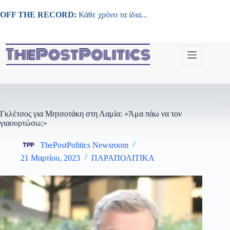
Μετάβαση
στο
OFF THE RECORD:
Κάθε χρόνο τα ίδια...
περιεχόμενο
Γκλέτσος για Μητσοτάκη στη Λαμία: «Άμα πάω να τον
γιαουρτώσω;»
ThePostPolitics Newsroom
21 Μαρτίου, 2023
ΠΑΡΑΠΟΛΙΤΙΚΑ