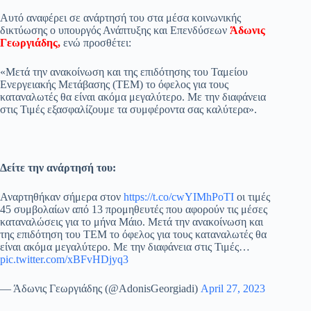
pp
m
στ
Αυτό αναφέρει σε ανάρτησή του στα μέσα κοινωνικής
δικτύωσης ο υπουργός Ανάπτυξης και Επενδύσεων
Άδωνις
εί
Γεωργιάδης,
ενώ προσθέτει:
τε
«Μετά την ανακοίνωση και της επιδότησης του Ταμείου
Ενεργειακής Μετάβασης (ΤΕΜ) το όφελος για τους
καταναλωτές θα είναι ακόμα μεγαλύτερο. Με την διαφάνεια
στις Τιμές εξασφαλίζουμε τα συμφέροντα σας καλύτερα».
Δείτε την ανάρτησή του:
Αναρτηθήκαν σήμερα στον
https://t.co/cwYIMhPoTI
οι τιμές
45 συμβολαίων από 13 προμηθευτές που αφορούν τις μέσες
καταναλώσεις για το μήνα Μάιο. Μετά την ανακοίνωση και
της επιδότηση του ΤΕΜ το όφελος για τους καταναλωτές θα
είναι ακόμα μεγαλύτερο. Με την διαφάνεια στις Τιμές…
pic.twitter.com/xBFvHDjyq3
— Άδωνις Γεωργιάδης (@AdonisGeorgiadi)
April 27, 2023