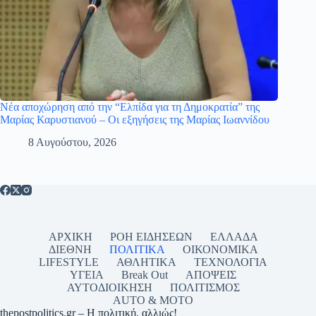
Νέα αποχώρηση από την “Ελπίδα για τη Δημοκρατία” της
Μαρίας Καρυστιανού – Οι εξηγήσεις της Μαρίας Ιωαννίδου
8 Αυγούστου, 2026
ΑΡΧΙΚΗ
ΡΟΗ ΕΙΔΗΣΕΩΝ
ΕΛΛΑΔΑ
ΔΙΕΘΝΗ
ΠΟΛΙΤΙΚΑ
ΟΙΚΟΝΟΜΙΚΑ
LIFESTYLE
ΑΘΛΗΤΙΚΑ
ΤΕΧΝΟΛΟΓΙΑ
ΥΓΕΙΑ
Break Out
ΑΠΟΨΕΙΣ
ΑΥΤΟΔΙΟΙΚΗΣΗ
ΠΟΛΙΤΙΣΜΟΣ
AUTO & MOTO
thepostpolitics.gr – Η πολιτική, αλλιώς!