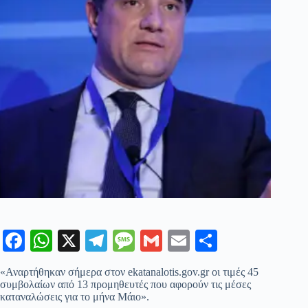
Fa
W
X
Te
M
G
E
Μ
ce
ha
le
es
m
m
οι
«Αναρτήθηκαν σήμερα στον ekatanalotis.gov.gr οι τιμές 45
bo
ts
gr
sa
ail
ail
ρ
συμβολαίων από 13 προμηθευτές που αφορούν τις μέσες
καταναλώσεις για το μήνα Μάιο».
ok
A
a
ge
α