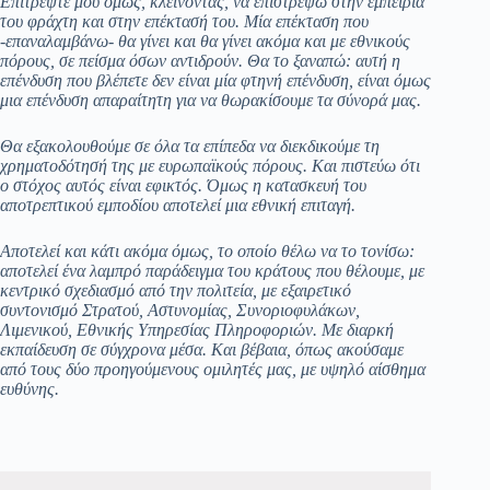
Επιτρέψτε μου όμως, κλείνοντας, να επιστρέψω στην εμπειρία
του φράχτη και στην επέκτασή του. Μία επέκταση που
-επαναλαμβάνω- θα γίνει και θα γίνει ακόμα και με εθνικούς
πόρους, σε πείσμα όσων αντιδρούν. Θα το ξαναπώ: αυτή η
επένδυση που βλέπετε δεν είναι μία φτηνή επένδυση, είναι όμως
μια επένδυση απαραίτητη για να θωρακίσουμε τα σύνορά μας.
Θα εξακολουθούμε σε όλα τα επίπεδα να διεκδικούμε τη
χρηματοδότησή της με ευρωπαϊκούς πόρους. Και πιστεύω ότι
ο στόχος αυτός είναι εφικτός. Όμως η κατασκευή του
αποτρεπτικού εμποδίου αποτελεί μια εθνική επιταγή.
Αποτελεί και κάτι ακόμα όμως, το οποίο θέλω να το τονίσω:
αποτελεί ένα λαμπρό παράδειγμα του κράτους που θέλουμε, με
κεντρικό σχεδιασμό από την πολιτεία, με εξαιρετικό
συντονισμό Στρατού, Αστυνομίας, Συνοριοφυλάκων,
Λιμενικού, Εθνικής Υπηρεσίας Πληροφοριών. Με διαρκή
εκπαίδευση σε σύγχρονα μέσα. Και βέβαια, όπως ακούσαμε
από τους δύο προηγούμενους ομιλητές μας, με υψηλό αίσθημα
ευθύνης.