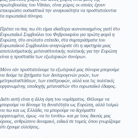
πρωτοβουλίας του Vilnius, είναι χώρες οι οποίες έχουν
επικυρώσει ουσιαστικά την αναγκαιότητα να προστατεύονται
τα ευρωπαϊκά σύνορα.
Πρέπει να σας πω ότι είμαι ιδιαίτερα ικανοποιημένος γιατί στο
Ευρωπαϊκό Συμβούλιο του Φεβρουαρίου για πρώτη φορά η
Ευρώπη, στο ανώτατο επίπεδο, στα συμπεράσματα του
Ευρωπαϊκού Συμβουλίου αναγνώρισε ότι η αφετηρία μιας
αποτελεσματικής μεταναστευτικής πολιτικής για την Ευρώπη
είναι η προστασία των εξωτερικών συνόρων.
Μόνο εάν προστατεύουμε τα εξωτερικά μας σύνορα μπορούμε
να δούμε τα ζητήματα των δευτερογενών ροών, των
μετεγκαταστάσεων, των επιστροφών, αλλά και τις πολιτικές
οργανωμένης υποδοχής μεταναστών στο ευρωπαϊκό έδαφος.
Διότι αυτή είναι η άλλη όψη του νομίσματος. Θέλουμε να
μπορούμε να δίνουμε τη δυνατότητα ως Ευρώπη, αλλά τολμώ
να πω και ως Ελλάδα, να μπορούμε να δεχόμαστε
οργανωμένα, όμως -να το τονίσω- και με τους δικούς μας
όρους, ανθρώπινο δυναμικό, ειδικά σε τομείς όπου γνωρίζουμε
ότι έχουμε ελλείψεις.