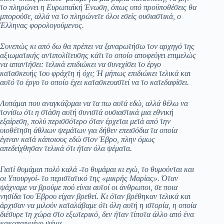
το πληρώνει η Ευρωπαϊκή Ένωση, όπως υπό προϋποθέσεις θα
μπορούσε, αλλά να το πληρώνετε όλοι εσείς ουσιαστικά, ο
Έλληνας φορολογούμενος.
Συνεπώς κι από δω θα πρέπει να ξαναρωτήσω τον αρχηγό της
αξιωματικής αντιπολίτευσης κάτι το οποίο αποφεύγει επιμελώς
να απαντήσει: τελικά επιδιώκει να συνεχίσει το έργο
κατασκευής του φράχτη ή όχι; Ή μήπως επιδιώκει τελικά και
αυτό το έργο το οποίο έχει κατασκευαστεί να το κατεδαφίσει.
Λυπάμαι που αναγκάζομαι να τα πω αυτά εδώ, αλλά θέλω να
τονίσω ότι η στάση αυτή συνιστά ουσιαστικά μια εθνική
εξαίρεση, πολύ περισσότερο όταν έρχεται μετά από την
υιοθέτηση άθλιων ψεμάτων για δήθεν επεισόδια τα οποία
έγιναν κατά κάποιους εδώ στον Έβρο, πλην όμως
απεδείχθησαν τελικά ότι ήταν όλα ψέματα.
Γιατί θυμάμαι πολύ καλά -το θυμάμαι κι εγώ, το θυμούνται και
οι Υπουργοί- το περιστατικό της «μικρής Μαρίας». Όταν
ψάχναμε να βρούμε πού είναι αυτοί οι άνθρωποι, σε ποια
νησίδα του Έβρου είχαν βρεθεί. Κι όταν βρέθηκαν τελικά και
άρχισαν να μιλούν καταλάβαμε ότι όλη αυτή η ιστορία, η οποία
διέσυρε τη χώρα στο εξωτερικό, δεν ήταν τίποτα άλλο από ένα
κακοπαιγμένο ψέμα.