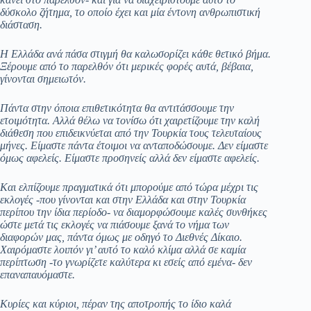
δύσκολο ζήτημα, το οποίο έχει και μία έντονη ανθρωπιστική
διάσταση.
Η Ελλάδα ανά πάσα στιγμή θα καλωσορίζει κάθε θετικό βήμα.
Ξέρουμε από το παρελθόν ότι μερικές φορές αυτά, βέβαια,
γίνονται σημειωτόν.
Πάντα στην όποια επιθετικότητα θα αντιτάσσουμε την
ετοιμότητα. Αλλά θέλω να τονίσω ότι χαιρετίζουμε την καλή
διάθεση που επιδεικνύεται από την Τουρκία τους τελευταίους
μήνες. Είμαστε πάντα έτοιμοι να ανταποδώσουμε. Δεν είμαστε
όμως αφελείς. Είμαστε προσηνείς αλλά δεν είμαστε αφελείς.
Και ελπίζουμε πραγματικά ότι μπορούμε από τώρα μέχρι τις
εκλογές -που γίνονται και στην Ελλάδα και στην Τουρκία
περίπου την ίδια περίοδο- να διαμορφώσουμε καλές συνθήκες
ώστε μετά τις εκλογές να πιάσουμε ξανά το νήμα των
διαφορών μας, πάντα όμως με οδηγό το Διεθνές Δίκαιο.
Χαιρόμαστε λοιπόν γι’ αυτό το καλό κλίμα αλλά σε καμία
περίπτωση -το γνωρίζετε καλύτερα κι εσείς από εμένα- δεν
επαναπαυόμαστε.
Κυρίες και κύριοι, πέραν της αποτροπής το ίδιο καλά