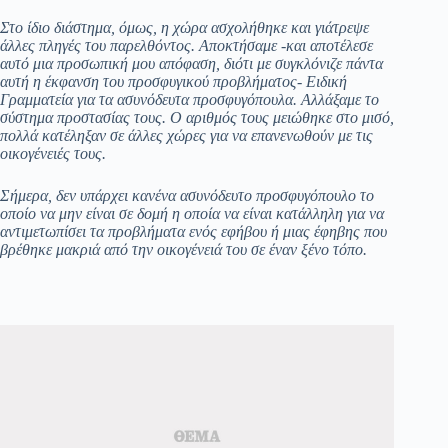
Στο ίδιο διάστημα, όμως, η χώρα ασχολήθηκε και γιάτρεψε
άλλες πληγές του παρελθόντος. Αποκτήσαμε -και αποτέλεσε
αυτό μια προσωπική μου απόφαση, διότι με συγκλόνιζε πάντα
αυτή η έκφανση του προσφυγικού προβλήματος- Ειδική
Γραμματεία για τα ασυνόδευτα προσφυγόπουλα. Αλλάξαμε το
σύστημα προστασίας τους. Ο αριθμός τους μειώθηκε στο μισό,
πολλά κατέληξαν σε άλλες χώρες για να επανενωθούν με τις
οικογένειές τους.
Σήμερα, δεν υπάρχει κανένα ασυνόδευτο προσφυγόπουλο το
οποίο να μην είναι σε δομή η οποία να είναι κατάλληλη για να
αντιμετωπίσει τα προβλήματα ενός εφήβου ή μιας έφηβης που
βρέθηκε μακριά από την οικογένειά του σε έναν ξένο τόπο.