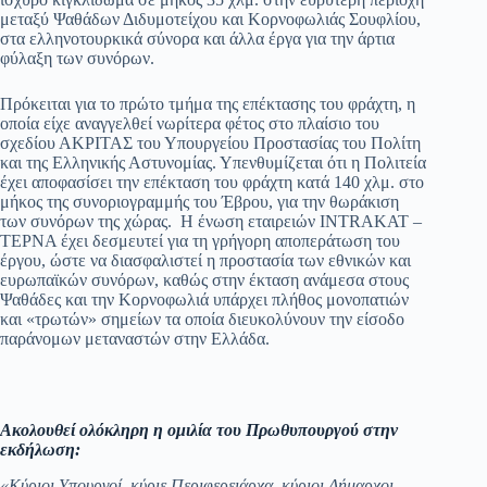
μεταξύ Ψαθάδων Διδυμοτείχου και Κορνοφωλιάς Σουφλίου,
στα ελληνοτουρκικά σύνορα και άλλα έργα για την άρτια
φύλαξη των συνόρων.
Πρόκειται για το πρώτο τμήμα της επέκτασης του φράχτη, η
οποία είχε αναγγελθεί νωρίτερα φέτος στο πλαίσιο του
σχεδίου ΑΚΡΙΤΑΣ του Υπουργείου Προστασίας του Πολίτη
και της Ελληνικής Αστυνομίας. Υπενθυμίζεται ότι η Πολιτεία
έχει αποφασίσει την επέκταση του φράχτη κατά 140 χλμ. στο
μήκος της συνοριογραμμής του Έβρου, για την θωράκιση
των συνόρων της χώρας. Η ένωση εταιρειών INTRAKAT –
ΤΕΡΝΑ έχει δεσμευτεί για τη γρήγορη αποπεράτωση του
έργου, ώστε να διασφαλιστεί η προστασία των εθνικών και
ευρωπαϊκών συνόρων, καθώς στην έκταση ανάμεσα στους
Ψαθάδες και την Κορνοφωλιά υπάρχει πλήθος μονοπατιών
και «τρωτών» σημείων τα οποία διευκολύνουν την είσοδο
παράνομων μεταναστών στην Ελλάδα.
Ακολουθεί ολόκληρη η ομιλία του Πρωθυπουργού στην
εκδήλωση:
«Κύριοι Υπουργοί, κύριε Περιφερειάρχα, κύριοι Δήμαρχοι,