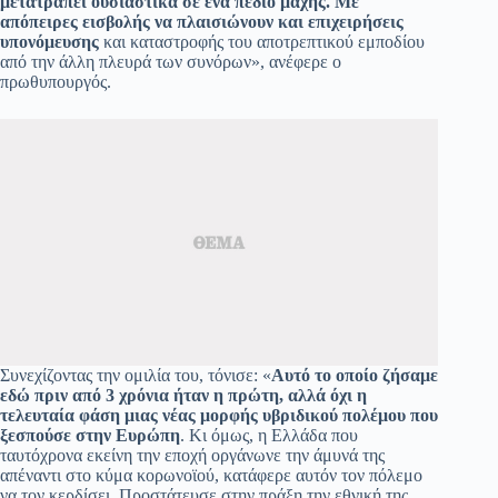
μετατραπεί ουσιαστικά σε ένα πεδίο μάχης. Με
απόπειρες εισβολής να πλαισιώνουν και επιχειρήσεις
υπονόμευσης
και καταστροφής του αποτρεπτικού εμποδίου
από την άλλη πλευρά των συνόρων», ανέφερε ο
πρωθυπουργός.
Συνεχίζοντας την ομιλία του, τόνισε: «
Αυτό το οποίο ζήσαμε
εδώ πριν από 3 χρόνια ήταν η πρώτη, αλλά όχι η
τελευταία φάση μιας νέας μορφής υβριδικού πολέμου που
ξεσπούσε στην Ευρώπη
. Κι όμως, η Ελλάδα που
ταυτόχρονα εκείνη την εποχή οργάνωνε την άμυνά της
απέναντι στο κύμα κορωνοϊού, κατάφερε αυτόν τον πόλεμο
να τον κερδίσει. Προστάτευσε στην πράξη την εθνική της