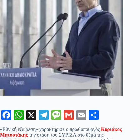
Fa
W
X
Te
M
G
E
Μ
ce
ha
le
es
m
m
οι
«Εθνική εξαίρεση» χαρακτήρισε ο πρωθυπουργός
Κυριάκος
bo
ts
gr
sa
ail
ail
ρ
Μητσοτάκης
την στάση του ΣΥΡΙΖΑ στο θέμα της