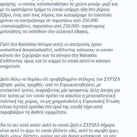
φράχτης -ο οποίος κατασκευάστηκε σε χρόνο ρεκόρ- μαζί και
με το υφιστάμενο τμήμα το οποίο υπάρχει ήδη στο βόρειο
Έβρο, ένας από τους λόγους που καταφέραμε τα τελευταία
χρόνια να αποτρέψουμε σε παραπάνω από 250.000
-επαναλαμβάνω, παραπάνω από 250.000- παράνομους
μετανάστες να εισέλθουν στο ελληνικό έδαφος.
Γιατί στα θαλάσσια σύνορα αυτές οι αποτροπές έχουν
ουσιαστικά δεκαπλασιαστεί, εκθέτοντας κάποιους οι οποίοι
κάποτε δεν ξεχώριζαν καν τα σύνορα στη θάλασσα.
Εκθέτοντας όμως και το κόμμα το οποίο αυτοί οι κάποιοι
υπηρετούν.
Διότι θέλω να θυμίσω ότι προβεβλημένο στέλεχος του ΣΥΡΙΖΑ
ζήτησε -μόλις προχθές- από το Ευρωκοινοβούλιο, με
επιτακτικό τρόπο, εκφράζοντας μία προφανώς άλλη άποψη για
τον τρόπο με τον οποίο πρέπει να ασκείται η μεταναστευτική
πολιτική της χώρας, να μη χρηματοδοτεί η Ευρωπαϊκή Ένωση
τέτοια τεχνητά εμπόδια στα όριά της επειδή τάχα αυτά
παραβιάζουν τη διεθνή νομιμότητα.
Να το πω πολύ απλά: αυτό το οποίο ζητά ο ΣΥΡΙΖΑ σήμερα
είναι αυτό το έργο το οποίο βλέπετε εδώ, αυτό το ακριβό έργο,
διότι -όπως βλέπετε- μιλάμε για μία βαριά κατασκευή, να μην