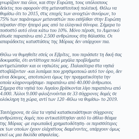
γνωρίζουν πια όλοι, και στην Ευρώπη, τους υπόλοιπους
δείκτες που αφορούν στη μεταναστευτική πολιτική. Θέλω να
θυμίσω ότι το 2015, στις εποχές των ανοιχτών συνόρων, το
75% των παράνομων μεταναστών που εισήλθαν στην Ευρώπη
πέρασαν στην ήπειρό μας από τα ελληνικά σύνορα. Σήμερα το
ποσοστό αυτό είναι κάτω του 10%. Μόνο πέρυσι, το Λιμενικό
έσωσε παραπάνω από 2.500 ανθρώπους στη θάλασσα. Οι
απαράδεκτες καταστάσεις της Μόριας δεν υπάρχουν πια.
Θέλω να θυμηθείτε εσείς οι Εβρίτες, που περάσατε τη δική σας
δοκιμασία, ότι αντίστοιχα πολύ μεγάλα προβλήματα
αντιμετώπισαν και οι νησιώτες μας. Παλαιότερα στα νησιά
στοιβάζονταν -και λυπάμαι που χρησιμοποιώ αυτό τον όρο, δεν
είναι δόκιμος, αποτυπώνει όμως την πραγματικότητα την
οποία κληρονομήσαμε- παραπάνω από 40.000 άνθρωποι.
Σήμερα στα νησιά του Αιγαίου βρίσκονται λίγο παραπάνω από
4.000. Άλλοι 9.000 φιλοξενούνται σε 33 σύγχρονες δομές σε
ολόκληρη τη χώρα, αντί των 120 -θέλω να θυμίσω- το 2019.
Ταυτόχρονα, σε όλα τα νησιά κατασκευάστηκαν σύγχρονες
ανθρώπινες δομές που αντικατέστησαν αυτό το άθλιο θέαμα
της Μόριας -με ευρωπαϊκή χρηματοδότηση- οι περισσότερες
εκ των οποίων έχουν ελάχιστους διαμένοντες, υπάρχουν όμως
εκεί ως μια δικλίδα ασφαλείας.