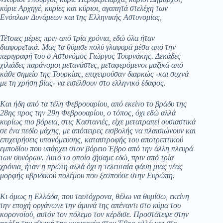
κύριε Αρχηγέ, κυρίες και κύριοι, αγαπητά στελέχη των
Ενόπλων Δυνάμεων και της Ελληνικής Αστυνομίας,
Τέτοιες μέρες πριν από τρία χρόνια, εδώ όλα ήταν
διαφορετικά. Μας τα θύμισε πολύ γλαφυρά μέσα από την
περιγραφή του ο Αστυνόμος Γιώργος Τουρνάκης. Δεκάδες
χιλιάδες παράνομοι μετανάστες, μεταφερόμενοι μαζικά από
κάθε σημείο της Τουρκίας, επιχειρούσαν διαρκώς -και συχνά
με τη χρήση βίας- να εισέλθουν στο ελληνικό έδαφος.
Και ήδη από τα τέλη Φεβρουαρίου, από εκείνο το βράδυ της
28ης προς την 29η Φεβρουαρίου, ο τόπος, όχι εδώ αλλά
κυρίως πιο βόρεια, στις Καστανιές, είχε μετατραπεί ουσιαστικά
σε ένα πεδίο μάχης, με απόπειρες εισβολής να πλαισιώνουν και
επιχειρήσεις υπονόμευσης, καταστροφής του αποτρεπτικού
εμποδίου που υπάρχει στον βόρειο Έβρο από την άλλη πλευρά
των συνόρων. Αυτό το οποίο ζήσαμε εδώ, πριν από τρία
χρόνια, ήταν η πρώτη αλλά όχι η τελευταία φάση μιας νέας
μορφής υβριδικού πολέμου που ξεσπούσε στην Ευρώπη.
Κι όμως η Ελλάδα, που ταυτόχρονα, θέλω να θυμίσω, εκείνη
την εποχή οργάνωνε την άμυνά της απέναντι στο κύμα του
κορονοϊού, αυτόν τον πόλεμο τον κέρδισε. Προστάτεψε στην