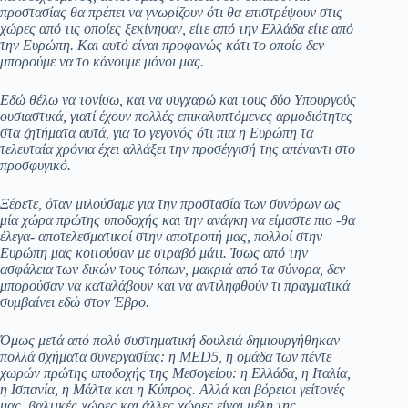
προστασίας θα πρέπει να γνωρίζουν ότι θα επιστρέψουν στις
χώρες από τις οποίες ξεκίνησαν, είτε από την Ελλάδα είτε από
την Ευρώπη. Και αυτό είναι προφανώς κάτι το οποίο δεν
μπορούμε να το κάνουμε μόνοι μας.
Εδώ θέλω να τονίσω, και να συγχαρώ και τους δύο Υπουργούς
ουσιαστικά, γιατί έχουν πολλές επικαλυπτόμενες αρμοδιότητες
στα ζητήματα αυτά, για το γεγονός ότι πια η Ευρώπη τα
τελευταία χρόνια έχει αλλάξει την προσέγγισή της απέναντι στο
προσφυγικό.
Ξέρετε, όταν μιλούσαμε για την προστασία των συνόρων ως
μία χώρα πρώτης υποδοχής και την ανάγκη να είμαστε πιο -θα
έλεγα- αποτελεσματικοί στην αποτροπή μας, πολλοί στην
Ευρώπη μας κοιτούσαν με στραβό μάτι. Ίσως από την
ασφάλεια των δικών τους τόπων, μακριά από τα σύνορα, δεν
μπορούσαν να καταλάβουν και να αντιληφθούν τι πραγματικά
συμβαίνει εδώ στον Έβρο.
Όμως μετά από πολύ συστηματική δουλειά δημιουργήθηκαν
πολλά σχήματα συνεργασίας: η MED5, η ομάδα των πέντε
χωρών πρώτης υποδοχής της Μεσογείου: η Ελλάδα, η Ιταλία,
η Ισπανία, η Μάλτα και η Κύπρος. Αλλά και βόρειοι γείτονές
μας, βαλτικές χώρες και άλλες χώρες είναι μέλη της