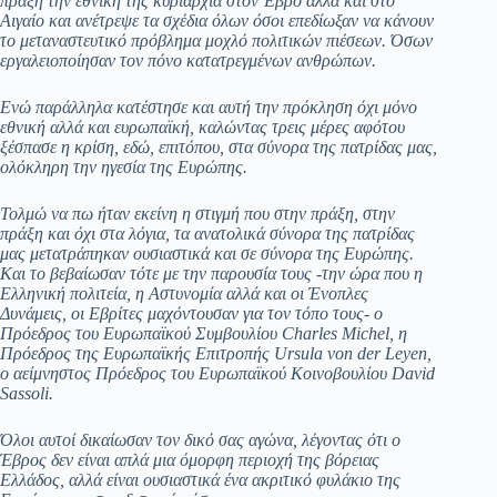
πράξη την εθνική της κυριαρχία στον Έβρο αλλά και στο
Αιγαίο και ανέτρεψε τα σχέδια όλων όσοι επεδίωξαν να κάνουν
το μεταναστευτικό πρόβλημα μοχλό πολιτικών πιέσεων. Όσων
εργαλειοποίησαν τον πόνο κατατρεγμένων ανθρώπων.
Ενώ παράλληλα κατέστησε και αυτή την πρόκληση όχι μόνο
εθνική αλλά και ευρωπαϊκή, καλώντας τρεις μέρες αφότου
ξέσπασε η κρίση, εδώ, επιτόπου, στα σύνορα της πατρίδας μας,
ολόκληρη την ηγεσία της Ευρώπης.
Τολμώ να πω ήταν εκείνη η στιγμή που στην πράξη, στην
πράξη και όχι στα λόγια, τα ανατολικά σύνορα της πατρίδας
μας μετατράπηκαν ουσιαστικά και σε σύνορα της Ευρώπης.
Και το βεβαίωσαν τότε με την παρουσία τους -την ώρα που η
Ελληνική πολιτεία, η Αστυνομία αλλά και οι Ένοπλες
Δυνάμεις, οι Εβρίτες μαχόντουσαν για τον τόπο τους- ο
Πρόεδρος του Ευρωπαϊκού Συμβουλίου Charles Michel, η
Πρόεδρος της Ευρωπαϊκής Επιτροπής Ursula von der Leyen,
ο αείμνηστος Πρόεδρος του Ευρωπαϊκού Κοινοβουλίου David
Sassoli.
Όλοι αυτοί δικαίωσαν τον δικό σας αγώνα, λέγοντας ότι ο
Έβρος δεν είναι απλά μια όμορφη περιοχή της βόρειας
Ελλάδος, αλλά είναι ουσιαστικά ένα ακριτικό φυλάκιο της