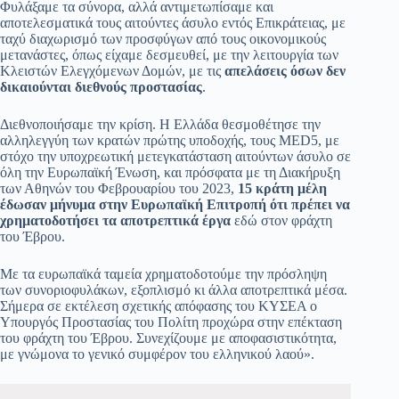
Φυλάξαμε τα σύνορα, αλλά αντιμετωπίσαμε και
αποτελεσματικά τους αιτούντες άσυλο εντός Επικράτειας, με
ταχύ διαχωρισμό των προσφύγων από τους οικονομικούς
μετανάστες, όπως είχαμε δεσμευθεί, με την λειτουργία των
Κλειστών Ελεγχόμενων Δομών, με τις
απελάσεις όσων δεν
δικαιούνται διεθνούς προστασίας
.
Διεθνοποιήσαμε την κρίση. Η Ελλάδα θεσμοθέτησε την
αλληλεγγύη των κρατών πρώτης υποδοχής, τους MED5, με
στόχο την υποχρεωτική μετεγκατάσταση αιτούντων άσυλο σε
όλη την Ευρωπαϊκή Ένωση, και πρόσφατα με τη Διακήρυξη
των Αθηνών του Φεβρουαρίου του 2023,
15 κράτη μέλη
έδωσαν μήνυμα στην Ευρωπαϊκή Επιτροπή ότι πρέπει να
χρηματοδοτήσει τα αποτρεπτικά έργα
εδώ στον φράχτη
του Έβρου.
Με τα ευρωπαϊκά ταμεία χρηματοδοτούμε την πρόσληψη
των συνοριοφυλάκων, εξοπλισμό κι άλλα αποτρεπτικά μέσα.
Σήμερα σε εκτέλεση σχετικής απόφασης του ΚΥΣΕΑ ο
Υπουργός Προστασίας του Πολίτη προχώρα στην επέκταση
του φράχτη του Έβρου. Συνεχίζουμε με αποφασιστικότητα,
με γνώμονα το γενικό συμφέρον του ελληνικού λαού».