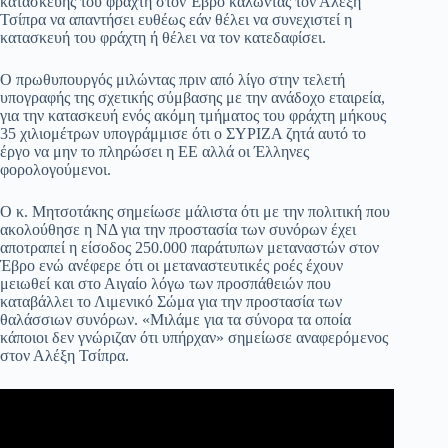
κατασκευής του φράχτη στον Έβρο καλώντας τον Αλέξη
ok
A
a
ge
α
Τσίπρα να απαντήσει ευθέως εάν θέλει να συνεχιστεί η
κατασκευή του φράχτη ή θέλει να τον κατεδαφίσει.
pp
m
στ
εί
Ο πρωθυπουργός μιλώντας πριν από λίγο στην τελετή
υπογραφής της σχετικής σύμβασης με την ανάδοχο εταιρεία,
τε
για την κατασκευή ενός ακόμη τμήματος του φράχτη μήκους
35 χιλιομέτρων υπογράμμισε ότι ο ΣΥΡΙΖΑ ζητά αυτό το
έργο να μην το πληρώσει η ΕΕ αλλά οι Έλληνες
φορολογούμενοι.
Ο κ. Μητσοτάκης σημείωσε μάλιστα ότι με την πολιτική που
ακολούθησε η ΝΔ για την προστασία των συνόρων έχει
αποτραπεί η είσοδος 250.000 παράτυπων μεταναστών στον
Έβρο ενώ ανέφερε ότι οι μεταναστευτικές ροές έχουν
μειωθεί και στο Αιγαίο λόγω των προσπάθειών που
καταβάλλει το Λιμενικό Σώμα για την προστασία των
θαλάσσιων συνόρων. «Μιλάμε για τα σύνορα τα οποία
κάποιοι δεν γνώριζαν ότι υπήρχαν» σημείωσε αναφερόμενος
στον Αλέξη Τσίπρα.