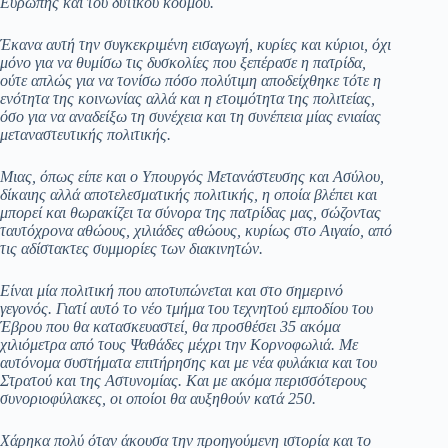
Ευρώπης και του δυτικού κόσμου.
Έκανα αυτή την συγκεκριμένη εισαγωγή, κυρίες και κύριοι, όχι
μόνο για να θυμίσω τις δυσκολίες που ξεπέρασε η πατρίδα,
ούτε απλώς για να τονίσω πόσο πολύτιμη αποδείχθηκε τότε η
ενότητα της κοινωνίας αλλά και η ετοιμότητα της πολιτείας,
όσο για να αναδείξω τη συνέχεια και τη συνέπεια μίας ενιαίας
μεταναστευτικής πολιτικής.
Μιας, όπως είπε και ο Υπουργός Μετανάστευσης και Ασύλου,
δίκαιης αλλά αποτελεσματικής πολιτικής, η οποία βλέπει και
μπορεί και θωρακίζει τα σύνορα της πατρίδας μας, σώζοντας
ταυτόχρονα αθώους, χιλιάδες αθώους, κυρίως στο Αιγαίο, από
τις αδίστακτες συμμορίες των διακινητών.
Είναι μία πολιτική που αποτυπώνεται και στο σημερινό
γεγονός. Γιατί αυτό το νέο τμήμα του τεχνητού εμποδίου του
Έβρου που θα κατασκευαστεί, θα προσθέσει 35 ακόμα
χιλιόμετρα από τους Ψαθάδες μέχρι την Κορνοφωλιά. Με
αυτόνομα συστήματα επιτήρησης και με νέα φυλάκια και του
Στρατού και της Αστυνομίας. Και με ακόμα περισσότερους
συνοριοφύλακες, οι οποίοι θα αυξηθούν κατά 250.
Χάρηκα πολύ όταν άκουσα την προηγούμενη ιστορία και το