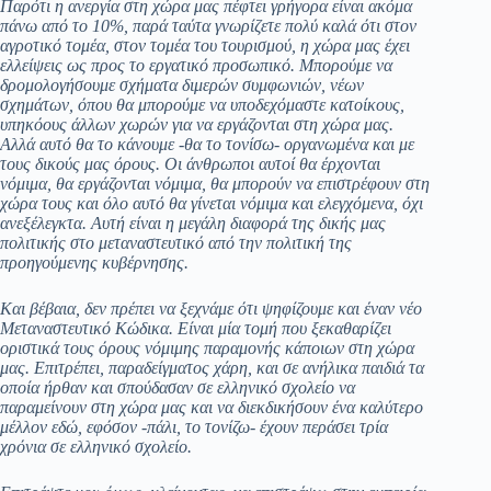
Παρότι η ανεργία στη χώρα μας πέφτει γρήγορα είναι ακόμα
πάνω από το 10%, παρά ταύτα γνωρίζετε πολύ καλά ότι στον
αγροτικό τομέα, στον τομέα του τουρισμού, η χώρα μας έχει
ελλείψεις ως προς το εργατικό προσωπικό. Μπορούμε να
δρομολογήσουμε σχήματα διμερών συμφωνιών, νέων
σχημάτων, όπου θα μπορούμε να υποδεχόμαστε κατοίκους,
υπηκόους άλλων χωρών για να εργάζονται στη χώρα μας.
Αλλά αυτό θα το κάνουμε -θα το τονίσω- οργανωμένα και με
τους δικούς μας όρους. Οι άνθρωποι αυτοί θα έρχονται
νόμιμα, θα εργάζονται νόμιμα, θα μπορούν να επιστρέφουν στη
χώρα τους και όλο αυτό θα γίνεται νόμιμα και ελεγχόμενα, όχι
ανεξέλεγκτα. Αυτή είναι η μεγάλη διαφορά της δικής μας
πολιτικής στο μεταναστευτικό από την πολιτική της
προηγούμενης κυβέρνησης.
Και βέβαια, δεν πρέπει να ξεχνάμε ότι ψηφίζουμε και έναν νέο
Μεταναστευτικό Κώδικα. Είναι μία τομή που ξεκαθαρίζει
οριστικά τους όρους νόμιμης παραμονής κάποιων στη χώρα
μας. Επιτρέπει, παραδείγματος χάρη, και σε ανήλικα παιδιά τα
οποία ήρθαν και σπούδασαν σε ελληνικό σχολείο να
παραμείνουν στη χώρα μας και να διεκδικήσουν ένα καλύτερο
μέλλον εδώ, εφόσον -πάλι, το τονίζω- έχουν περάσει τρία
χρόνια σε ελληνικό σχολείο.