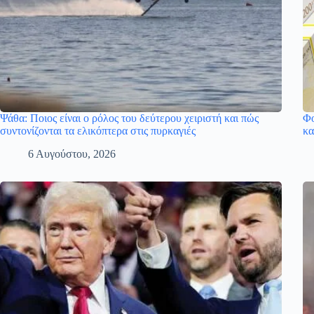
Ψάθα: Ποιος είναι ο ρόλος του δεύτερου χειριστή και πώς
Φο
συντονίζονται τα ελικόπτερα στις πυρκαγιές
κα
6 Αυγούστου, 2026