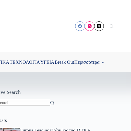
ΤΙΚΑ
ΤΕΧΝΟΛΟΓΙΑ
ΥΓΕΙΑ
Break Out
Περισσότερα
ive Search
o
sults
osts
Europa League: Θρίαμβος της ΤΣΣΚΑ