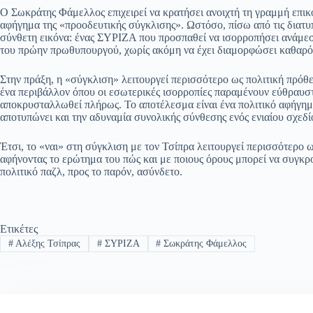
ce
ha
le
es
m
m
οι
Ο Σωκράτης Φάμελλος επιχειρεί να κρατήσει ανοιχτή τη γραμμή επικ
bo
ts
gr
sa
ail
ail
ρ
αφήγημα της «προοδευτικής σύγκλισης». Ωστόσο, πίσω από τις διατυπ
σύνθετη εικόνα: ένας ΣΥΡΙΖΑ που προσπαθεί να ισορροπήσει ανάμεσα
ok
A
a
ge
α
του πρώην πρωθυπουργού, χωρίς ακόμη να έχει διαμορφώσει καθαρό 
pp
m
στ
Στην πράξη, η «σύγκλιση» λειτουργεί περισσότερο ως πολιτική πρόθε
εί
ένα περιβάλλον όπου οι εσωτερικές ισορροπίες παραμένουν εύθραυστε
αποκρυσταλλωθεί πλήρως. Το αποτέλεσμα είναι ένα πολιτικό αφήγημ
τε
αποτυπώνει και την αδυναμία συνολικής σύνθεσης ενός ενιαίου σχεδί
Έτσι, το «ναι» στη σύγκλιση με τον Τσίπρα λειτουργεί περισσότερο
αφήνοντας το ερώτημα του πώς και με ποιους όρους μπορεί να συγκρο
πολιτικό παζλ, προς το παρόν, ασύνδετο.
Ετικέτες
#
Αλέξης Τσίπρας
#
ΣΥΡΙΖΑ
#
Σωκράτης Φάμελλος