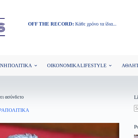
OFF THE RECORD:
Κάθε χρόνο τα ίδια...
ΘΝΗ
ΠΟΛΙΤΙΚΑ
ΟΙΚΟΝΟΜΙΚΑ
LIFESTYLE
ΑΘΛΗ
νει ασύνδετο
L
ΡΑΠΟΛΙΤΙΚΑ
N
re
P