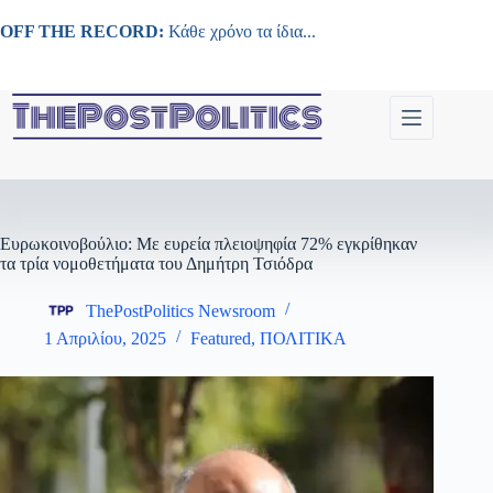
Μετάβαση
στο
OFF THE RECORD:
Κάθε χρόνο τα ίδια...
περιεχόμενο
Ευρωκοινοβούλιο: Με ευρεία πλειοψηφία 72% εγκρίθηκαν
τα τρία νομοθετήματα του Δημήτρη Τσιόδρα
ThePostPolitics Newsroom
1 Απριλίου, 2025
Featured
,
ΠΟΛΙΤΙΚΑ