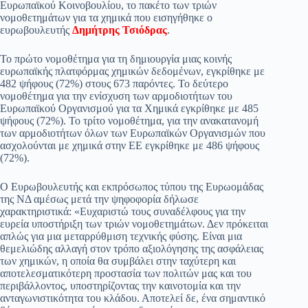
Ευρωπαϊκού Κοινοβουλίου, το πακέτο των τριών
pp
m
στ
νομοθετημάτων για τα χημικά που εισηγήθηκε ο
ευρωβουλευτής
Δημήτρης Τσιόδρας
.
εί
τε
To πρώτο νομοθέτημα για τη δημιουργία μιας κοινής
ευρωπαϊκής πλατφόρμας χημικών δεδομένων, εγκρίθηκε με
482 ψήφους (72%) στους 673 παρόντες. Το δεύτερο
νομοθέτημα για την ενίσχυση των αρμοδιοτήτων του
Ευρωπαϊκού Οργανισμού για τα Χημικά εγκρίθηκε με 485
ψήφους (72%). Το τρίτο νομοθέτημα, για την ανακατανομή
των αρμοδιοτήτων όλων των Ευρωπαϊκών Οργανισμών που
ασχολούνται με χημικά στην ΕΕ εγκρίθηκε με 486 ψήφους
(72%).
Ο Ευρωβουλευτής και εκπρόσωπος τύπου της Ευρωομάδας
της ΝΔ αμέσως μετά την ψηφοφορία δήλωσε
χαρακτηριστικά: «Ευχαριστώ τους συναδέλφους για την
ευρεία υποστήριξη των τριών νομοθετημάτων. Δεν πρόκειται
απλώς για μια μεταρρύθμιση τεχνικής φύσης. Είναι μια
θεμελιώδης αλλαγή στον τρόπο αξιολόγησης της ασφάλειας
των χημικών, η οποία θα συμβάλει στην ταχύτερη και
αποτελεσματικότερη προστασία των πολιτών μας και του
περιβάλλοντος, υποστηρίζοντας την καινοτομία και την
ανταγωνιστικότητα του κλάδου. Αποτελεί δε, ένα σημαντικό