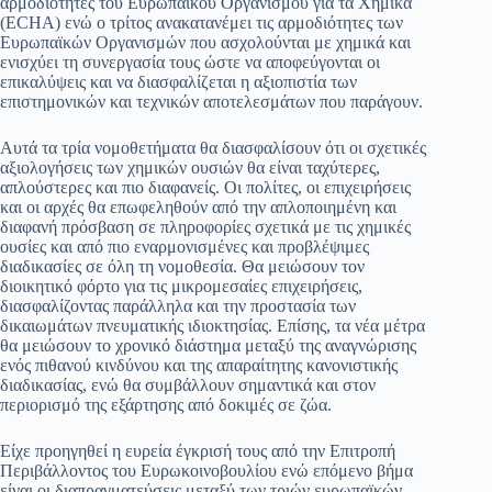
αρμοδιότητες του Ευρωπαϊκού Οργανισμού για τα Χημικά
(ECHA) ενώ ο τρίτος ανακατανέμει τις αρμοδιότητες των
Ευρωπαϊκών Οργανισμών που ασχολούνται με χημικά και
ενισχύει τη συνεργασία τους ώστε να αποφεύγονται οι
επικαλύψεις και να διασφαλίζεται η αξιοπιστία των
επιστημονικών και τεχνικών αποτελεσμάτων που παράγουν.
Αυτά τα τρία νομοθετήματα θα διασφαλίσουν ότι οι σχετικές
αξιολογήσεις των χημικών ουσιών θα είναι ταχύτερες,
απλούστερες και πιο διαφανείς. Οι πολίτες, οι επιχειρήσεις
και οι αρχές θα επωφεληθούν από την απλοποιημένη και
διαφανή πρόσβαση σε πληροφορίες σχετικά με τις χημικές
ουσίες και από πιο εναρμονισμένες και προβλέψιμες
διαδικασίες σε όλη τη νομοθεσία. Θα μειώσουν τον
διοικητικό φόρτο για τις μικρομεσαίες επιχειρήσεις,
διασφαλίζοντας παράλληλα και την προστασία των
δικαιωμάτων πνευματικής ιδιοκτησίας. Επίσης, τα νέα μέτρα
θα μειώσουν το χρονικό διάστημα μεταξύ της αναγνώρισης
ενός πιθανού κινδύνου και της απαραίτητης κανονιστικής
διαδικασίας, ενώ θα συμβάλλουν σημαντικά και στον
περιορισμό της εξάρτησης από δοκιμές σε ζώα.
Είχε προηγηθεί η ευρεία έγκρισή τους από την Επιτροπή
Περιβάλλοντος του Ευρωκοινοβουλίου ενώ επόμενο βήμα
είναι οι διαπραγματεύσεις μεταξύ των τριών ευρωπαϊκών