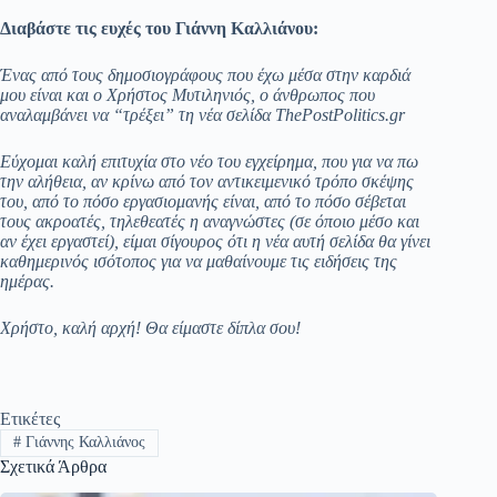
pp
m
στ
Διαβάστε τις ευχές του Γιάννη Καλλιάνου:
εί
τε
Ένας από τους δημοσιογράφους που έχω μέσα στην καρδιά
μου είναι και ο Χρήστος Μυτιληνιός, ο άνθρωπος που
αναλαμβάνει να “τρέξει” τη νέα σελίδα ThePostPolitics.gr
Εύχομαι καλή επιτυχία στο νέο του εγχείρημα, που για να πω
την αλήθεια, αν κρίνω από τον αντικειμενικό τρόπο σκέψης
του, από το πόσο εργασιομανής είναι, από το πόσο σέβεται
τους ακροατές, τηλεθεατές η αναγνώστες (σε όποιο μέσο και
αν έχει εργαστεί), είμαι σίγουρος ότι η νέα αυτή σελίδα θα γίνει
καθημερινός ισότοπος για να μαθαίνουμε τις ειδήσεις της
ημέρας.
Χρήστο, καλή αρχή! Θα είμαστε δίπλα σου!
Ετικέτες
#
Γιάννης Καλλιάνος
Σχετικά Άρθρα