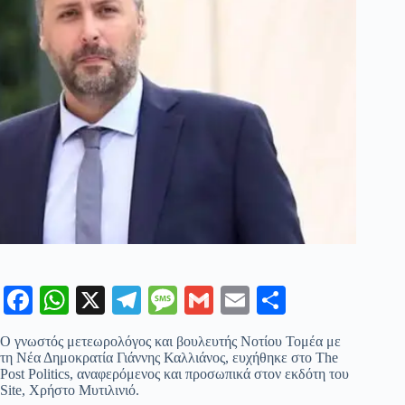
Fa
W
X
Te
M
G
E
Μ
ce
ha
le
es
m
m
οι
Ο γνωστός μετεωρολόγος και βουλευτής Νοτίου Τομέα με
bo
ts
gr
sa
ail
ail
ρ
τη Νέα Δημοκρατία Γιάννης Καλλιάνος, ευχήθηκε στο The
Post Politics, αναφερόμενος και προσωπικά στον εκδότη του
ok
A
a
ge
α
Site, Χρήστο Μυτιλινιό.