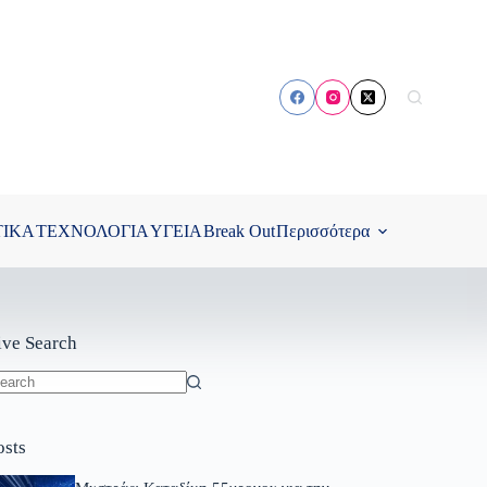
ΤΙΚΑ
ΤΕΧΝΟΛΟΓΙΑ
ΥΓΕΙΑ
Break Out
Περισσότερα
ive Search
o
sults
osts