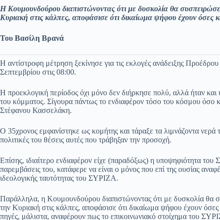
ce
ha
le
es
m
m
οι
H Κουμουνδούρου διαπιστώνοντας ότι με δυσκολία θα συσπειρώσει
bo
ts
gr
sa
ail
ail
ρ
Κυριακή στις κάλπες, αποφάσισε ότι δικαίωμα ψήφου έχουν όσες κα
ok
A
a
ge
α
Του Βασίλη Βρανά
pp
m
στ
εί
Η αντίστροφη μέτρηση ξεκίνησε για τις εκλογές ανάδειξης Προέδρου
Σεπτεμβρίου στις 08:00.
τε
Η προεκλογική περίοδος όχι μόνο δεν διήρκησε πολύ, αλλά ήταν και
του κόμματος. Σίγουρα πάντως το ενδιαφέρον τόσο του κόσμου όσο 
Στέφανου Κασσελάκη.
Ο 35χρονος εμφανίστηκε ως κομήτης και τάραξε τα λιμνάζοντα νερά τη
πολιτικές του θέσεις αυτές που τράβηξαν την προσοχή.
Επίσης, ιδιαίτερο ενδιαφέρον είχε (παραδόξως) η υποψηφιότητα του 
παρεμβάσεις του, κατάφερε να είναι ο μόνος που επί της ουσίας αν
ιδεολογικής ταυτότητας του ΣΥΡΙΖΑ.
Παράλληλα, η Κουμουνδούρου διαπιστώνοντας ότι με δυσκολία θα συ
την Κυριακή στις κάλπες, αποφάσισε ότι δικαίωμα ψήφου έχουν όσες
πηγές, μάλιστα, αναφέρουν πως το επικοινωνιακό στοίχημα του ΣΥΡΙΖ