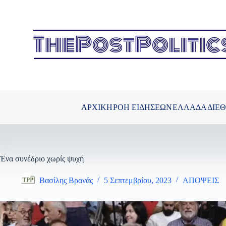
Μετάβαση
στο
περιεχόμενο
ΑΡΧΙΚΗ
ΡΟΗ ΕΙΔΗΣΕΩΝ
ΕΛΛΑΔΑ
ΔΙΕ
Ένα συνέδριο χωρίς ψυχή
Βασίλης Βρανάς
5 Σεπτεμβρίου, 2023
ΑΠΟΨΕΙΣ