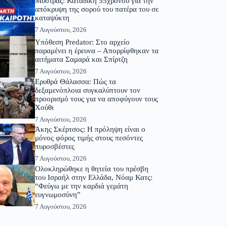
Μυστράς: Καταδίκη 55χρονου για την
απόκρυψη της σορού του πατέρα του σε
καταψύκτη
7 Αυγούστου, 2026
Υπόθεση Predator: Στο αρχείο
παραμένει η έρευνα – Απορρίφθηκαν τα
αιτήματα Σαμαρά και Σπίρτζη
7 Αυγούστου, 2026
Ερυθρά Θάλασσα: Πώς τα
δεξαμενόπλοια συγκαλύπτουν τον
προορισμό τους για να αποφύγουν τους
Χούθι
7 Αυγούστου, 2026
Άκης Σκέρτσος: Η πρόληψη είναι ο
μόνος φόρος τιμής στους πεσόντες
πυροσβέστες
7 Αυγούστου, 2026
Ολοκληρώθηκε η θητεία του πρέσβη
του Ισραήλ στην Ελλάδα, Νόαμ Κατς:
“Φεύγω με την καρδιά γεμάτη
ευγνωμοσύνη”
7 Αυγούστου, 2026