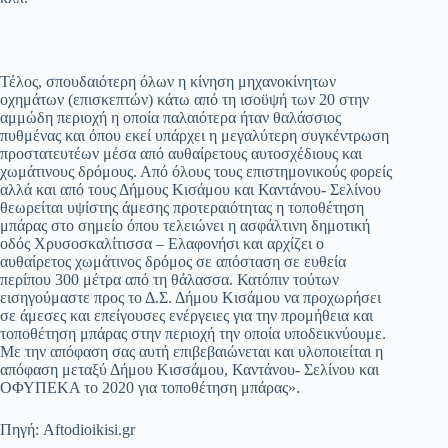
Τέλος, σπουδαιότερη όλων η κίνηση μηχανοκίνητων
οχημάτων (επισκεπτών) κάτω από τη ισοϋψή των 20 στην
αμμώδη περιοχή η οποία παλαιότερα ήταν θαλάσσιος
πυθμένας και όπου εκεί υπάρχει η μεγαλύτερη συγκέντρωση
προστατευτέων μέσα από αυθαίρετους αυτοσχέδιους και
χωμάτινους δρόμους. Από όλους τους επιστημονικούς φορείς
αλλά και από τους Δήμους Κισάμου και Καντάνου- Σελίνου
θεωρείται υψίστης άμεσης προτεραιότητας η τοποθέτηση
μπάρας στο σημείο όπου τελειώνει η ασφάλτινη δημοτική
οδός Χρυσοσκαλίτισσα – Ελαφονήσι και αρχίζει ο
αυθαίρετος χωμάτινος δρόμος σε απόσταση σε ευθεία
περίπου 300 μέτρα από τη θάλασσα. Κατόπιν τούτων
εισηγούμαστε προς το Δ.Σ. Δήμου Κισάμου να προχωρήσει
σε άμεσες και επείγουσες ενέργειες για την προμήθεια και
τοποθέτηση μπάρας στην περιοχή την οποία υποδεικνύουμε.
Με την απόφαση σας αυτή επιβεβαιώνεται και υλοποιείται η
απόφαση μεταξύ Δήμου Κισσάμου, Καντάνου- Σελίνου και
ΟΦΥΠΕΚΑ το 2020 για τοποθέτηση μπάρας».
Πηγή: Aftodioikisi.gr