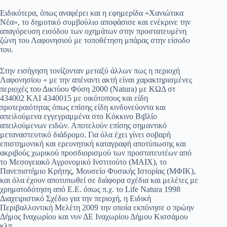
pp
m
στ
Ειδικότερα, όπως αναφέρει και η εφημερίδα «Χανιώτικα
Νέα», το δημοτικό συμβούλιο αποφάσισε και ενέκρινε την
εί
απαγόρευση εισόδου των οχημάτων στην προστατευμένη
ζώνη του Λαφονησιού με τοποθέτηση μπάρας στην είσοδο
τε
του.
Στην εισήγηση τονίζονταν μεταξύ άλλων πως η περιοχή
Λαφονησίου « με την απέναντι ακτή είναι χαρακτηρισμένες
περιοχές του Δικτύου Φύση 2000 (Natura) με ΚΩΔ στ
434002 ΚΑΙ 4340015 με οικότοπους και είδη
προτεραιότητας όπως επίσης είδη κινδυνεύοντα και
απειλούμενα εγγεγραμμένα στο Κόκκινο Βιβλίο
απειλούμενων ειδών. Αποτελούν επίσης σημαντικό
μεταναστευτικό διάδρομο. Για όλα έχει γίνει σοβαρή
επιστημονική και ερευνητική καταγραφή αποτύπωσης και
ακριβούς χωρικού προσδιορισμού των προστατευτέων από
το Μεσογειακό Αγρονομικό Ινστιτούτο (ΜΑΙΧ), το
Πανεπιστήμιο Κρήτης, Μουσείο Φυσικής Ιστορίας (ΜΦΙΚ),
και όλα έχουν αποτυπωθεί σε διάφορα σχέδια και μελέτες με
χρηματοδότηση από Ε.Ε. όπως π.χ. το Life Natura 1998
Διαχειριστικό Σχέδιο για την περιοχή, η Ειδική
Περιβαλλοντική Μελέτη 2009 την οποία εκπόνησε ο πρώην
Δήμος Ιναχωρίου και νυν ΔΕ Ιναχωρίου Δήμου Κισσάμου
κλπ.