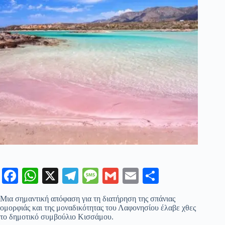
Fa
W
X
Te
M
G
E
Μ
ce
ha
le
es
m
m
οι
Μια σημαντική απόφαση για τη διατήρηση της σπάνιας
bo
ts
gr
sa
ail
ail
ρ
ομορφιάς και της μοναδικότητας του Λαφονησίου έλαβε χθες
το δημοτικό συμβούλιο Κισσάμου.
ok
A
a
ge
α