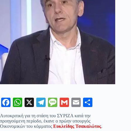
Fa
W
X
Te
M
G
E
Μ
ce
ha
le
es
m
m
οι
Αυτοκριτική για τη στάση του ΣΥΡΙΖΑ κατά την
bo
ts
gr
sa
ail
ail
ρ
προηγούμενη περίοδο, έκανε ο πρώην υπουργός
Οικονομικών του κόμματος
Ευκλείδης Τσακαλώτος
.
ok
A
a
ge
α