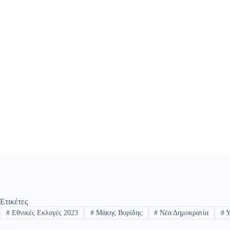
Ετικέτες
#
Εθνικές Εκλογές 2023
#
Μάκης Βορίδης
#
Νέα Δημοκρατία
#
Υ