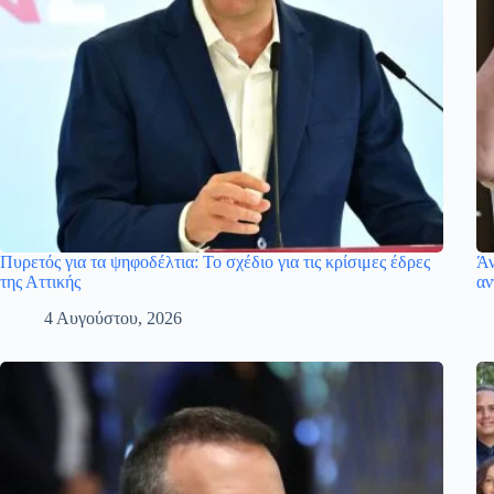
Πυρετός για τα ψηφοδέλτια: Το σχέδιο για τις κρίσιμες έδρες
Άν
της Αττικής
αν
4 Αυγούστου, 2026