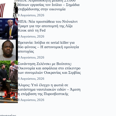
ΗΠΑ: Απροσδόκητη μείωση 23.000
θέσεων εργασίας τον Ιούλιο – Σημάδια
επιβράδυνσης στην οικονομία
8 Αυγούστου, 2026
ΗΠΑ: Νέα προσπάθεια του Ντόναλντ
Τραμπ για την αποπομπή της Λίζα
Κουκ από τη Fed
8 Αυγούστου, 2026
Βρετανία: Ισόβια σε serial killer για
δύο φόνους – Η αστυνομική ομολογία
αποτυχίας
8 Αυγούστου, 2026
Συνάντηση Ζελένσκι με Βούτσιτς:
Οικονομία και ασφάλεια στο επίκεντρο
των συνομιλιών Ουκρανίας και Σερβίας
8 Αυγούστου, 2026
Άλιμος: Υπό έλεγχο η φωτιά σε
κατάστημα ναυτιλιακών ειδών – Άμεση
η επέμβαση της Πυροσβεστικής
8 Αυγούστου, 2026
ategories