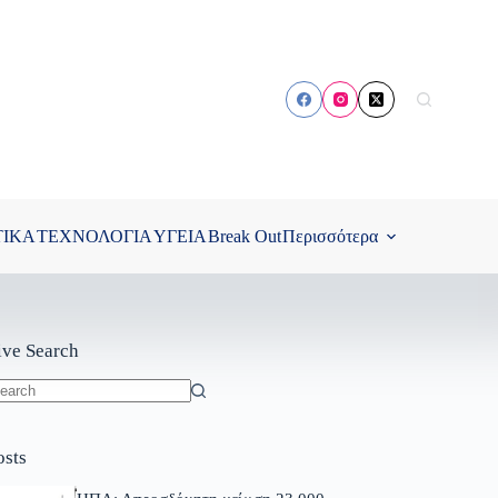
ΤΙΚΑ
ΤΕΧΝΟΛΟΓΙΑ
ΥΓΕΙΑ
Break Out
Περισσότερα
ive Search
o
sults
osts