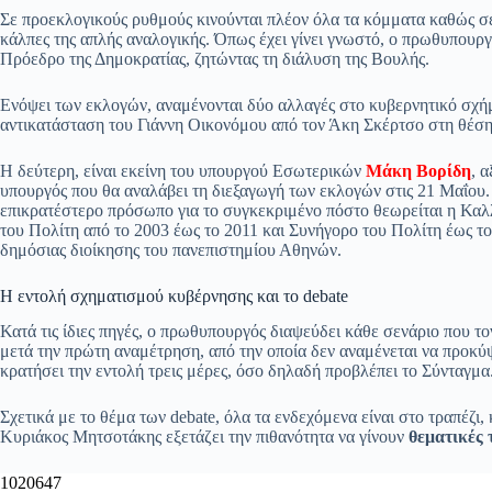
ce
ha
le
es
m
m
οι
Σε προεκλογικούς ρυθμούς κινούνται πλέον όλα τα κόμματα καθώς σε
bo
ts
gr
sa
ail
ail
ρ
κάλπες της απλής αναλογικής. Όπως έχει γίνει γνωστό, ο πρωθυπουρ
Πρόεδρο της Δημοκρατίας, ζητώντας τη διάλυση της Βουλής.
ok
A
a
ge
α
pp
m
στ
Ενόψει των εκλογών, αναμένονται δύο αλλαγές στο κυβερνητικό σχήμα
αντικατάσταση του Γιάννη Οικονόμου από τον Άκη Σκέρτσο στη θέσ
εί
τε
Η δεύτερη, είναι εκείνη του υπουργού Εσωτερικών
Μάκη Βορίδη
, 
υπουργός που θα αναλάβει τη διεξαγωγή των εκλογών στις 21 Μαΐου
επικρατέστερο πρόσωπο για το συγκεκριμένο πόστο θεωρείται η Καλ
του Πολίτη από το 2003 έως το 2011 και Συνήγορο του Πολίτη έως το 
δημόσιας διοίκησης του πανεπιστημίου Αθηνών.
Η εντολή σχηματισμού κυβέρνησης και το debate
Κατά τις ίδιες πηγές, ο πρωθυπουργός διαψεύδει κάθε σενάριο που τ
μετά την πρώτη αναμέτρηση, από την οποία δεν αναμένεται να προκύ
κρατήσει την εντολή τρεις μέρες, όσο δηλαδή προβλέπει το Σύνταγμα
Σχετικά με το θέμα των debate, όλα τα ενδεχόμενα είναι στο τραπέζι
Κυριάκος Μητσοτάκης εξετάζει την πιθανότητα να γίνουν
θεματικές 